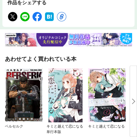
作品をシェアする
あわせてよく買われている本
ベルセルク
キミと越えて恋になる
キミと越えて恋になる
うる
単行本版