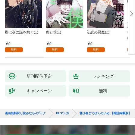
蝶は夜に謎を紡ぐ(1)
虎と僕(1)
初恋の悪魔(1)
Ove
齢版
0
0
0
0
無料
無料
無料
新刊配信予定
ランキング
キャンペーン
無料
漫画無料試し読みならdブック
BLマンガ
君は春までぼくのいぬ 【雑誌掲載版】