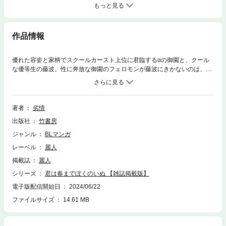
もっと見る
作品情報
優れた容姿と家柄でスクールカースト上位に君臨するαの御園と、クール
な優等生の藤波。性に奔放な御園のフェロモンが藤波にきかないのは、自
分と同じで藤波もαだからだと思っていたけど…!?※本電子書籍は「麗人20
24年5月号」に収録の「君は春までぼくのいぬ #1」と同内容です。
著者
劣情
出版社
竹書房
ジャンル
BLマンガ
レーベル
麗人
掲載誌
麗人
シリーズ
君は春までぼくのいぬ 【雑誌掲載版】
電子版配信開始日
2024/06/22
ファイルサイズ
14.61 MB