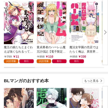
魔王の娘たちとまぐわ
童貞勇者のハーレム魔
魔法女学園の売店では
夫婦
えば強くなれるって本
王討伐記【電子限定特
たらく俺は、異世界か
ファ
当ですか？【特典ペー
典付き】 (1)
ら召喚された『ハーレ
った
759
11
858
110
858
330
8
パー付き】【カラーペ
ム先生』です。 (1)
(1)
試読増量
割引
試読増量
割引
割引
試
ージ増量版】 (1)
BLマンガのおすすめ本
もっと見る