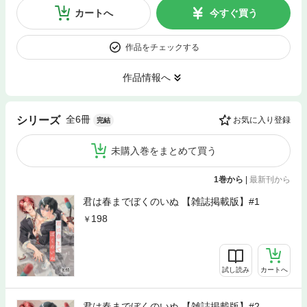
カートへ
今すぐ買う
作品をチェックする
作品情報へ
全6冊
シリーズ
お気に入り登録
完結
未購入巻をまとめて買う
1巻から
|
最新刊から
君は春までぼくのいぬ 【雑誌掲載版】#1
198
試し読み
カートへ
君は春までぼくのいぬ 【雑誌掲載版】#2