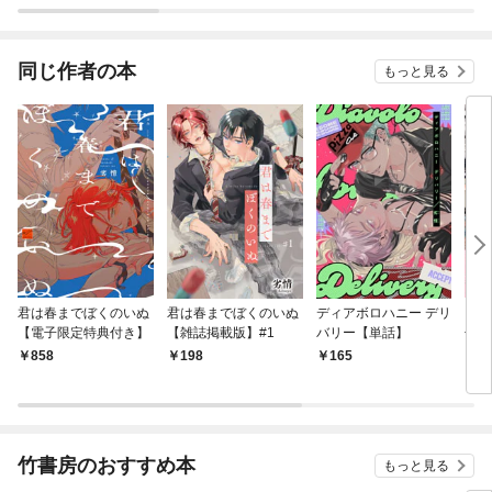
同じ作者の本
もっと見る
君は春までぼくのいぬ
君は春までぼくのいぬ
ディアボロハニー デリ
どう
【電子限定特典付き】
【雑誌掲載版】#1
バリー【単話】
子限
858
198
165
7
竹書房のおすすめ本
もっと見る