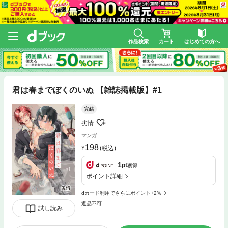
作品検索
カート
はじめての方へ
君は春までぼくのいぬ 【雑誌掲載版】#1
完結
劣情
マンガ
198
(税込)
1
pt
獲得
ポイント詳細
dカード利用でさらにポイント+2%
返品不可
試し読み