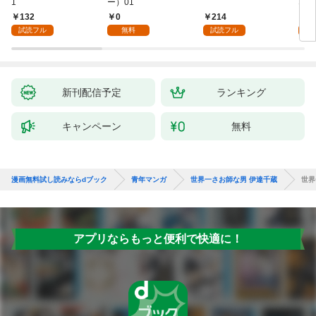
1
ー）01
ない
132
0
214
1
試読フル
無料
試読フル
試
新刊配信予定
ランキング
キャンペーン
無料
漫画無料試し読みならdブック
青年マンガ
世界一さお師な男 伊達千蔵
世界
アプリならもっと便利で快適に！