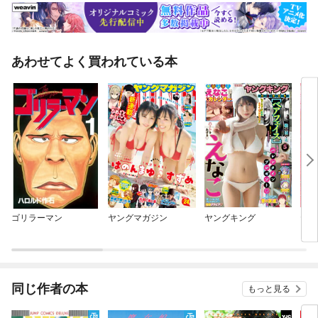
あわせてよく買われている本
ゴリラーマン
ヤングマガジン
ヤングキング
ヤン
同じ作者の本
もっと見る