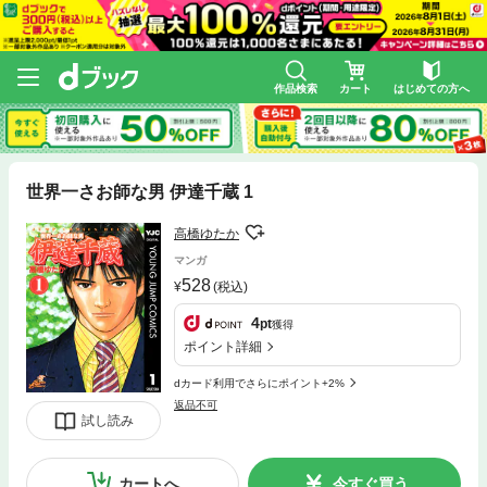
作品検索
カート
はじめての方へ
世界一さお師な男 伊達千蔵 1
高橋ゆたか
マンガ
528
(税込)
4
pt
獲得
ポイント詳細
dカード利用でさらにポイント+2%
返品不可
試し読み
カートへ
今すぐ買う