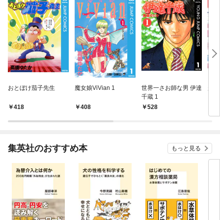
おとぼけ茄子先生
魔女娘ViVian 1
世界一さお師な男 伊達
超本
千蔵 1
ー 
418
408
528
5
集英社のおすすめ本
もっと見る