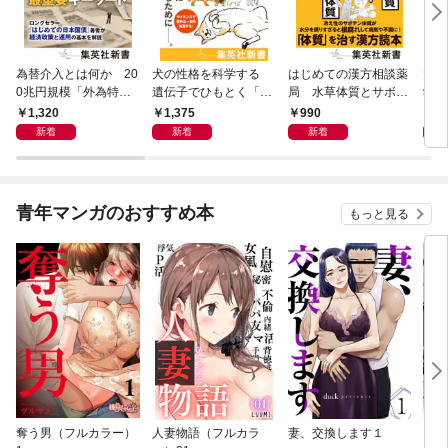
為替介入とは何か 20
犬の性格を科学する
はじめての漢方相談薬
大江
0兆円規模「外為特
遺伝子でひもとく「最
局 水草体質とサボテ
学と
会」が生まれた謎
良の友」の進化
ン体質
から
1,320
1,375
990
1,
新着
新着
新着
青年マンガのおすすめ本
もっと見る
奪う男（フルカラー）
人妻物語（フルカラ
妻、交換します１
ごめ