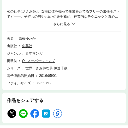
私の仕事は｢さお師｣。女性に体を売って生業をたてるフリーの出張ホスト
です――。子持ちの男やもめ･伊達千蔵が、神業的なテクニックと真心
で、悩める女性の心と身体を癒す!!
著者
高橋ゆたか
出版社
集英社
ジャンル
青年マンガ
掲載誌
Oh スーパージャンプ
シリーズ
世界一さお師な男 伊達千蔵
電子版配信開始日
2016/05/01
ファイルサイズ
35.65 MB
作品をシェアする