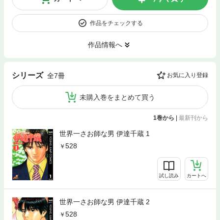
作品をチェックする
作品情報へ
シリーズ
全7冊
お気に入り登録
未購入巻をまとめて買う
1巻から
|
最新刊から
世界一さお師な男 伊達千蔵 1
528
試し読み
カートへ
世界一さお師な男 伊達千蔵 2
528