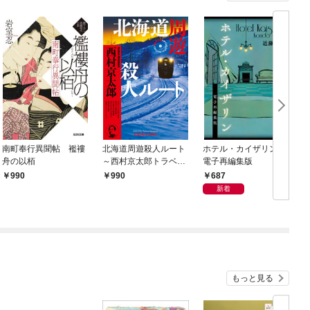
南町奉行異聞帖 襤褸
北海道周遊殺人ルート
ホテル・カイザリン
舟の以栢
～西村京太郎トラベル
電子再編集版
ミステリー・セレクシ
687
990
990
ョン（1）～
新着
もっと見る