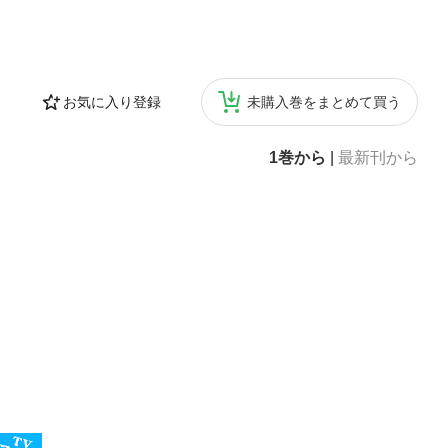
お気に入り登録
未購入巻をまとめて買う
1巻から
|
最新刊から