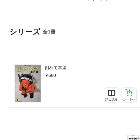
シリーズ
全1冊
倒れて本望
660
試し読み
カートへ