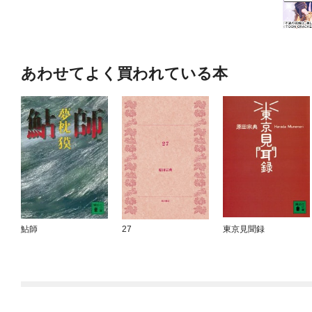
あわせてよく買われている本
鮎師
27
東京見聞録