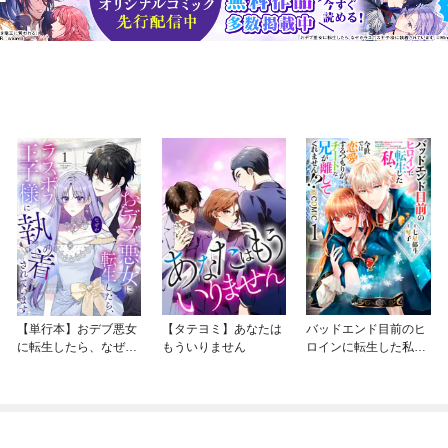
【単行本】おデブ悪女
【タテヨミ】あなたは
バッドエンド目前のヒ
に転生したら、なぜか
もういりません
ロインに転生した私、
ラスボス王子様に執着
今世では恋愛するつも
されています
りがチートな兄が離し
てくれません！？@C
OMIC