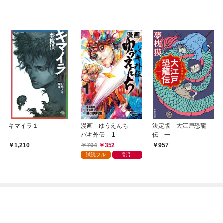
キマイラ１
漫画 ゆうえんち －
決定版 大江戸恐龍
バキ外伝－ 1
伝 一
704
352
1,210
957
試読フル
割引