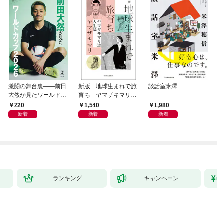
激闘の舞台裏――前田
新版 地球生まれで旅
談話室米澤
大然が見たワールドカ
育ち ヤマザキマリ流
ップ2026
人生論
220
1,540
1,980
新着
新着
新着
ランキング
キャンペーン