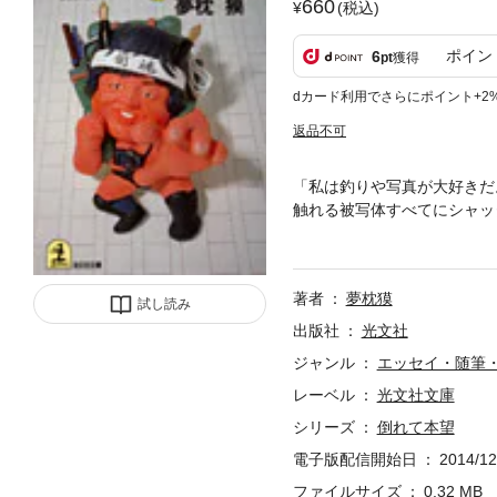
660
(税込)
ポイン
6
pt
獲得
dカード利用でさらにポイント+2
返品不可
「私は釣りや写真が大好きだ
触れる被写体すべてにシャッ
い、格闘技への興味も益々深
著者
夢枕獏
試し読み
出版社
光文社
ジャンル
エッセイ・随筆
レーベル
光文社文庫
シリーズ
倒れて本望
電子版配信開始日
2014/12
ファイルサイズ
0.32 MB