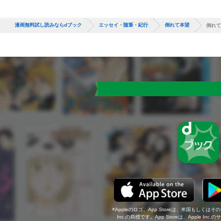
漫画無料試し読みならdブック
エッセイ・随筆・紀行
倒れて本望
倒れて
Appleのロゴ、App Storeは、米国もしくはそ
Inc.の商標です。App Storeは、Apple In