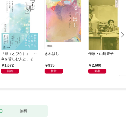
『扉（とびら）』 ～
きれはし
作家・山崎豊子
今を苦しむ人と、その
ご家族、そして「あな
1,672
935
2,600
た」へ～
新着
新着
新着
無料