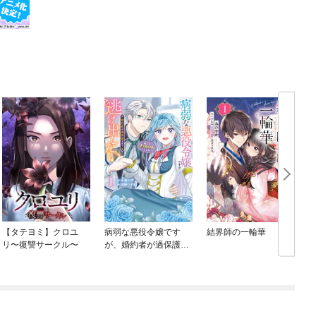
【タテヨミ】クロユ
病弱な悪役令嬢です
結界師の一輪華
リ〜復讐サークル〜
が、婚約者が過保護す
ぎて逃げ出したい(私た
ち犬猿の仲でしたよ
ね！？)