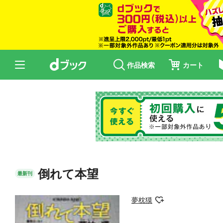
作品検索
カート
倒れて本望
最新刊
夢枕獏