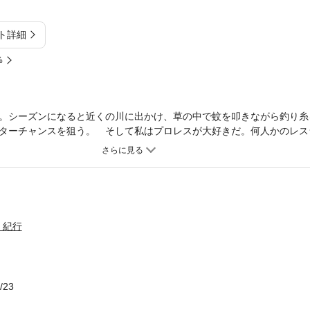
ト詳細
%
。シーズンになると近くの川に出かけ、草の中で蚊を叩きながら釣り糸
ターチャンスを狙う。 そして私はプロレスが大好きだ。何人かのレス
まった」 関節技の切れ味、回し蹴りの破壊力で夢枕獏が放つ痛快エッ
・紀行
/23