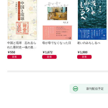
中国と琉球 忘れ去ら
母が母でなくなった日
老いのみちしるべ
れた冊封史―魂の進化
―
550
1,672
1,980
新着
新着
新着
新刊配信予定