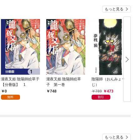
もっと見る
瀧夜叉姫 陰陽師絵草子
瀧夜叉姫 陰陽師絵草
陰陽師（おんみょう
【分冊版】 1
子 第一巻
じ）
0
789
473
748
無料
割引
もっと見る