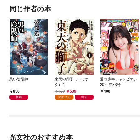
同じ作者の本
黒い陰陽師
東天の獅子（コミッ
週刊少年チャンピオン
ク） 1
2026年33号
850
770
539
400
新着
試読フル
割引
光文社のおすすめ本