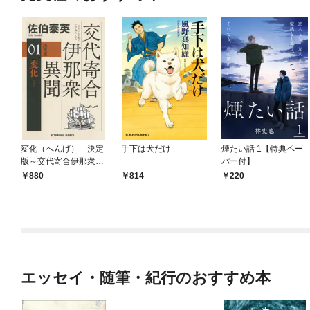
変化（へんげ） 決定
手下は犬だけ
煙たい話 1【特典ペー
版～交代寄合伊那衆異
パー付】
聞（1）～
880
814
220
エッセイ・随筆・紀行のおすすめ本