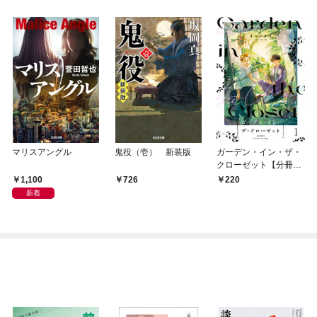
マリスアングル
鬼役（壱） 新装版
ガーデン・イン・ザ・
クローゼット【分冊
版】1
1,100
726
220
新着