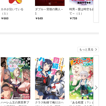
カネが泣いている
ダブル～背徳の隣人～
時男～愛は時空を越え
（１）
1
て～（１）
660
649
759
もっと見る
ハーレム王の異世界プ
クラス転移で俺だけハ
「ある程度（？）の魔