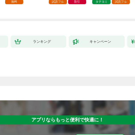
種族を嫁にする～（コ
壊した～
無料
試読フル
割引
タテヨミ
試読フル
ミック） 1
ランキング
キャンペーン
アプリならもっと便利で快適に！