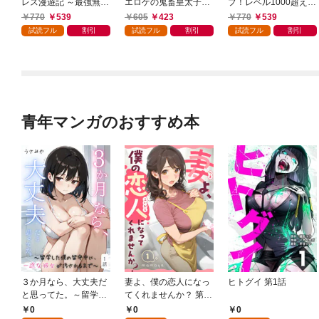
レス漫遊記 ～最強無双
エロゲの鬼畜皇太子に
プ！レベル1000超えの
のおじさんはあらゆる
転生した喪男の受難
転生者、落ちこぼれク
770
539
605
423
770
539
種族を嫁にする～（コ
（コミック） 1
ラスに入学。そして、
試読フル
割引
試読フル
割引
試読フル
割引
ミック） 1
（コミック） 1
青年マンガのおすすめ本
３か月なら、大丈夫だ
妻よ、僕の恋人になっ
ヒトグイ 第1話
と思ってた。～留学し
てくれませんか？ 第1
た僕の留守中に、一途
話
0
0
0