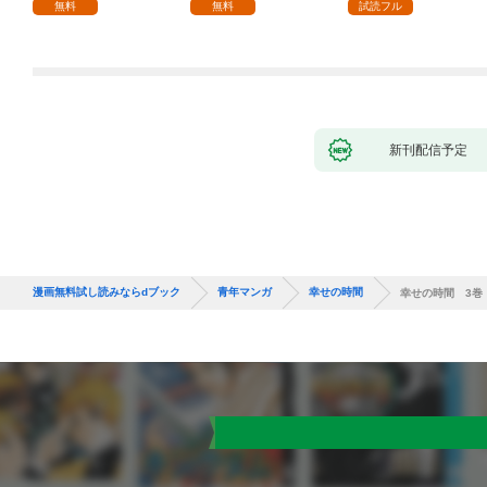
な彼女が汚されるまで
無料
無料
試読フル
～ 1話
新刊配信予定
漫画無料試し読みならdブック
青年マンガ
幸せの時間
幸せの時間 3巻