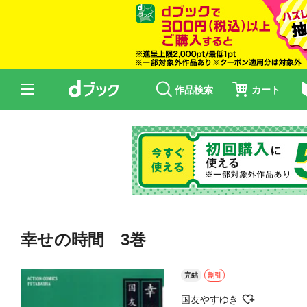
作品検索
カート
幸せの時間 3巻
完結
割引
国友やすゆき