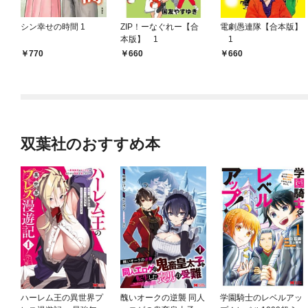
シン幸せの時間 1
ZIP！ーなぐれー【合
電劇愚連隊【合本版】
本版】 1
1
770
660
660
双葉社のおすすめ本
ハーレム王の異世界プ
醜いオークの逆襲 同人
学園騎士のレベルアッ