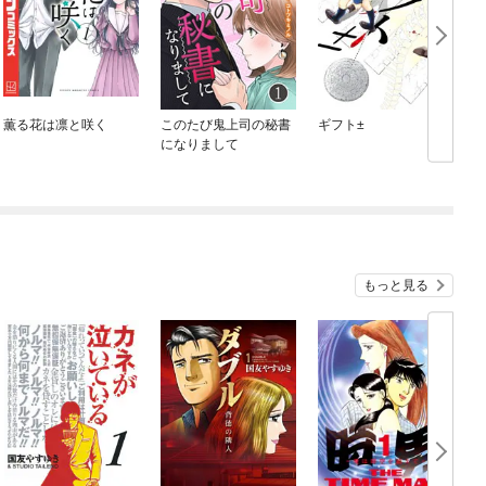
薫る花は凛と咲く
このたび鬼上司の秘書
ギフト±
になりまして
もっと見る