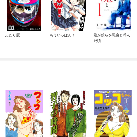
ふたり鷹
もういっぽん！
君が僕らを悪魔と呼ん
だ頃