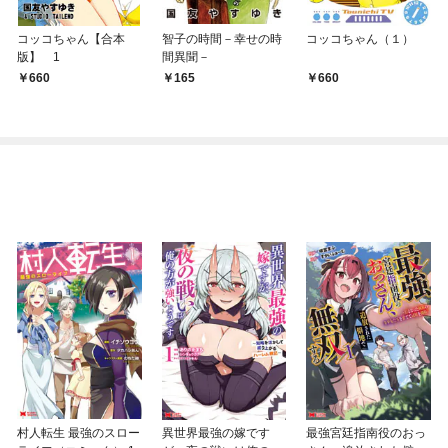
コッコちゃん【合本
智子の時間－幸せの時
コッコちゃん（１）
版】 1
間異聞－
660
165
660
村人転生 最強のスロー
異世界最強の嫁です
最強宮廷指南役のおっ