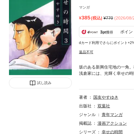
マンガ
385
(税込)
770
(2026/08
ポイン
3
pt
獲得
dカード利用でさらにポイント+2
返品不可
坂のある新興住宅地の一角。
浅倉家には、光輝く幸せの時
一家の姿をリアルに描いた大
試し読み
著者
国友やすゆき
出版社
双葉社
ジャンル
青年マンガ
掲載誌
漫画アクション
シリーズ
幸せの時間