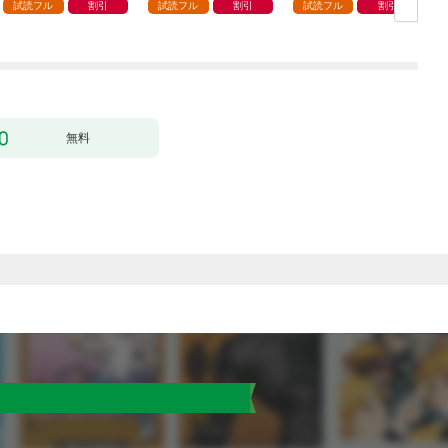
（コミック） 1
ラスに入学。そして、
試読フル
割引
試読フル
割引
試読フル
割引
（コミック） 1
ク
無料