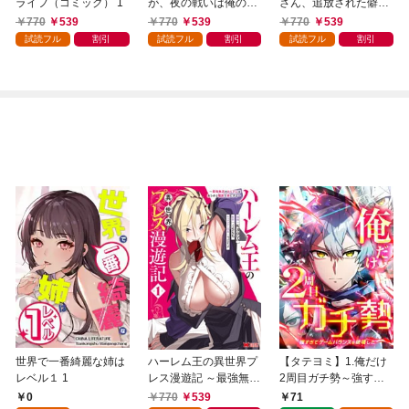
ライフ（コミック） 1
が、夜の戦いは俺の方
さん、追放された僻地
が強いようです 知略
で無双する～幻となっ
770
539
770
539
770
539
を活かして成り上がる
た種族の美少女たちを
試読フル
割引
試読フル
割引
試読フル
割引
ハーレム戦記（コミッ
育てて辺境を開拓～
ク） 1
（コミック） 1
世界で一番綺麗な姉は
ハーレム王の異世界プ
【タテヨミ】1.俺だけ
レベル１ 1
レス漫遊記 ～最強無双
2周目ガチ勢～強すぎ
のおじさんはあらゆる
てゲームバランスを破
0
770
539
71