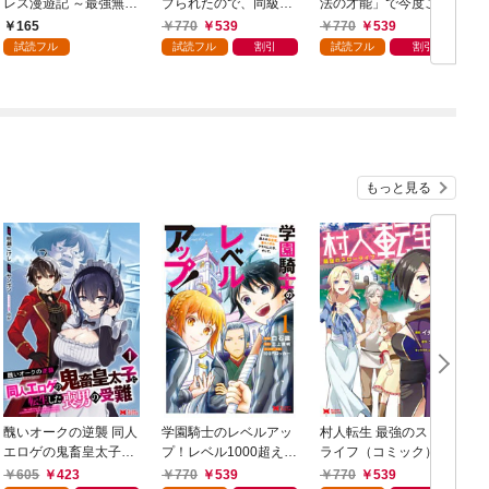
レス漫遊記 ～最強無双
ブられたので、同級生
法の才能」で今度こそ
のおじさんはあらゆる
ハーレム作ることにし
異世界でスローライフ
165
770
539
770
539
種族を嫁にする～（コ
た（コミック） 1
をおくります（コミッ
試読フル
試読フル
割引
試読フル
割引
ミック） 分冊版 1
ク） 1
ク
もっと見る
醜いオークの逆襲 同人
学園騎士のレベルアッ
村人転生 最強のスロー
エロゲの鬼畜皇太子に
プ！レベル1000超えの
ライフ（コミック） 1
転生した喪男の受難
転生者、落ちこぼれク
605
423
770
539
770
539