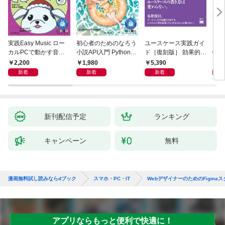
実践Easy Music ロー
初心者のためのなろう
ユースケース実践ガイ
Ma
カルPCで動かす音楽
小説API入門 Pythonで
ド［復刻版］ 効果的な
026
生成AI完全ガイド
作るデータ活用法
ユースケースの書き方
／P
2,200
1,980
5,390
1,
新着
新着
新着
新刊配信予定
ランキング
キャンペーン
無料
漫画無料試し読みならdブック
スマホ・PC・IT
WebデザイナーのためのFigma
アプリならもっと便利で快適に！