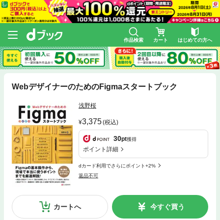
作品検索
カート
はじめての方へ
WebデザイナーのためのFigmaスタートブック
浅野桜
3,375
(税込)
30
pt
獲得
ポイント詳細
dカード利用でさらにポイント+2%
返品不可
カートへ
今すぐ買う