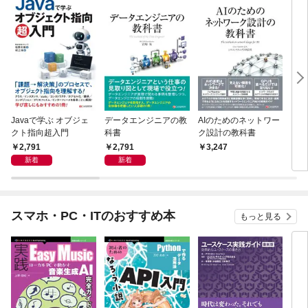
Javaで学ぶ オブジェ
データエンジニアの教
AIのためのネットワー
イン
クト指向超入門
科書
ク設計の教科書
目指
本
2,791
2,791
3,247
2,
新着
新着
スマホ・PC・ITのおすすめ本
もっと見る