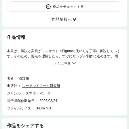
作品をチェックする
作品情報へ
作品情報
本書は、解説と実践がワンセットでFigmaの使い方を丁寧に解説していま
す。そのため、要点を理解したら、すぐにサンプル制作に進めます。 現役
デザイナー兼講師が、実際に困った経験や質問を体系的に解説しているた
め、実践的な内容になっているのも特長の1つです。
著者
浅野桜
出版社
シーアンドアール研究所
ジャンル
スマホ・PC・IT
電子版配信開始日
2026/03/24
ファイルサイズ
34.46 MB
作品をシェアする