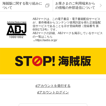
海賊版に関する取り組みに
お客さまのご利用端末から
ついて
の情報の外部送信について
ABJマークは、この電子書店・電子書籍配信サービス
が、著作権者からコンテンツ使用許諾を得た正規版配
信サービスであることを示す登録商標（登録番号 第
6091713号）です。
ABJマークの詳細、ABJマークを掲示しているサービス
の一覧はこちら
→
https://aebs.or.jp/
dアカウントを発行する
dアカウントログイン