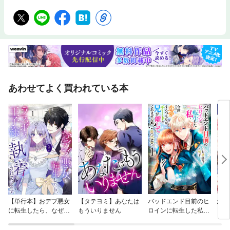
あわせてよく買われている本
【単行本】おデブ悪女
【タテヨミ】あなたは
バッドエンド目前のヒ
結界
に転生したら、なぜか
もういりません
ロインに転生した私、
ラスボス王子様に執着
今世では恋愛するつも
されています
りがチートな兄が離し