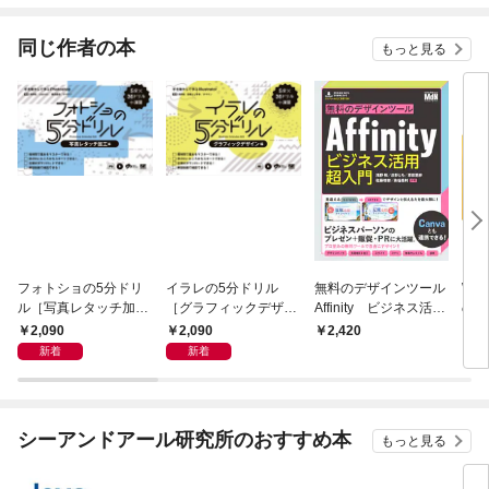
てくれません！？@C
OMIC
同じ作者の本
もっと見る
フォトショの5分ドリ
イラレの5分ドリル
無料のデザインツール
We
ル［写真レタッチ加工
［グラフィックデザイ
Affinity ビジネス活用
のF
編］ 手を動かして学ぶ
ン編］ 手を動かして学
超入門
ク
2,090
2,090
2,420
3,
Photoshop
ぶIllustrator
新着
新着
シーアンドアール研究所のおすすめ本
もっと見る