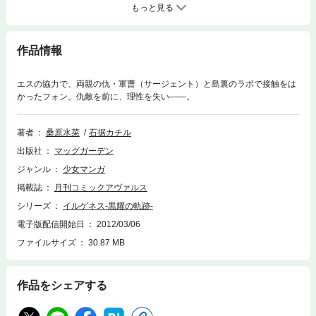
もっと見る
作品情報
エスの協力で、両親の仇・軍曹（サージェント）と島裏のラボで接触をは
かったフォン。仇敵を前に、理性を失い――。
著者
桑原水菜
石据カチル
出版社
マッグガーデン
ジャンル
少女マンガ
掲載誌
月刊コミックアヴァルス
シリーズ
イルゲネス-黒耀の軌跡-
電子版配信開始日
2012/03/06
ファイルサイズ
30.87 MB
作品をシェアする