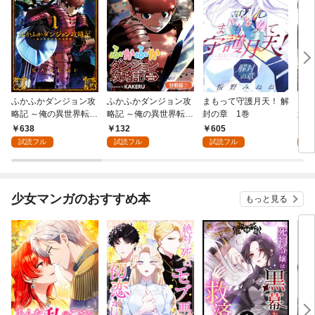
ふかふかダンジョン攻
ふかふかダンジョン攻
まもって守護月天！ 解
ロメ
略記 ～俺の異世界転生
略記 ～俺の異世界転生
封の章 1巻
嬢、
冒険譚～ 1巻
冒険譚～【分冊版】 1
人類
638
132
605
1
巻
隊組
試読フル
試読フル
試読フル
試
版】
少女マンガのおすすめ本
もっと見る