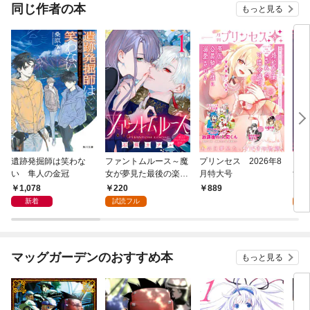
同じ作者の本
もっと見る
遺跡発掘師は笑わな
ファントムルース～魔
プリンセス 2026年8
ファ
い 隼人の金冠
女が夢見た最後の楽園
月特大号
女が
～(話売り) #1
～ 
1,078
220
8
889
新着
試読フル
試
マッグガーデンのおすすめ本
もっと見る