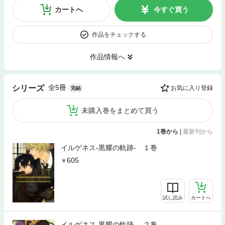
カートへ
今すぐ買う
作品をチェックする
作品情報へ
全5冊
シリーズ
お気に入り登録
完結
未購入巻をまとめて買う
1巻から
|
最新刊から
イルゲネス-黒耀の軌跡- １巻
605
試し読み
カートへ
イルゲネス-黒耀の軌跡- ２巻