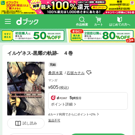
作品検索
カート
はじめての方へ
イルゲネス-黒耀の軌跡- ４巻
完結
桑原水菜
石据カチル
マンガ
605
(税込)
5
pt
獲得
ポイント詳細
dカード利用でさらにポイント+2%
返品不可
試し読み