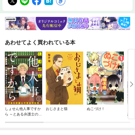
あわせてよく買われている本
しょせん他人事ですか
おじさまと猫
ぬこづけ！
にじ
ら ～とある弁護士の本
話】
音の仕事～［ばら売
り］［黒蜜］