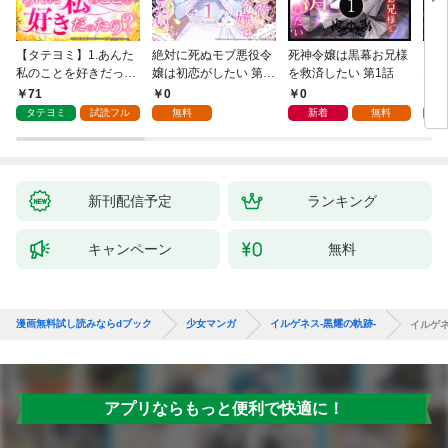
【タテヨミ】1.あんた
絶対に死ぬモブ悪役令
死神令嬢は黒幕お兄様
レベ
私のことを好きだった
嬢は初恋がしたい 第1
を救済したい 第1話
なり
の？
話
71
0
0
0
タテヨミ
試読フル
無料
新着
無料
新刊配信予定
ランキング
キャンペーン
無料
漫画無料試し読みならdブック
少女マンガ
イルゲネス-黒耀の軌跡-
イルゲネ
アプリならもっと便利で快適に！