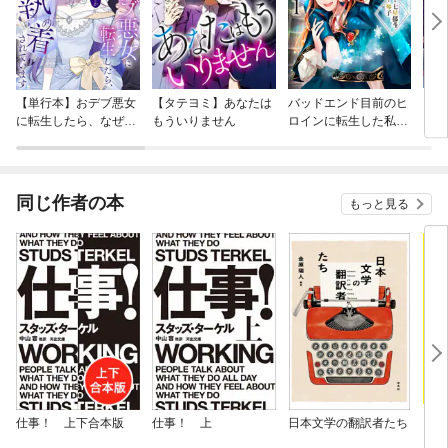
【単行本】おデブ悪女
【タテヨミ】あなたは
バッドエンド目前のヒ
【タ
に転生したら、なぜか
もういりません
ロインに転生した私、
リ〜
ラスボス王子様に執着
今世では恋愛するつも
されています
りがチートな兄が離し
てくれません！？@C
OMIC
同じ作者の本
もっと見る
仕事！ 上下合本版
仕事！ 上
日本文学の翻訳者たち
ドリ
ス