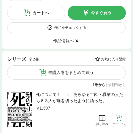
カートへ
今すぐ買う
作品をチェックする
作品情報へ
シリーズ
全2冊
お気に入り登録
未購入巻をまとめて買う
1巻から
|
最新刊から
死について！ 上 あらゆる年齢・職業の人た
ち６３人が堰を切ったように語った。
1,397
試し読み
カートへ