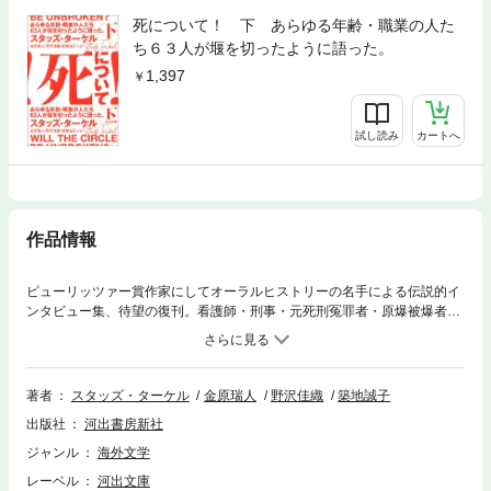
死について！ 下 あらゆる年齢・職業の人た
ち６３人が堰を切ったように語った。
1,397
試し読み
カートへ
作品情報
ピューリッツァー賞作家にしてオーラルヒストリーの名手による伝説的イ
ンタビュー集、待望の復刊。看護師・刑事・元死刑冤罪者・原爆被爆者・
戦争退役軍人・牧師・物理学者など多様な人々が死について語る
著者
スタッズ・ターケル
金原瑞人
野沢佳織
築地誠子
出版社
河出書房新社
ジャンル
海外文学
レーベル
河出文庫