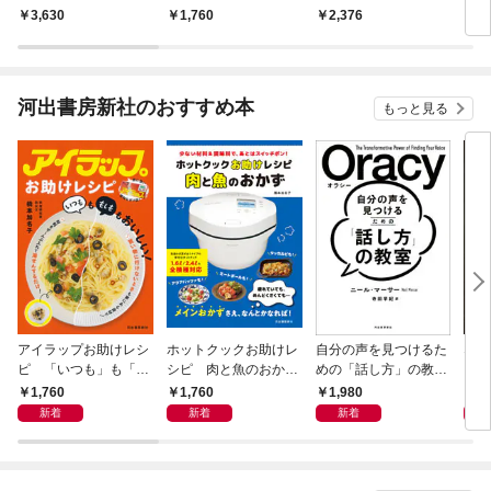
3,630
1,760
2,376
2,
河出書房新社のおすすめ本
もっと見る
アイラップお助けレシ
ホットクックお助けレ
自分の声を見つけるた
なる
ピ 「いつも」も「も
シピ 肉と魚のおか
めの「話し方」の教
しも」もおいしい！
ず 少ない材料＆調味
室 Ｏｒａｃｙ（オラ
1,760
1,760
1,980
1,
料で、あとはスイッチ
シー）
新着
新着
新着
ポン！