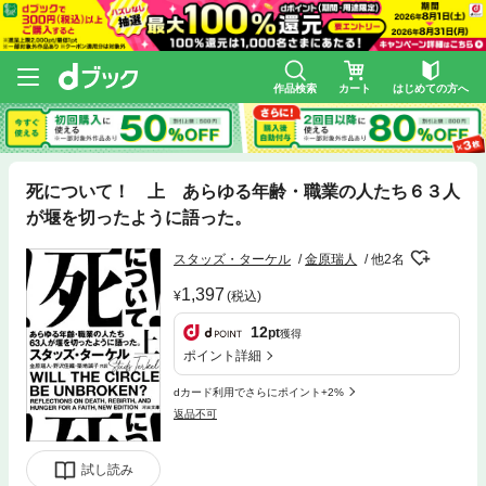
作品検索
カート
はじめての方へ
死について！ 上 あらゆる年齢・職業の人たち６３人
が堰を切ったように語った。
スタッズ・ターケル
金原瑞人
他2名
1,397
(税込)
12
pt
獲得
ポイント詳細
dカード利用でさらにポイント+2%
返品不可
試し読み