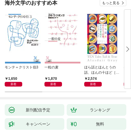
海外文学のおすすめ本
もっと見る
モンテ＝クリスト伯3
一粒の麦
ほら話とほんとうの
美し
話、ほんの十ほど［新
装版］
1,650
1,870
2,574
1,
新着
新着
新着
新刊配信予定
ランキング
キャンペーン
無料