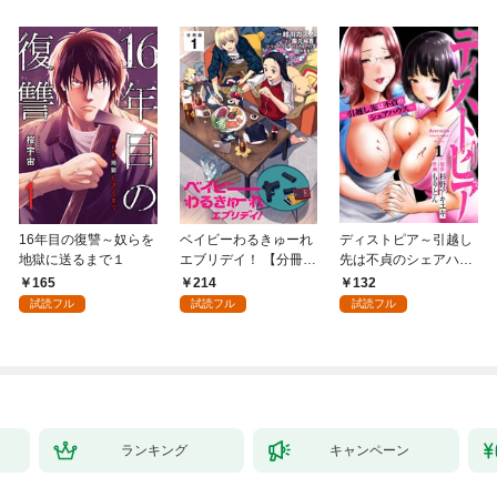
16年目の復讐～奴らを
ベイビーわるきゅーれ
ディストピア～引越し
地獄に送るまで１
エブリデイ！ 【分冊
先は不貞のシェアハウ
版】 1
ス～１
165
214
132
試読フル
試読フル
試読フル
ランキング
キャンペーン