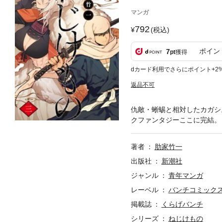
マンガ
792
(税込)
ポイン
7
pt
獲得
dカード利用でさらにポイント+2
返品不可
仇敵・蜥蜴と相対したカガシ
クファンタジーここに完結。
著者
肋家竹一
出版社
新潮社
ジャンル
青年マンガ
レーベル
バンチコミック
掲載誌
くらげバンチ
シリーズ
ねじけもの