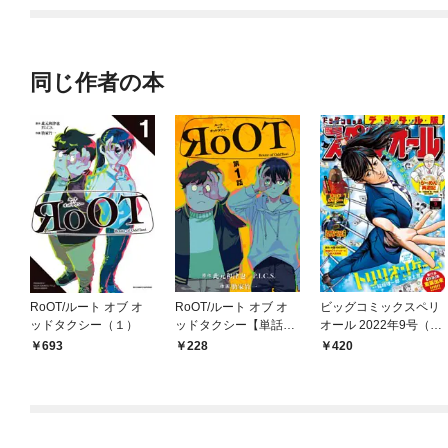
同じ作者の本
RoOT/ルート オブ オ
RoOT/ルート オブ オ
ビッグコミックスペリ
ッドタクシー（１）
ッドタクシー【単話】
オール 2022年9号（20
（１）
22年4月8日発売）
693
228
420