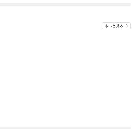
外すぎる～（コミッ
ク）
もっと見る