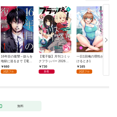
16年目の復讐～奴らを
【電子版】月刊コミッ
一日1回俺の理性が負
地獄に送るまで【電子
クフラッパー 2026年9
けるとき1
か
単行本版】１
月号
660
730
165
試読フル
新着
試読フル
無料