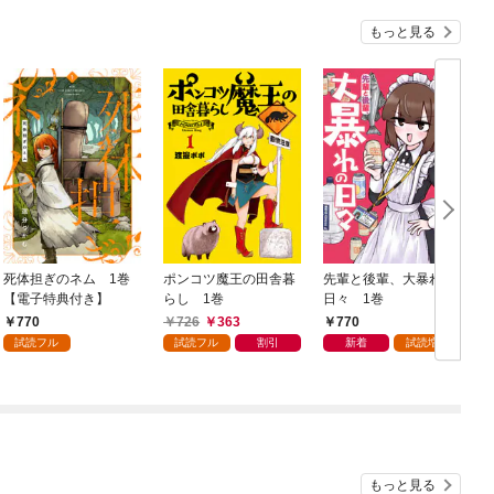
もっと見る
死体担ぎのネム 1巻
ポンコツ魔王の田舎暮
先輩と後輩、大暴れの
【電子特典付き】
らし 1巻
日々 1巻
770
726
363
770
試読フル
試読フル
割引
新着
試読増量
もっと見る