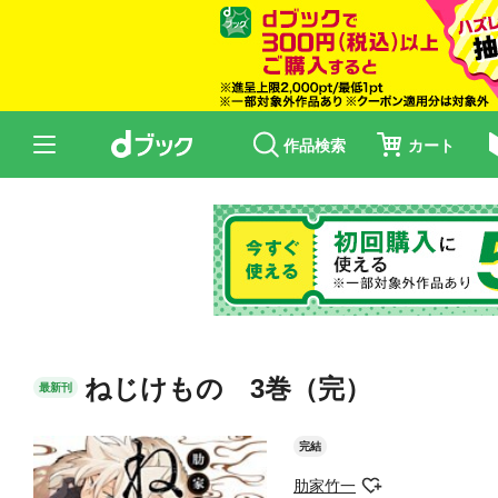
作品検索
カート
ねじけもの 3巻（完）
最新刊
完結
肋家竹一