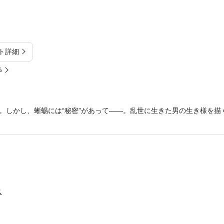
ト詳細
%
。しかし、蜥蜴には“秘密”があって——。乱世に生きた男の生き様を描
ス