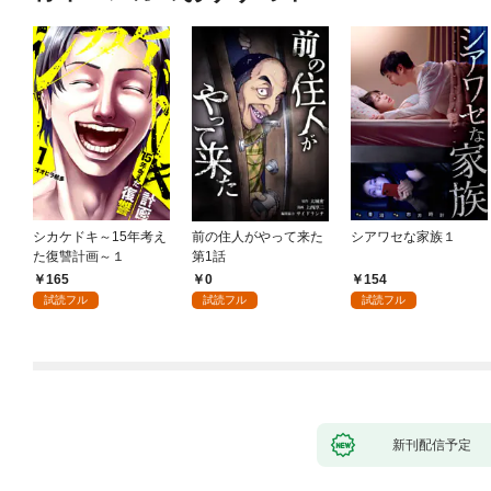
シカケドキ～15年考え
前の住人がやって来た
シアワセな家族１
た復讐計画～１
第1話
165
0
154
試読フル
試読フル
試読フル
新刊配信予定