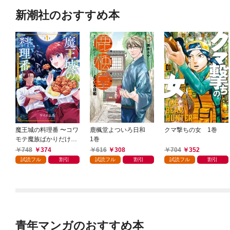
新潮社のおすすめ本
魔王城の料理番 〜コワ
鹿楓堂よついろ日和
クマ撃ちの女 1巻
モテ魔族ばかりだけ
1巻
ど、ホワイトな職場で
748
374
616
308
704
352
す〜 1巻
試読フル
割引
試読フル
割引
試読フル
割引
青年マンガのおすすめ本