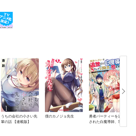
うちの会社の小さい先
僕のカノジョ先生
勇者パーティーを追放
輩の話 【連載版】
された白魔導師、Sラ
ンク冒険者に拾われる
～この白魔導師が規格