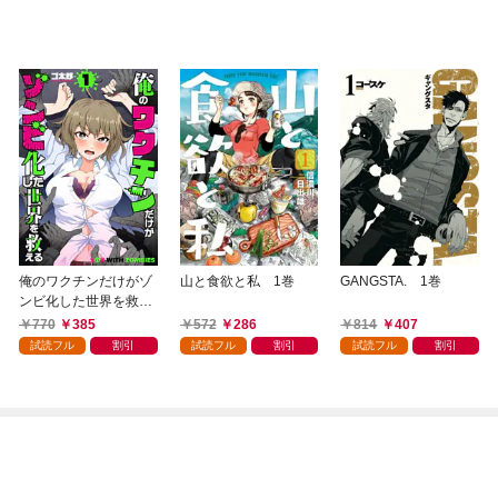
俺のワクチンだけがゾ
山と食欲と私 1巻
GANGSTA. 1巻
ンビ化した世界を救え
る 1巻
770
385
572
286
814
407
試読フル
割引
試読フル
割引
試読フル
割引