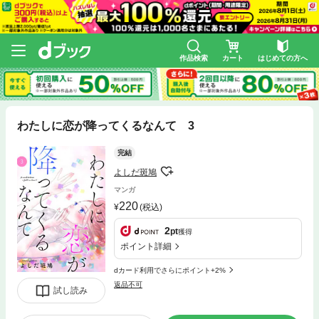
作品検索
カート
はじめての方へ
わたしに恋が降ってくるなんて 3
完結
よしだ斑鳩
マンガ
220
(税込)
2
pt
獲得
ポイント詳細
dカード利用でさらにポイント+2%
返品不可
試し読み