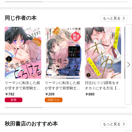
同じ作者の本
もっと見る
リーマンに転生した姫
リーマンに転生した姫
日辻(ヒツジ)課長をオ
サヨ
が甘すぎて前世騎士の
が甘すぎて前世騎士の
オカミにする方法【電
私、とろける（１）
私、とろける［ｃｏｍ
子単行本】
792
209
880
5
ｉｃ ｔｉｎｔ］ 分
新着
試読フル
冊版（１）
秋田書店のおすすめ本
もっと見る