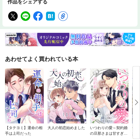
作品をシェアする
あわせてよく買われている本
【タテヨミ】運命の相
大人の初恋始めました
いつわりの愛～契約婚
仮面
手は上司だった
の旦那さまは甘すぎる
嫁に
～
売】