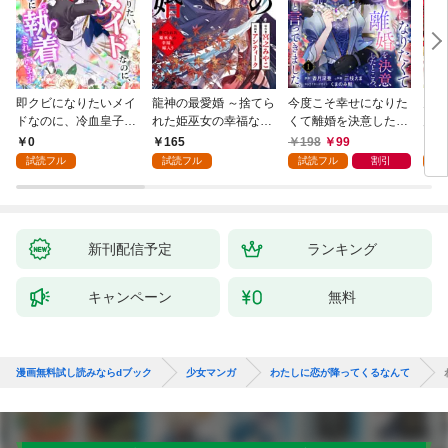
即クビになりたいメイ
龍神の最愛婚 ～捨てら
今度こそ幸せになりた
鬼条
ドなのに、冷血皇子に
れた姫巫女の幸福な嫁
くて離婚を決意したと
見初
執着されています第1
入り～: 1
ころ、無表情な旦那様
～１
0
165
198
99
1
話
が「愛してる」と言っ
試読フル
試読フル
試読フル
割引
試
てきました。1
新刊配信予定
ランキング
キャンペーン
無料
漫画無料試し読みならdブック
少女マンガ
わたしに恋が降ってくるなんて