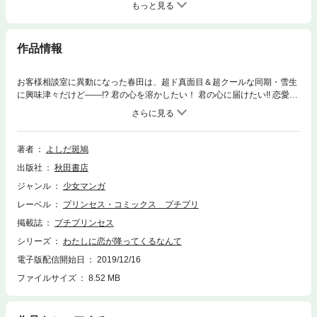
もっと見る
作品情報
お客様相談室に異動になった春田は、超ド真面目＆超クールな同期・雪生
に興味津々だけど――!? 君の心を溶かしたい！ 君の心に届けたい!! 恋愛コ
ミック旗手・よしだ斑鳩が贈る“恋”に浸りきる珠玉のアンソロジー！
著者
よしだ斑鳩
出版社
秋田書店
ジャンル
少女マンガ
レーベル
プリンセス・コミックス プチプリ
掲載誌
プチプリンセス
シリーズ
わたしに恋が降ってくるなんて
電子版配信開始日
2019/12/16
ファイルサイズ
8.52 MB