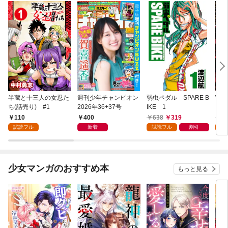
半蔵と十三人の女忍た
週刊少年チャンピオン
弱虫ペダル SPARE B
WO
ち(話売り) #1
2026年36+37号
IKE 1
コ 
110
400
638
319
7
試読フル
新着
試読フル
割引
試
少女マンガのおすすめ本
もっと見る