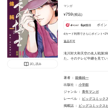
マンガ
759
(税込)
ポイン
6
pt
獲得
dカード利用でさらにポイント+2
返品不可
滝川対大和天空の名人戦第3
た。そのテレビ中継を見てい
た。
試し読み
著者
能條純一
出版社
小学館
ジャンル
青年マンガ
レーベル
ビッグコミック
掲載誌
ビッグコミックス