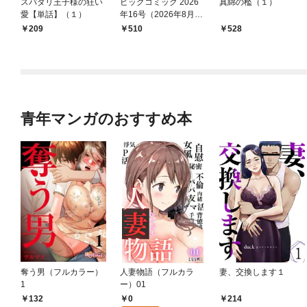
スパダリ王子様の狂い
ビッグコミック 2026
真綿の檻（１）
愛【単話】（１）
年16号（2026年8月7
日発売）
209
￥510
528
青年マンガのおすすめ本
奪う男（フルカラー）
人妻物語（フルカラ
妻、交換します１
1
ー）01
0
132
214