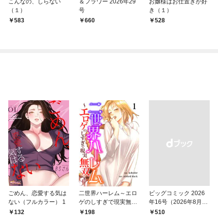
こんなの、しらない
＆フラワー 2026年29
お嬢様はお仕置きが好
（１）
号
き（１）
583
￥660
528
ごめん、恋愛する気は
二世界ハーレム～エロ
ビッグコミック 2026
ない（フルカラー） 1
ゲのしすぎで現実無双
年16号（2026年8月7
～１
日発売）
132
198
￥510