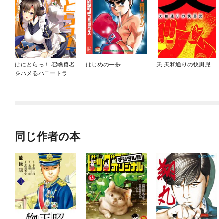
はにとらっ！ 召喚勇者
はじめの一歩
天 天和通りの快男児
をハメるハニートラッ
プ包囲網
同じ作者の本