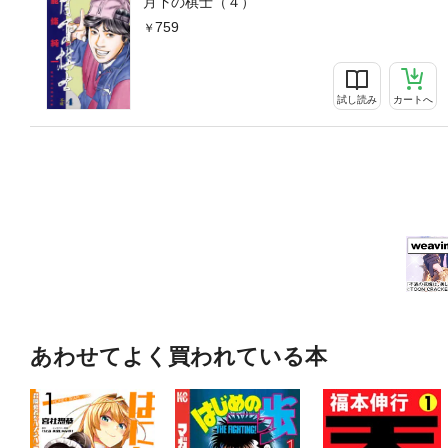
月下の棋士（４）
759
試し読み
カートへ
あわせてよく買われている本