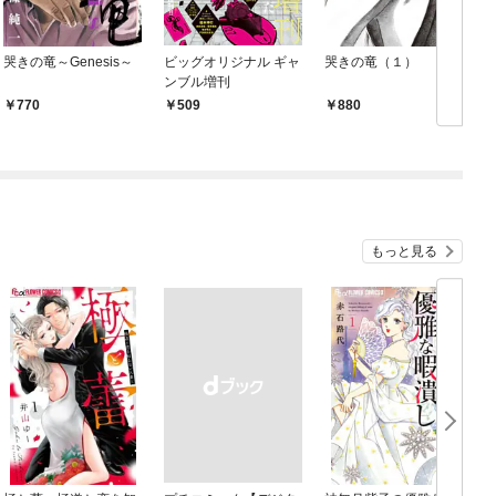
哭きの竜～Genesis～
ビッグオリジナル ギャ
哭きの竜（１）
ンブル増刊
770
509
880
もっと見る