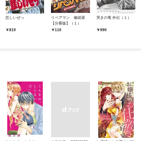
悲しいぜっ
リペアマン 修繕屋
哭きの竜 外伝（１）
【分冊版】（１）
819
110
990