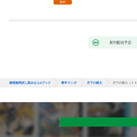
無料
新刊配信予定
漫画無料試し読みならdブック
青年マンガ
月下の棋士
月下の棋士（１４