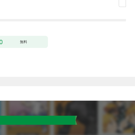
殴って生きる事にしま
した。１
無料