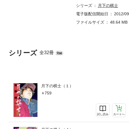
シリーズ
月下の棋士
電子版配信開始日
2012/09
ファイルサイズ
48.64 MB
シリーズ
全32冊
完結
月下の棋士（１）
759
試し読み
カートへ