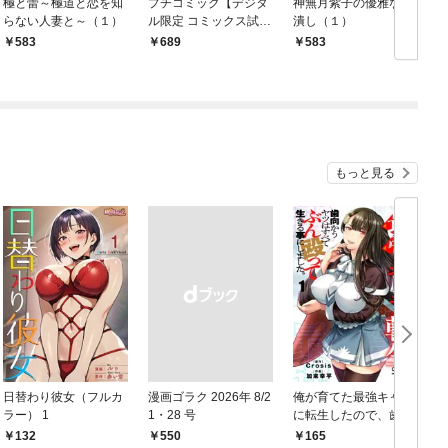
極と蕾～極道と恋を知
プチコミック【デジタ
神無月紫子の優雅な暇
らない人妻と～（１）
ル限定 コミックス試し
潰し（１）
読み特典付き】 2026
583
￥689
583
年9月号（2026年8月7
日発売）
もっと見る
日替わり彼女（フルカ
漫画ゴラク 2026年 8/2
俺が育てた最強キャラ
ラー） 1
1・28 号
に転生したので、歯向
かうヤツはすべてぶん
132
￥550
165
￥