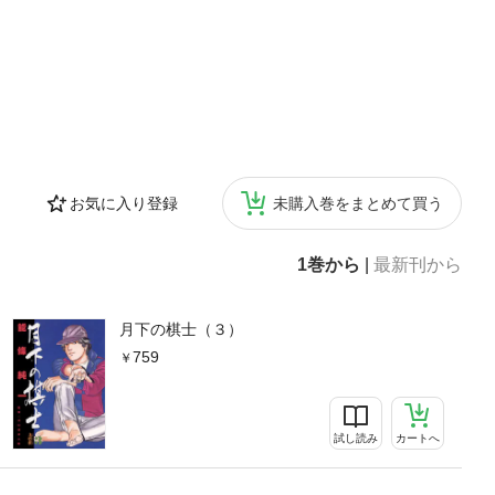
お気に入り登録
未購入巻をまとめて買う
1巻から
|
最新刊から
月下の棋士（３）
759
試し読み
カートへ