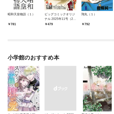
昭和天皇物語（１）
ビッグコミックオリジ
翔丸（１）
ナル 2025年11号（20
25年5月20日発売)
781
479
792
小学館のおすすめ本