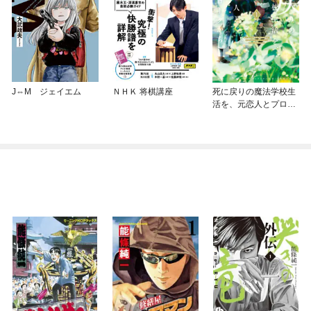
J⇔M ジェイエム
ＮＨＫ 将棋講座
死に戻りの魔法学校生
活を、元恋人とプロロ
ーグから