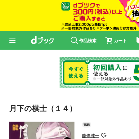
作品検索
カート
月下の棋士（１４）
完結
能條純一