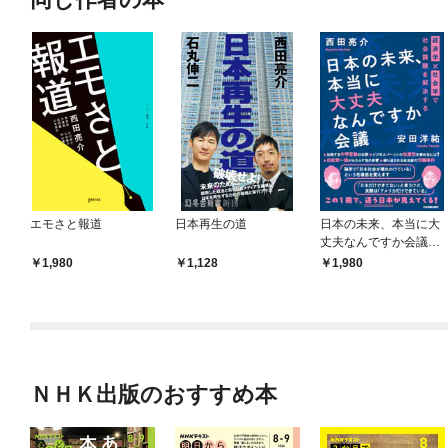
エモさと報道
日本再生の道
日本の未来、本当に大
丈夫なんですか会議
経済学×社会学で社会
1,980
1,128
1,980
課題を解決する
ＮＨＫ出版のおすすめ本