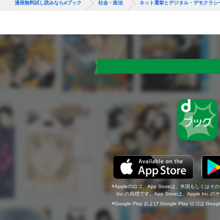
漫画無料試し読みならdブック
社会・政治
ネット選挙とデジタル・デモクラシ
Appleのロゴ、App Storeは、米国もしくはそ
Inc.の商標です。App Storeは、Apple In
Google Play および Google Play ロゴは Go