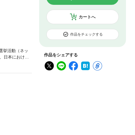
カートへ
作品をチェックする
選挙活動（ネッ
作品をシェアする
、日本における
展望を語る。第1
者／新聞メディア
義の理想、あるい
政治の透明化／
「行政の情報
ト「広がるデジタ