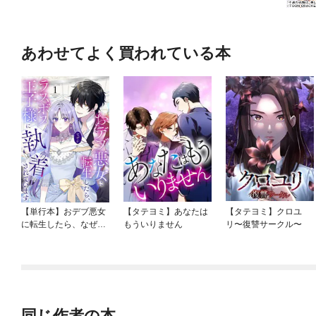
あわせてよく買われている本
【単行本】おデブ悪女
【タテヨミ】あなたは
【タテヨミ】クロユ
に転生したら、なぜか
もういりません
リ〜復讐サークル〜
ラスボス王子様に執着
されています
同じ作者の本