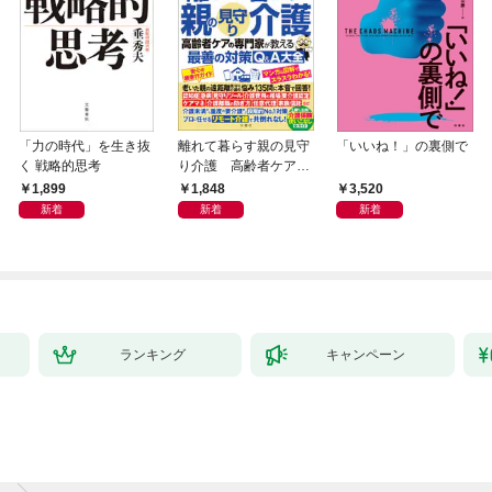
「力の時代」を生き抜
離れて暮らす親の見守
「いいね！」の裏側で
く 戦略的思考
り介護 高齢者ケアの
専門家が教える最善の
1,899
1,848
3,520
対策Q＆A大全
新着
新着
新着
ランキング
キャンペーン