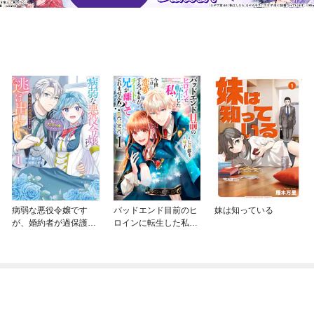
病弱な悪役令嬢です
バッドエンド目前のヒ
妹は知っている
が、婚約者が過保護す
ロインに転生した私、
ぎて逃げ出したい(私た
今世では恋愛するつも
ち犬猿の仲でしたよ
りがチートな兄が離し
ね！？)
てくれません！？@C
OMIC