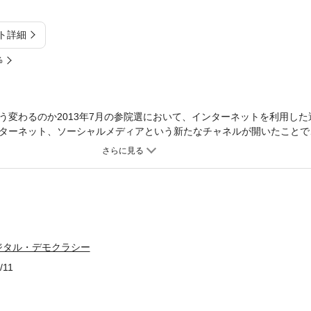
ト詳細
%
う変わるのか2013年7月の参院選において、インターネットを利用した
ターネット、ソーシャルメディアという新たなチャネルが開いたことで
のように変化するのか。著者自ら取材した最新情報も交えて中長期的な
一三年参議院選挙自民党と野党の多様な取り組み／迷走した政党と候補
ットメディア など第2章 なぜ選挙に情報技術を導入するのか―民主主
求めて政策論争の不在と双方向性の問い政治マーケティングの高度化と
「共存」する制度設計 など第3章「行政の情報化」と「政党の情報化」
ンガバメント／間接民主主義の陥穽を乗り越える など付章 海外レポー
ツ海賊党の光と影―」(伊槻雅裕)
ジタル・デモクラシー
/11