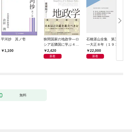
平河抄 其ノ壱
狭間国家の地政学―ロ
石橋湛山全集 第三巻
シア近隣国に学ぶ４つ
―大正８年（１９１
の生き残り戦略
９）－大正９年（１９
2,420
22,000
1,100
２０）
新着
新着
無料