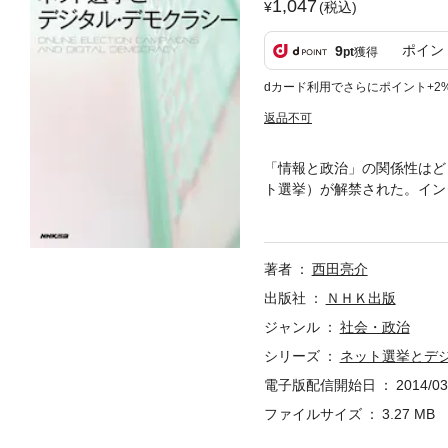
1,047
(税込)
ポイン
9
pt
獲得
dカード利用でさらにポイント+2
返品不可
「情報と政治」の関係性はど
ト選挙）が解禁された。イン
情報と政治・行政の関係はど
章 ネット選挙解禁と、二〇
の挑戦とチャンスを見出すネ
著者
西田亮介
はデジタル・デモクラシーを
市場とメディアが民主主義と
出版社
ＮＨＫ出版
化」に向けて／日本版オープ
ジャンル
社会・政治
ル・デモクラシーの波―ドイ
シリーズ
ネット選挙とデ
電子版配信開始日
2014/03
ファイルサイズ
3.27 MB