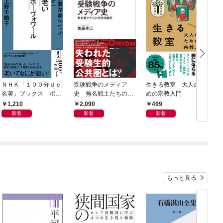
ＮＨＫ「１００分ｄｅ
受験戦争のメディア
生きる教室 大人のた
名著」ブックス ボー
史 無名戦士たちの合
めの宗教入門
0
ヴォワール 老い 超
格体験記
1,210
2,090
499
高齢社会という「恵
新着
新着
新着
み」
もっと見る