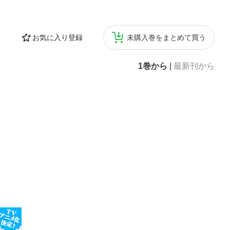
お気に入り登録
未購入巻をまとめて買う
1巻から
|
最新刊から