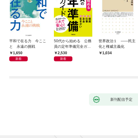
平和で在る力 今ここ
50代から始める 公務
世界政治１ ――民主
と 永遠の挑戦
員の定年準備完全ガイ
化と権威主義化
ド
1,650
2,530
1,034
新着
新着
新刊配信予定