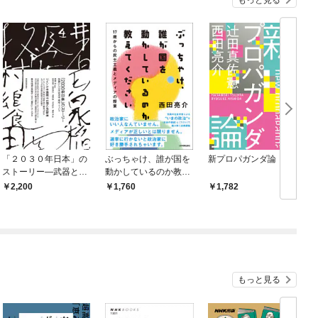
「２０３０年日本」の
ぶっちゃけ、誰が国を
新プロパガンダ論
ストーリー―武器とし
動かしているのか教え
ての社会科学・歴史・
てください 17歳から
2,200
1,760
1,782
イベント
の民主主義とメディア
の授業
もっと見る