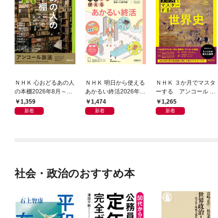
ＮＨＫ 心おどるあの人
ＮＨＫ 明日から使える
ＮＨＫ ３か月でマスタ
の本棚2026年8月～9
あかるい終活2026年8
ーする アンコール 世
月
月～9月
界史2026年8月
1,359
1,474
1,265
新着
新着
新着
社会・政治のおすすめ本