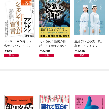
ＮＨＫ １００分 ｄｅ
めくるめく絶滅の物
連続テレビ小説 風、
名著アンドレ・ブルト
語 ４６億年さかのぼ
薫る Ｐａｒｔ２
ン 『シュルレアリスム
り地球史
660
2,860
1,485
宣言』2026年8月
新着
新着
新着