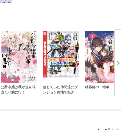
公爵令嬢は我が道を場
信じていた仲間達にダ
結界師の一輪華
当たり的に行く
ンジョン奥地で殺され
かけたがギフト『無限
ガチャ』でレベル９９
９９の仲間達を手に入
れて元パーティーメン
バーと世界に復讐＆
『ざまぁ！』します！
もっと見る