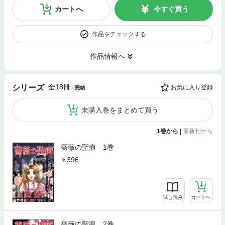
カートへ
今すぐ買う
作品をチェックする
作品情報へ
全18冊
シリーズ
お気に入り登録
完結
未購入巻をまとめて買う
1巻から
|
最新刊から
薔薇の聖痕 1巻
396
試し読み
カートへ
薔薇の聖痕 2巻