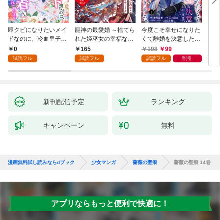
即クビになりたいメイ
龍神の最愛婚 ～捨てら
今度こそ幸せになりた
鬼条
ドなのに、冷血皇子に
れた姫巫女の幸福な嫁
くて離婚を決意したと
見初
執着されています第1
入り～: 1
ころ、無表情な旦那様
～１
0
165
198
99
1
話
が「愛してる」と言っ
試読フル
試読フル
試読フル
割引
試
てきました。1
新刊配信予定
ランキング
キャンペーン
無料
漫画無料試し読みならdブック
少女マンガ
薔薇の聖痕
薔薇の聖痕 14巻
アプリならもっと便利で快適に！