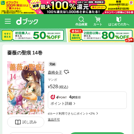
作品検索
カート
はじめての方へ
薔薇の聖痕 14巻
完結
森崎令子
マンガ
528
(税込)
4
pt
獲得
ポイント詳細
dカード利用でさらにポイント+2%
返品不可
試し読み