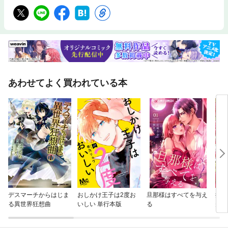
あわせてよく買われている本
デスマーチからはじま
おしかけ王子は2度お
旦那様はすべてを与え
捨て
る異世界狂想曲
いしい 単行本版
る
夫が
版】