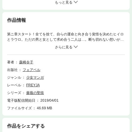
もっと見る
作品情報
第ニ章スタート！全てを捨て、自らの運命と向き合う覚悟を決めたヒイロ
とラウロ。ただの男と女として求め合う二人は…。断ち切れない想いが闇
に支配されていく…！“薔薇の聖痕”が導く運命の物語、電子版・第14巻。
原稿55話～58話収録。本格書下ろし作品、先行配信！
著者
森崎令子
出版社
フェアベル
ジャンル
少女マンガ
レーベル
FREYJA
シリーズ
薔薇の聖痕
電子版配信開始日
2019/04/01
ファイルサイズ
46.69 MB
作品をシェアする