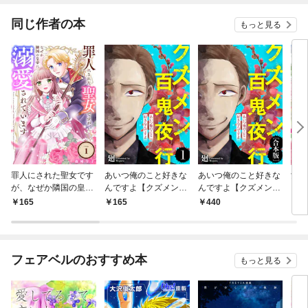
同じ作者の本
もっと見る
罪人にされた聖女です
あいつ俺のこと好きな
あいつ俺のこと好きな
女嫌
が、なぜか隣国の皇帝
んですよ【クズメン百
んですよ【クズメン百
した
に溺愛されています
鬼夜行】（１）
鬼夜行】
です
165
165
440
1
（1）
フェアベルのおすすめ本
もっと見る