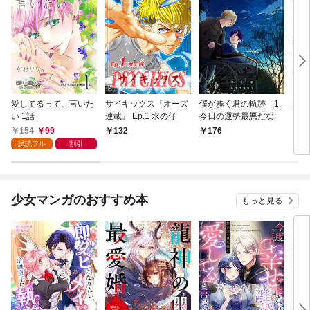
愛してるって、言いた
サイキックス『オーズ
僕が歩く君の軌跡 1.
久恋
い 1話
連載』 Ep.1 水の仔
今日の運勢最悪だな
154
99
132
176
6
試読フル
割引
少女マンガのおすすめ本
もっと見る