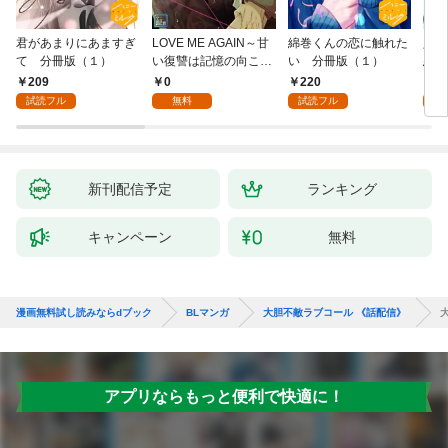
君があまりにあますぎ
LOVE ME AGAIN～甘
綿巻くんの恋に触れた
人魚
て 分冊版（１）
い復讐は記憶の向こう
い 分冊版（１）
悪魔
側～【全年齢版】(1)
き】(
209
0
220
8
試読フル
無料
試読フル
試
新刊配信予定
ランキング
キャンペーン
無料
漫画無料試し読みならdブック
BLマンガ
大胆不敵ラブコール 《話配信》
アプリならもっと便利で快適に！