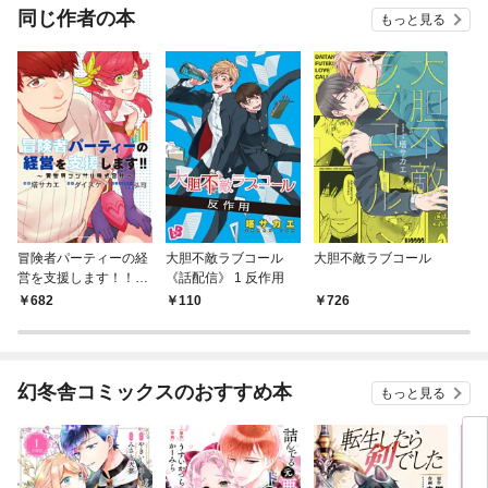
同じ作者の本
もっと見る
冒険者パーティーの経
大胆不敵ラブコール
大胆不敵ラブコール
営を支援します！！
《話配信》 1 反作用
～異世界コンサル株式
682
110
726
会社～
幻冬舎コミックスのおすすめ本
もっと見る