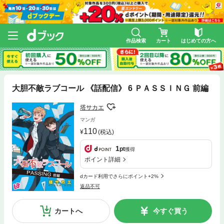
作品検索
カート
はじめての方へ
大胆不敵ラブコール 《話配信》 6 ＰＡＳＳＩＮＧ 前編
塔サカエ
マンガ
110
(税込)
1
pt
獲得
ポイント詳細
dカード利用でさらにポイント+2%
返品不可
カートへ
今すぐ買う