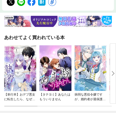
あわせてよく買われている本
【単行本】おデブ悪女
【タテヨミ】あなたは
病弱な悪役令嬢です
公爵
に転生したら、なぜか
もういりません
が、婚約者が過保護す
当た
ラスボス王子様に執着
ぎて逃げ出したい(私
されています
たち犬猿の仲でしたよ
ね！？)