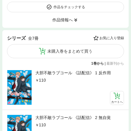
作品をチェックする
作品情報へ
シリーズ
全7冊
お気に入り登録
未購入巻をまとめて買う
1巻から
|
最新刊から
大胆不敵ラブコール 《話配信》 1 反作用
110
カートへ
大胆不敵ラブコール 《話配信》 2 無自覚
110