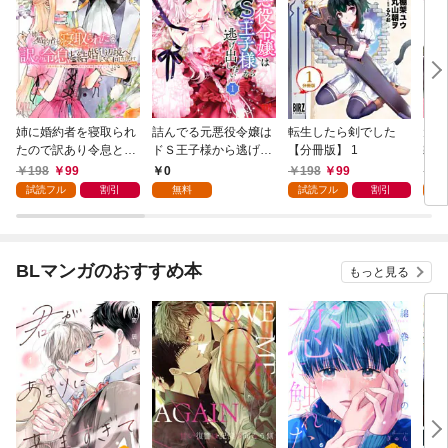
姉に婚約者を寝取られ
詰んでる元悪役令嬢は
転生したら剣でした
元奴
たので訳あり令息と結
ドＳ王子様から逃げ出
【分冊版】 1
隷を
婚して辺境へと向かい
したい 【分冊版】 1
が強
198
99
0
198
99
1
ます ～苦労の先に待っ
い…
試読フル
割引
無料
試読フル
割引
試
ていたのは、まさかの
溺愛と幸せでした～
【分冊版】 1
BLマンガのおすすめ本
もっと見る