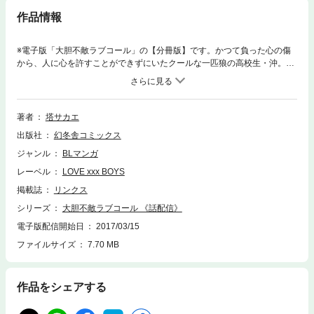
作品情報
※電子版「大胆不敵ラブコール」の【分冊版】です。かつて負った心の傷
から、人に心を許すことができずにいたクールな一匹狼の高校生・沖。そ
んな沖に、人懐っこい大型犬のような同級生・垣本は、「友達になろう」
と猛アプローチしてきていた。紆余曲折の末、恋人同士となった二人。
初々しい二人のドキドキ初デート編！ 「ＰＡＳＳＩＮＧ」前編収録。
著者
塔サカエ
出版社
幻冬舎コミックス
ジャンル
BLマンガ
レーベル
LOVE xxx BOYS
掲載誌
リンクス
シリーズ
大胆不敵ラブコール 《話配信》
電子版配信開始日
2017/03/15
ファイルサイズ
7.70 MB
作品をシェアする