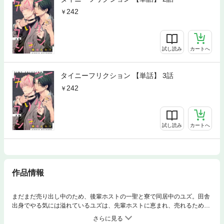
242
試し読み
カートへ
タイニーフリクション 【単話】 3話
242
試し読み
カートへ
作品情報
まだまだ売り出し中のため、後輩ホストの一聖と寮で同居中のユズ。田舎
出身でやる気には溢れているユズは、先輩ホストに恵まれ、売れるために
頑張りたい…！ と思っているものの、生意気な後輩・一聖には売上やホ
ストとしての立ち居振る舞いなど、何かとマウントを取られがちな日々。