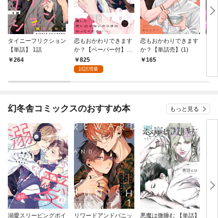
タイニーフリクション
恋もおかわりできます
恋もおかわりできます
リス
【単話】 1話
か？【ペーパー付】
か？【単話売】(1)
ーパ
【電子限定ペーパー
ペー
825
264
165
8
付】
試読増量
幻冬舎コミックスのおすすめ本
もっと見る
溺愛スリーピングボイ
リワードアンドパニッ
悪魔は微睡む 【単話】
リンク