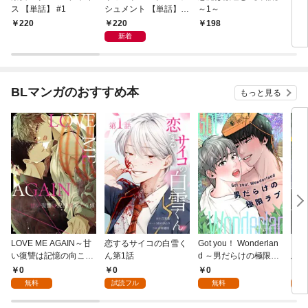
ス 【単話】 #1
シュメント 【単話】
～1～
第1話
220
220
198
5
新着
BLマンガのおすすめ本
もっと見る
LOVE ME AGAIN～甘
恋するサイコの白雪く
Got you！ Wonderlan
ビバ
い復讐は記憶の向こう
ん第1話
d ～男だらけの極限ラ
鳥は
側～(1)
ブ～(1)
【全
0
0
0
0
無料
試読フル
無料