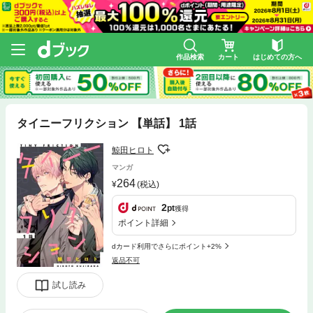
作品検索
カート
はじめての方へ
タイニーフリクション 【単話】 1話
鯨田ヒロト
マンガ
264
(税込)
2
pt
獲得
ポイント詳細
dカード利用でさらにポイント+2%
返品不可
試し読み