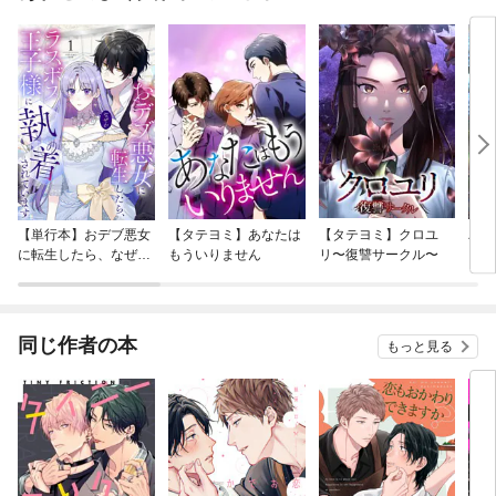
【単行本】おデブ悪女
【タテヨミ】あなたは
【タテヨミ】クロユ
バッ
に転生したら、なぜか
もういりません
リ〜復讐サークル〜
ロイ
ラスボス王子様に執着
今世
されています
りが
てく
OMI
同じ作者の本
もっと見る