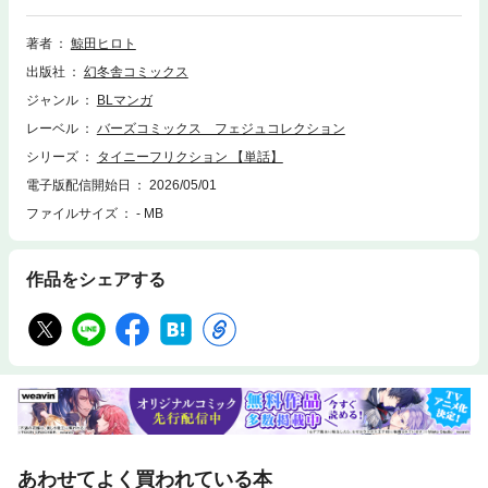
そんな中、新規客のBL作家たちに気に入られるため、一聖と疑似カップル
売りをすることになってしまい…!?
著者
鯨田ヒロト
出版社
幻冬舎コミックス
ジャンル
BLマンガ
レーベル
バーズコミックス フェジュコレクション
シリーズ
タイニーフリクション 【単話】
電子版配信開始日
2026/05/01
ファイルサイズ
- MB
作品をシェアする
あわせてよく買われている本