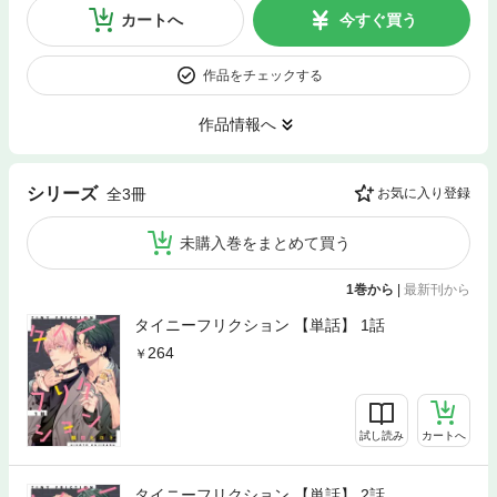
カートへ
今すぐ買う
作品をチェックする
作品情報へ
シリーズ
全3冊
お気に入り登録
未購入巻をまとめて買う
1巻から
|
最新刊から
タイニーフリクション 【単話】 1話
264
試し読み
カートへ
タイニーフリクション 【単話】 2話