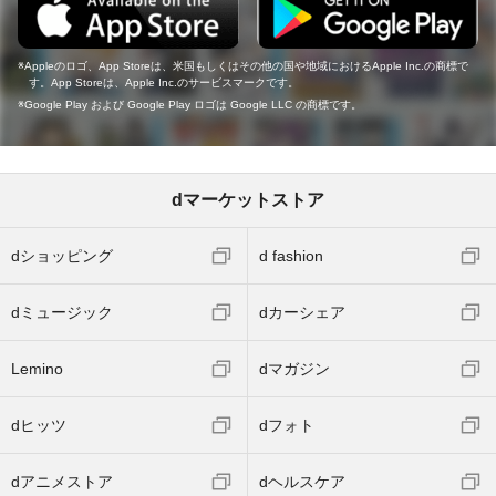
Appleのロゴ、App Storeは、米国もしくはその他の国や地域におけるApple Inc.の商標で
す。App Storeは、Apple Inc.のサービスマークです。
Google Play および Google Play ロゴは Google LLC の商標です。
dマーケットストア
dショッピング
d fashion
dミュージック
dカーシェア
Lemino
dマガジン
dヒッツ
dフォト
dアニメストア
dヘルスケア