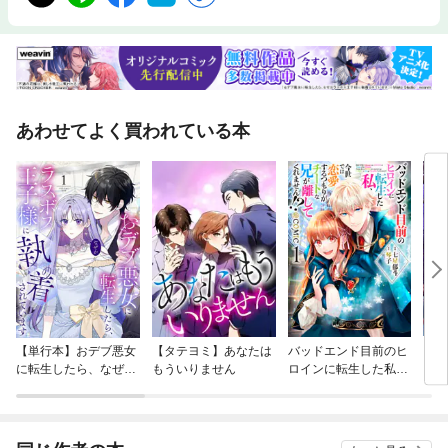
あわせてよく買われている本
【単行本】おデブ悪女
【タテヨミ】あなたは
バッドエンド目前のヒ
【タ
に転生したら、なぜか
もういりません
ロインに転生した私、
リ〜
ラスボス王子様に執着
今世では恋愛するつも
されています
りがチートな兄が離し
てくれません！？@C
OMIC