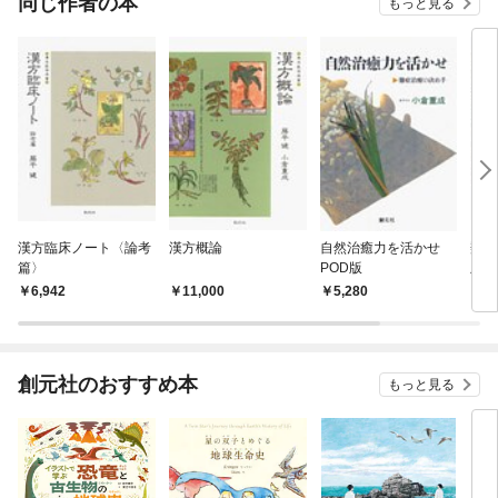
同じ作者の本
もっと見る
漢方臨床ノート〈論考
漢方概論
自然治癒力を活かせ
類聚
篇〉
POD版
版
6,942
11,000
5,280
1
創元社のおすすめ本
もっと見る