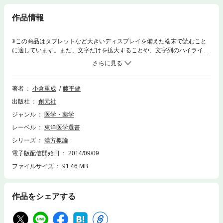
作品情報
※この商品はタブレットなど大きいディスプレイを備えた端末で読むこと
に適しています。また、文字だけを拡大することや、文字列のハイライ
ト、検索、辞書の参照、引用などの機能が使用できません。現代医学と対
比しつつ漢方古典の内容を新鮮な角度で捉え、その本質を簡明直截に明ら
かにすると共に、300余の処方応用例を挙げて症候別・病名別に治療の実
際を教える医学概論。
著者
小倉重成
藤平健
出版社
創元社
ジャンル
医学・薬学
レーベル
東洋医学選書
シリーズ
漢方概論
電子版配信開始日
2014/09/09
ファイルサイズ
91.46 MB
作品をシェアする