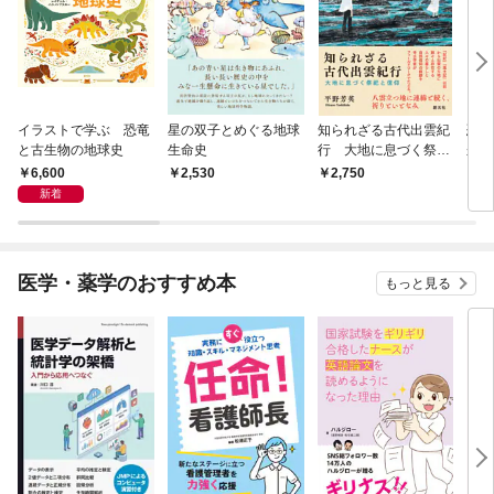
イラストで学ぶ 恐竜
星の双子とめぐる地球
知られざる古代出雲紀
恐竜
と古生物の地球史
生命史
行 大地に息づく祭祀
来に
と信仰
6,600
2,530
2,750
1,
新着
医学・薬学のおすすめ本
もっと見る