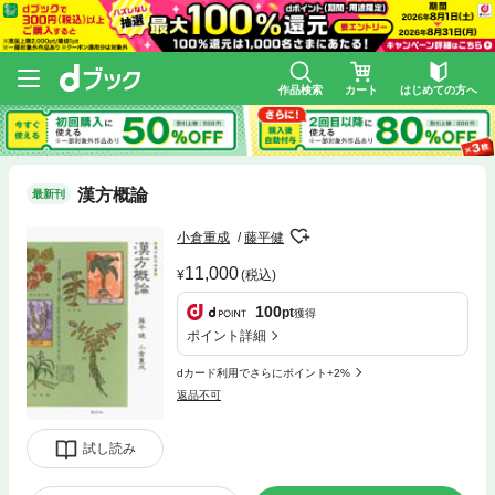
作品検索
カート
はじめての方へ
漢方概論
最新刊
小倉重成
藤平健
11,000
(税込)
100
pt
獲得
ポイント詳細
dカード利用でさらにポイント+2%
返品不可
試し読み