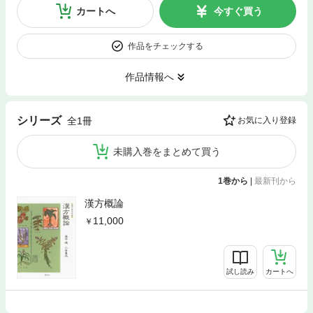
カートへ
今すぐ買う
作品をチェックする
作品情報へ
シリーズ
全1冊
お気に入り登録
未購入巻をまとめて買う
1巻から
|
最新刊から
漢方概論
11,000
試し読み
カートへ