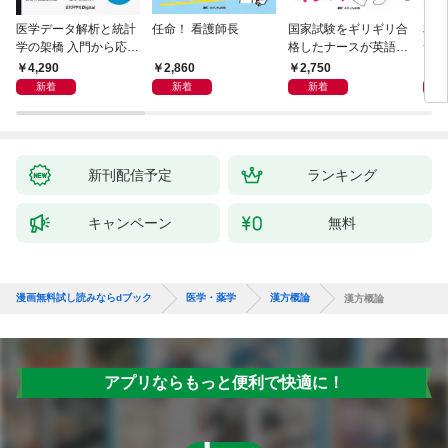
医学データ解析と統計
任命！ 看護師長
国家試験をギリギリ合
相手
学の架橋 入門から応用
格したナースが英語論
つ」
へつなぐ
文を読めるようになっ
ン術
4,290
2,860
2,750
2,
た理由
新着
新着
新着
新刊配信予定
ランキング
キャンペーン
無料
漫画無料試し読みならdブック
医学・薬学
漢方概論
漢方概論
アプリならもっと便利で快適に！