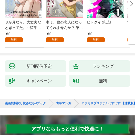
３か月なら、大丈夫だ
妻よ、僕の恋人になっ
ヒトグイ 第1話
世界
と思ってた。～留学し
てくれませんか？ 第1
レベ
た僕の留守中に、一途
話
0
0
0
0
な彼女が汚されるまで
無料
無料
無料
～ 1話
新刊配信予定
ランキング
キャンペーン
無料
漫画無料試し読みならdブック
青年マンガ
アポカリプスホテルぷすぷす 【連載版
アプリならもっと便利で快適に！