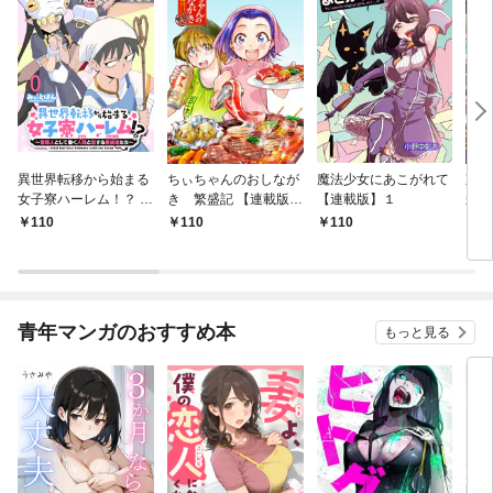
異世界転移から始まる
ちぃちゃんのおしなが
魔法少女にあこがれて
東京
女子寮ハーレム！？ ～
き 繁盛記 【連載版】
【連載版】１
から
管理人として働く人間
１
冒険
110
110
110
1
と恋する魔族娘たち～
ダン
【連載版】０
なっ
【連
青年マンガのおすすめ本
もっと見る