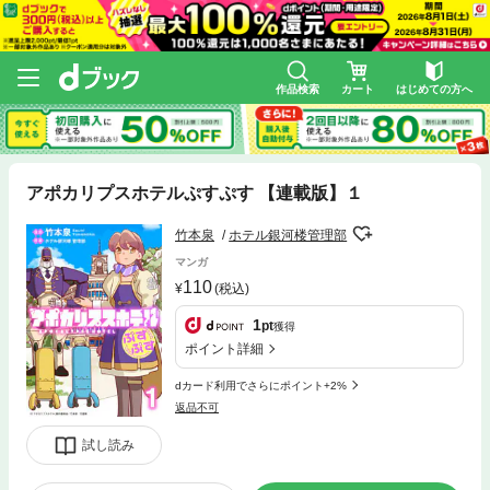
作品検索
カート
はじめての方へ
アポカリプスホテルぷすぷす 【連載版】１
竹本泉
ホテル銀河楼管理部
マンガ
110
(税込)
1
pt
獲得
ポイント詳細
dカード利用でさらにポイント+2%
返品不可
試し読み