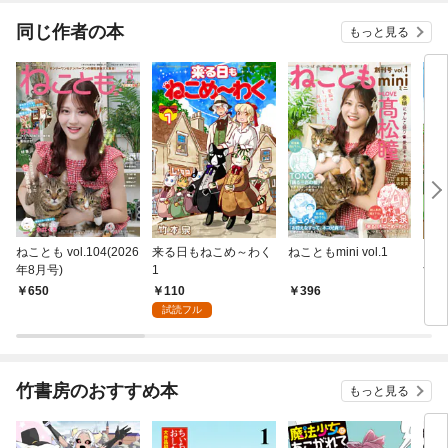
同じ作者の本
もっと見る
ねことも vol.104(2026
来る日もねこめ～わく
ねこともmini vol.1
アポ
年8月号)
1
すぷ
付き
110
650
396
9
試読フル
竹書房のおすすめ本
もっと見る