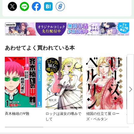
あわせてよく買われている本
斉木楠雄のΨ難
ロックは淑女の嗜みで
傾国の仕立て屋 ロー
ハル
して
ズ・ベルタン