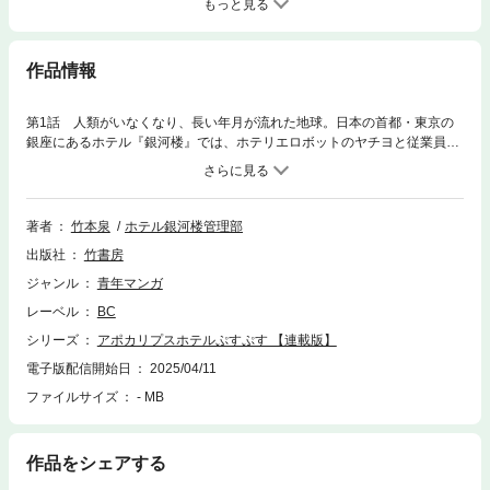
もっと見る
作品情報
第1話 人類がいなくなり、長い年月が流れた地球。日本の首都・東京の
銀座にあるホテル『銀河楼』では、ホテリエロボットのヤチヨと従業員ロ
ボットたちが、オーナーの帰還と、再び人類のお客様を迎える時を待って
いた。が──100年ぶりにやってきたお客様は、地球外生命体だった。!
次々に訪れる彼らの目的は、宿泊か、侵略か、はたまたどちらでもないの
か……。『銀河楼』の威信をかけたヤチヨたちのおもてなしが、今、始ま
著者
竹本泉
ホテル銀河楼管理部
る──。※この作品はWEBコミックサイト「ストーリアダッシュ」にて掲載
出版社
竹書房
されたものです。
ジャンル
青年マンガ
レーベル
BC
シリーズ
アポカリプスホテルぷすぷす 【連載版】
電子版配信開始日
2025/04/11
ファイルサイズ
- MB
作品をシェアする