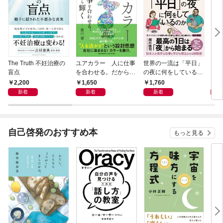
The Truth 不妊治療の
ユアカラー 人に仕事
世界の一流は「平日」
アー
盲点
を合わせる。だから輝
の夜に何をしているの
く
か
2,200
1,650
1,760
1,
新着
新着
新着
自己啓発のおすすめ本
もっと見る