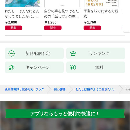
わたし、そんなにとん
自分の声を見つけるた
宇宙を味方にする方程
基地
がってましたかね。
めの「話し方」の教
式
るた
獅子座、Ａ型、丙午は
室 Ｏｒａｃｙ（オラ
2,090
1,980
1,760
2,
めぐる
シー）
新着
新着
新着
新刊配信予定
ランキング
キャンペーン
無料
漫画無料試し読みならdブック
自己啓発
わたしは猫のように生きたい。
わ
アプリならもっと便利で快適に！