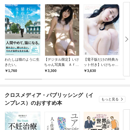
わたしは猫のように生
【デジタル限定】いけ
【電子版だけの特典カ
いけ
きたい。
ちゃん写真集 Ａｆｔ
ット付き】いけちゃん
な彼
ｅｒｇｌｏｗ オール
写真集 Ａｆｔｅｒｇ
SP
1,760
3,300
3,630
1,
未公開スペシャルＥｄ
ｌｏｗ
ｉｔｉｏｎ
クロスメディア・パブリッシング（イ
もっと見る
ンプレス）のおすすめ本