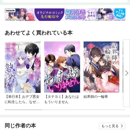
あわせてよく買われている本
【単行本】おデブ悪女
【タテヨミ】あなたは
結界師の一輪華
バッ
に転生したら、なぜか
もういりません
ロイ
ラスボス王子様に執着
今世
されています
りが
てく
OMI
同じ作者の本
もっと見る