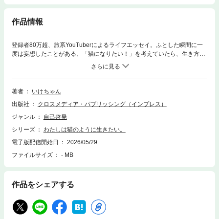
作品情報
登録者80万超、旅系YouTuberによるライフエッセイ。ふとした瞬間に一
度は妄想したことがある、「猫になりたい！」を考えていたら、生き方の
ヒントになった。POINT1 旅系YouTuberとしては最大級のインフルエンサ
ーの書籍化POINT2 猫の思考・行動パターンから連想したエッセイPOINT
3 動画撮影の合間に撮った写真を使った「猫マンガ」掲載猫を頂点とした
世界に生きると、気持ちも楽に自由になれるもしも、わたしたちの世界が
著者
いけちゃん
猫に支配されていたと仮定したら？ という発想でわたした人間が猫にな
出版社
クロスメディア・パブリッシング（インプレス）
りきって、「猫の眼」で人間世界を見てみる。すると、なぜか心が軽くな
ったり、楽になったり、それほど頑張らなくてもいい、と思えてきます。
ジャンル
自己啓発
そんな妄想をかたちにした、いけちゃんの頭の中が詰ったエッセイです。
シリーズ
わたしは猫のように生きたい。
基本的にライフスタイル・エッセイとしてまとめているので、「生き方」
「働き方」のヒントとしても読めます。1ページの文章量もかなり抑えて
電子版配信開始日
2026/05/29
いるため、本格的な読書がはじめての人でも読むことができます。また、
ファイルサイズ
- MB
撮りおろしの写真をマンガ風に綴った「猫マンガ」が合間に挟まれてい
て、ちょっとした癒しも提供しています。いけちゃんワールドが全開にな
っています。第1章 猫のように「ひとり時間」を大切にしたい第2章 猫
作品をシェアする
のように「環境適応」したい第3章 猫のように「良いバランス」でいた
い第4章 猫のように「美しく強く」ありたい第5章 猫のように「感性」
を研ぎ澄ませたい