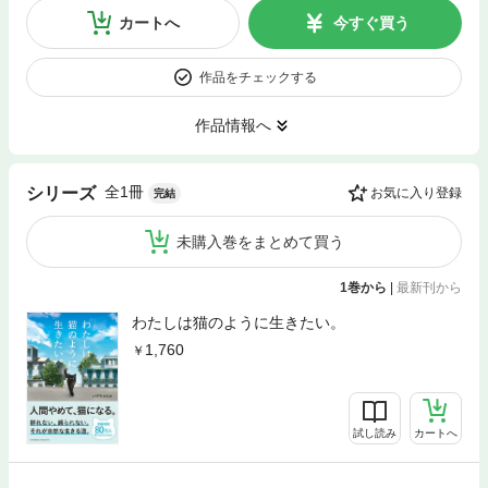
カートへ
今すぐ買う
作品をチェックする
作品情報へ
全1冊
シリーズ
お気に入り登録
完結
未購入巻をまとめて買う
1巻から
|
最新刊から
わたしは猫のように生きたい。
1,760
試し読み
カートへ