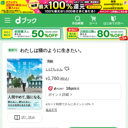
作品検索
カート
はじめての方へ
わたしは猫のように生きたい。
最新刊
完結
いけちゃん
1,760
(税込)
16
pt
獲得
ポイント詳細
dカード利用でさらにポイント+2%
返品不可
試し読み