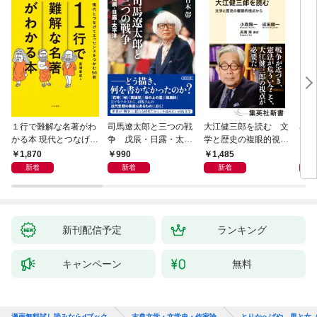
１行で難解な名著がわ
司馬遼太郎と三つの戦
大江健三郎を読む 文
出会
かる本 現代とつなげて
争 戊辰・日露・太平
学と歴史の複眼的視点
エッセンスをつかむ50
洋
から
1,870
990
1,485
1,
冊
新着
新着
新着
新刊配信予定
ランキング
キャンペーン
無料
漫画無料試し読みならdブック
古典文学・文学史・作家論
とりかへばや、男と女