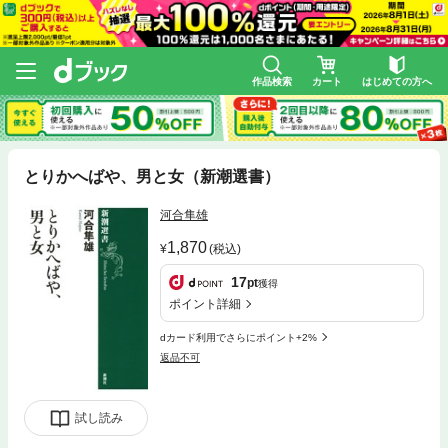
作品検索
カート
はじめての方へ
とりかへばや、男と女（新潮選書）
河合隼雄
1,870
(税込)
17
pt
獲得
ポイント詳細
dカード利用でさらにポイント+2%
返品不可
試し読み