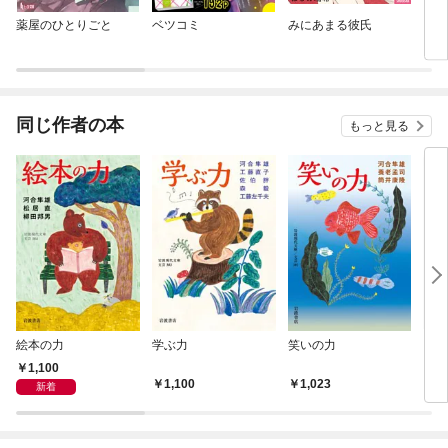
薬屋のひとりごと
ベツコミ
みにあまる彼氏
キン
同じ作者の本
もっと見る
絵本の力
学ぶ力
笑いの力
〈子
ー〉
1,100
ァン
1,100
1,023
1,
新着