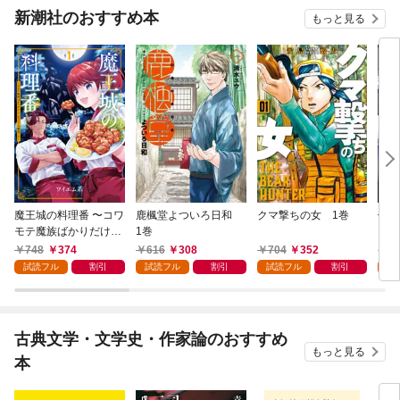
新潮社のおすすめ本
もっと見る
魔王城の料理番 〜コワ
鹿楓堂よついろ日和
クマ撃ちの女 1巻
俺の
モテ魔族ばかりだけ
1巻
ンビ
ど、ホワイトな職場で
る 
748
374
616
308
704
352
7
す〜 1巻
試読フル
割引
試読フル
割引
試読フル
割引
試
古典文学・文学史・作家論のおすすめ
もっと見る
本