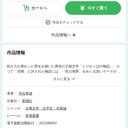
カートへ
今すぐ買う
作品をチェックする
作品情報へ
作品情報
性が入れ替わった男女を描いた異色の王朝文学『とりかへばや物語』。か
つて「淫猥」と評された物語には、「性の境界」をめぐる深いテーマが隠
されていた。男らしさと女らしさ、自我とエロス、性変換と両性具有——
深層心理学の立場からジェンダーと性愛の謎を解き明かすスリリングな評
論。河合隼雄が遺した名著、選書版で登場。
著者
河合隼雄
出版社
新潮社
ジャンル
古典文学・文学史・作家論
レーベル
新潮選書
電子版配信開始日
2013/08/02