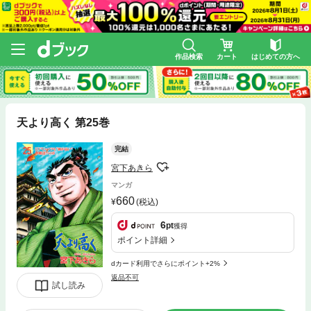
作品検索
カート
はじめての方へ
天より高く 第25巻
完結
宮下あきら
マンガ
660
(税込)
6
pt
獲得
ポイント詳細
dカード利用でさらにポイント+2%
返品不可
試し読み