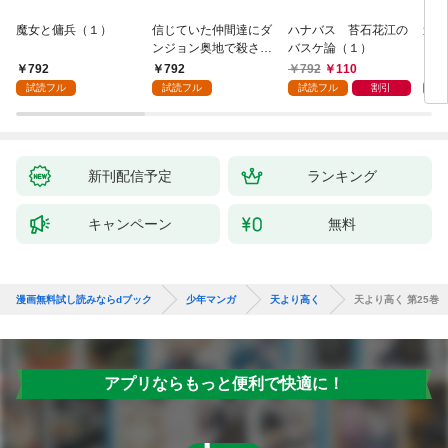
魔女と傭兵（１）
信じていた仲間達にダ
ハナバス 苔石花江の
追放
ンジョン奥地で殺され
バスケ論（１）
『自
かけたがギフト『無限
領地
792
792
792
110
7
ガチャ』でレベル９９
強の
試読フル
試読フル
試読フル
割引
試
９９の仲間達を手に入
～最
れて元パーティーメン
で始
バーと世界に復讐＆
拓ス
『ざまぁ！』します！
（１
（１）
新刊配信予定
ランキング
キャンペーン
無料
漫画無料試し読みならdブック
少年マンガ
天より高く
天より高く 第25巻
アプリならもっと便利で快適に！