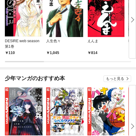
DESIRE web season
人生色々
えんま
呪傀
第1巻
110
1,045
814
2
少年マンガのおすすめ本
もっと見る