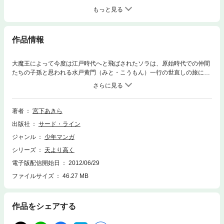
もっと見る
作品情報
大魔王によって今度は江戸時代へと飛ばされたソラは、原始時代での仲間
たちの子孫と思われる水戸黄門（みと・こうもん）一行の世直しの旅に同
行する。そこでご禁制のアヘンを扱う秋月藩に潜入した黄門とソラは、城
の抜け穴を通ってアヘンの精製に酷使される幼い孤児たちを発見する。正
義感の強いソラは思わず敵陣に飛び出してしまい、敵の忍者・風魔小太郎
（ふうま・こたろう）に鎖で拘束されて、大ピンチに……！
著者
宮下あきら
出版社
サード・ライン
ジャンル
少年マンガ
シリーズ
天より高く
電子版配信開始日
2012/06/29
ファイルサイズ
46.27 MB
作品をシェアする