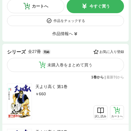
カートへ
今すぐ買う
作品をチェックする
作品情報へ
全27冊
シリーズ
お気に入り登録
完結
未購入巻をまとめて買う
1巻から
|
最新刊から
天より高く 第1巻
660
試し読み
カートへ