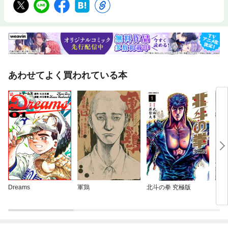
あわせてよく買われている本
Dreams
軍鶏
北斗の拳 究極版
１日