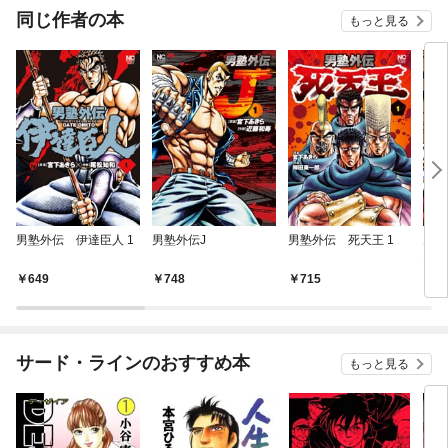
同じ作者の本
もっと見る
男塾外伝 伊達臣人 1
男塾外伝J
男塾外伝 死天王 1
男塾
1
649
748
715
6
サード・ラインのおすすめ本
もっと見る