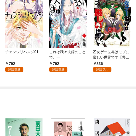
チェンジリベンジ01
これは我々夫婦のこと
乙女ゲー世界はモブに
で、一
厳しい世界です【共和
国編】 ０１
792
792
836
試読増量
試読増量
試読フル