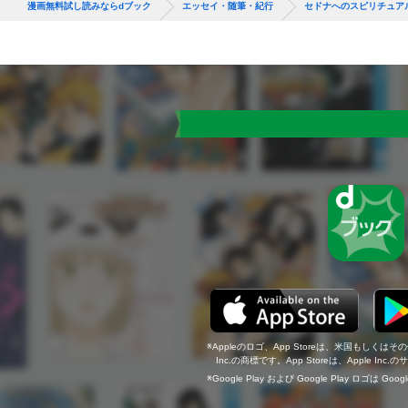
漫画無料試し読みならdブック
エッセイ・随筆・紀行
セドナへのスピリチュア
Appleのロゴ、App Storeは、米国もしくはそ
Inc.の商標です。App Storeは、Apple In
Google Play および Google Play ロゴは Go