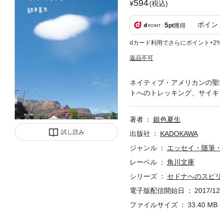
594
(税込)
ポイン
5
pt
獲得
dカード利用でさらにポイント+2
返品不可
ネイティブ・アメリカンの聖
トへのトレッキング、サイキ
著者
銀色夏生
試し読み
出版社
KADOKAWA
ジャンル
エッセイ・随筆
レーベル
角川文庫
シリーズ
セドナへのスピ
電子版配信開始日
2017/12
ファイルサイズ
33.40 MB