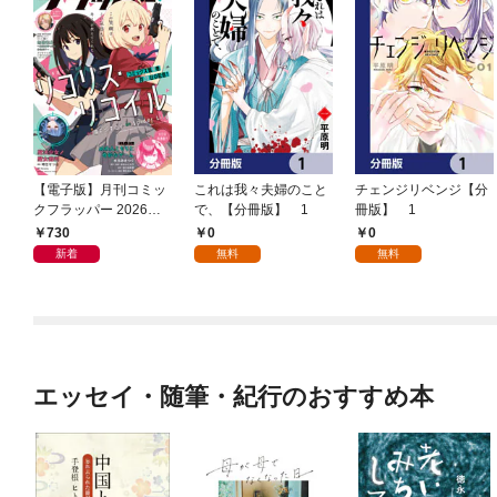
【電子版】月刊コミッ
これは我々夫婦のこと
チェンジリベンジ【分
クフラッパー 2026年9
で、【分冊版】 1
冊版】 1
月号
730
0
0
新着
無料
無料
エッセイ・随筆・紀行のおすすめ本