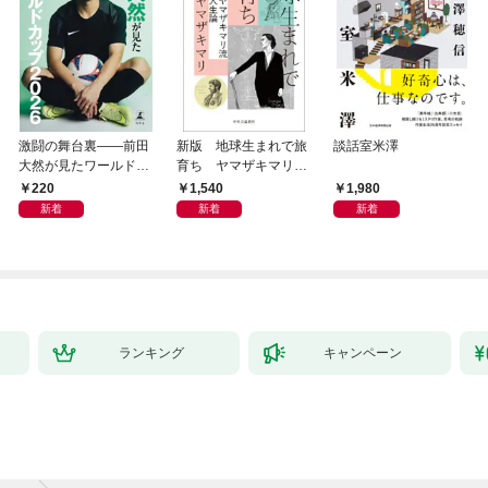
激闘の舞台裏――前田
新版 地球生まれで旅
談話室米澤
大然が見たワールドカ
育ち ヤマザキマリ流
ップ2026
人生論
220
1,540
1,980
新着
新着
新着
ランキング
キャンペーン