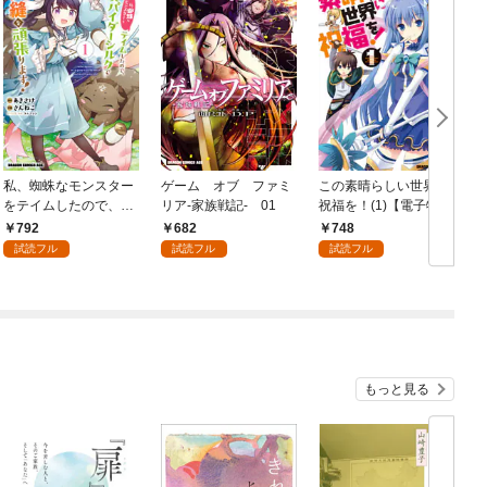
私、蜘蛛なモンスター
ゲーム オブ ファミ
この素晴らしい世界に
をテイムしたので、ス
リア-家族戦記- 01
祝福を！(1)【電子特別
パイダーシルクで裁縫
版】
792
682
748
を頑張ります！ 1
試読フル
試読フル
試読フル
もっと見る