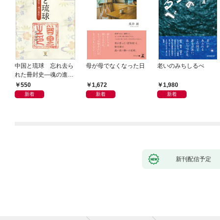
中国と琉球 忘れ去ら
母が母でなくなった日
老いのみちしるべ
れた冊封史―魂の進化
―
550
1,672
1,980
新着
新着
新着
新刊配信予定