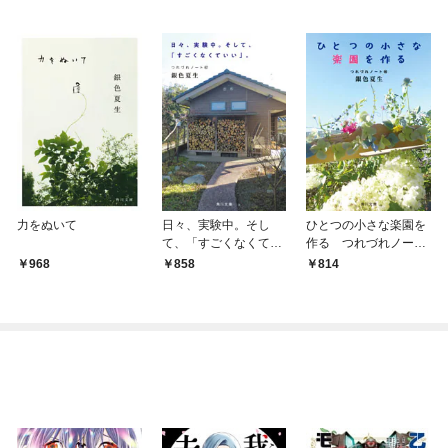
力をぬいて
日々、実験中。そし
ひとつの小さな楽園を
て、「すごくなくてい
作る つれづれノート
い」。 つれづれノー
(46)
968
858
814
ト(47)