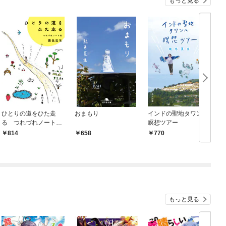
もっと見る
ひとりの道をひた走
おまもり
インドの聖地タワンへ
る つれづれノート
瞑想ツアー
（45）
（
814
658
770
もっと見る