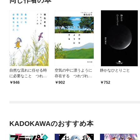
同じ作者の本
自然な流れに任せる時
空気の中に漂うように
静かなひとりごと
に必要なこと つれづ
存在する つれづれノ
れノート(49)
ート(48)
946
902
752
KADOKAWAのおすすめ本