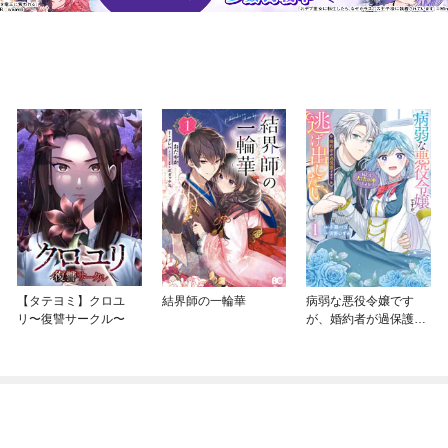
【タテヨミ】クロユ
結界師の一輪華
病弱な悪役令嬢です
リ〜復讐サークル〜
が、婚約者が過保護す
ぎて逃げ出したい(私た
ち犬猿の仲でしたよ
ね！？)