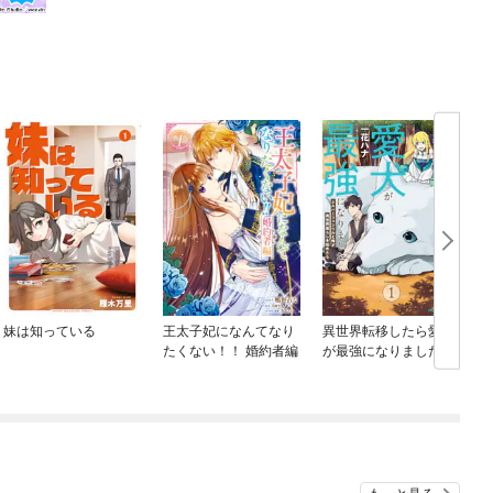
妹は知っている
王太子妃になんてなり
異世界転移したら愛犬
たくない！！ 婚約者編
が最強になりました ～
シルバーフェンリルと
俺が異世界暮らしを始
めたら～ THE COMIC