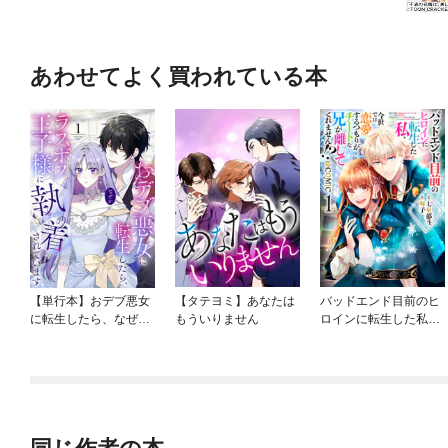
あわせてよく買われている本
【単行本】おデブ悪女
【タテヨミ】あなたは
バッドエンド目前のヒ
に転生したら、なぜか
もういりません
ロインに転生した私、
ラスボス王子様に執着
今世では恋愛するつも
されています
りがチートな兄が離し
てくれません！？@C
OMIC