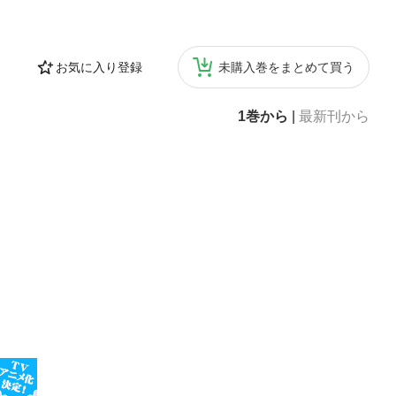
お気に入り登録
未購入巻をまとめて買う
1巻から
|
最新刊から