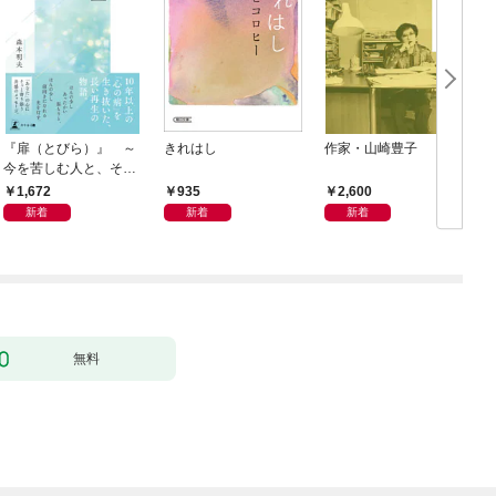
『扉（とびら）』 ～
きれはし
作家・山崎豊子
今を苦しむ人と、その
ご家族、そして「あな
1,672
935
2,600
た」へ～
新着
新着
新着
無料