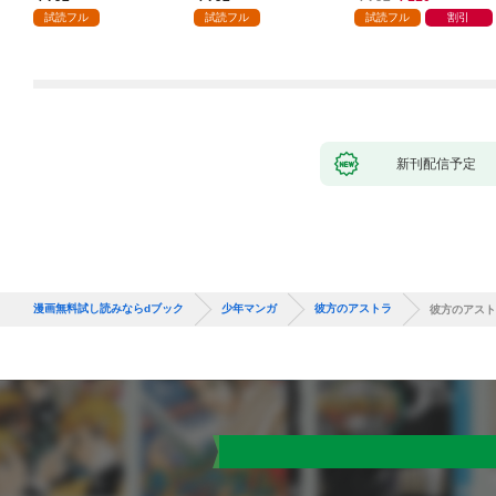
ガチャ』でレベル９９
試読フル
試読フル
試読フル
割引
９９の仲間達を手に入
れて元パーティーメン
バーと世界に復讐＆
『ざまぁ！』します！
（１）
新刊配信予定
漫画無料試し読みならdブック
少年マンガ
彼方のアストラ
彼方のアスト