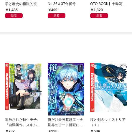
学と歴史の複眼的視点
No.36＆37合併号
OTO BOOK】十味写真
から
集「続・『ぽみ』！？
1,485
400
1,320
どこでもトレイン・ベ
新着
新着
新着
トナム篇」
追放された転生王子、
俺だけ最強超越者～全
杖と剣のウィストリア
『自動製作』スキルで
世界のチート師匠に認
（１）
領地を爆速で開拓し最
められた～【単行本】
792
990
594