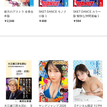
彼方のアストラ 全巻合
SKET DANCE モノク
SKET DANCE カラー
本版
ロ版 1
版 愉快な仲間達編 1
2,546
408
594
大江健三郎を読む 文
ヤングジャンプ 2026
【デジタル限定 YJ PH