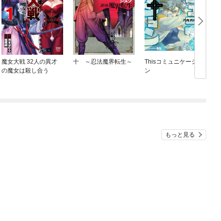
魔女大戦 32人の異才
十 ～忍法魔界転生～
Thisコミュニケーショ
の魔女は殺し合う
ン
もっと見る