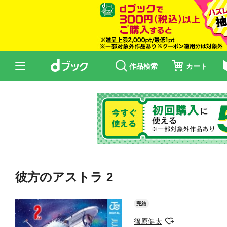
作品検索
カート
彼方のアストラ 2
完結
篠原健太