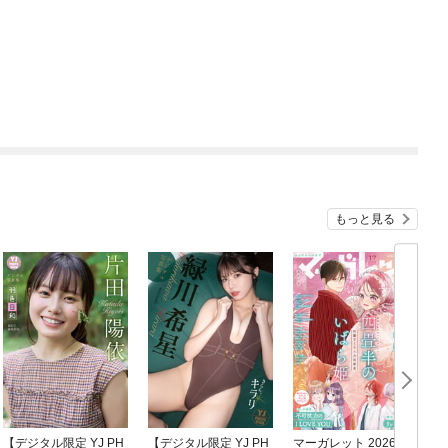
もっと見る
【デジタル限定 YJ PH
【デジタル限定 YJ PH
マーガレット 2026年1
グ