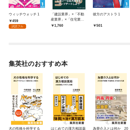
ウィッチウォッチ 1
「建設業界」×「不動
彼方のアストラ 1
産業界」×「住宅業
459
界」 Innovate for Rede
1,760
501
試読フル
sign――～産業構造を
変革し、次世代型ビジ
ネスの実現を～
集英社のおすすめ本
犬の性格を科学する
はじめての漢方相談薬
為替介入とは何か 20