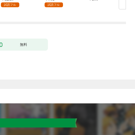
付】（１）
試読フル
試読フル
無料