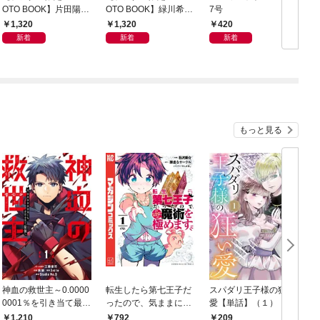
OTO BOOK】片田陽依
OTO BOOK】緑川希星
7号
6
写真集「羽色日和」
写真集「きらら、キラ
1,320
1,320
420
リ」
新着
新着
新着
もっと見る
神血の救世主～0.0000
転生したら第七王子だ
スパダリ王子様の狂い
0001％を引き当て最強
ったので、気ままに魔
愛【単話】（１）
へ～【電子書籍特典
術を極めます（１）
1,210
792
209