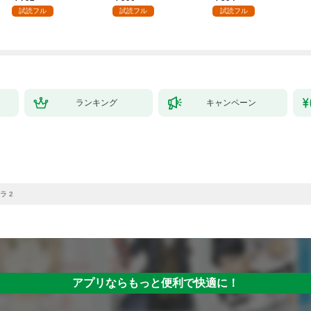
強の村を作ってしまう
（１）
試読フル
試読フル
試読フル
～最強クラフトスキル
で始める、楽々領地開
拓スローライフ～
（１）
ランキング
キャンペーン
ラ 2
アプリならもっと便利で快適に！