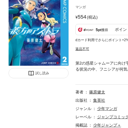
マンガ
554
(税込)
ポイン
5
pt
獲得
dカード利用でさらにポイント+2
返品不可
第2の惑星シャムーアに向け
る状況の中、フニシアが何気
試し読み
われ…!?
著者
篠原健太
出版社
集英社
ジャンル
少年マンガ
レーベル
ジャンプコミックス
掲載誌
少年ジャンプ＋