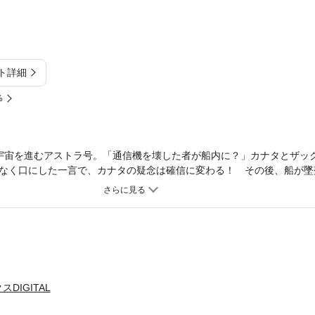
ト詳細
%
宇宙を進むアストラ号。「通信機を壊した者が船内に？」カナタとザッ
なく口にした一言で、カナタの疑念は確信に変わる！ その後、船が墜
DIGITAL