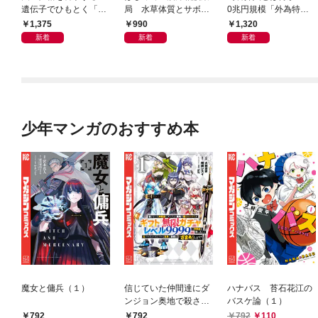
遺伝子でひもとく「最
局 水草体質とサボテ
0兆円規模「外為特
良の友」の進化
ン体質
会」が生まれた謎
1,375
990
1,320
新着
新着
新着
少年マンガのおすすめ本
魔女と傭兵（１）
信じていた仲間達にダ
ハナバス 苔石花江の
ンジョン奥地で殺され
バスケ論（１）
かけたがギフト『無限
792
792
792
110