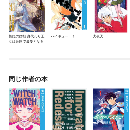
贄姫の婚姻 身代わり王
ハイキュー！！
犬夜叉
女は帝国で最愛となる
同じ作者の本