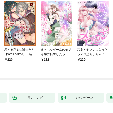
恋する秘文の戦士たち
えっちなゲームのモブ
悪友とセフレになった
【forcs edited】 1話
令嬢に転生したら、絶
らメロ堕ちしちゃいそ
倫騎士隊長様からトン
う(1)
220
132
220
デモ溺愛されてま
す！？１
ランキング
キャンペーン