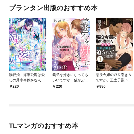
プランタン出版のおすすめ本
溺愛婚 海軍公爵は愛
義弟を好きになっても
悪役令嬢の取り巻きＡ
しの薄幸令嬢をなんと
いいですか 猫かぶり
ですが、王太子殿下に
しても妻にしたい１
の甘い罠１
迫られています。①
220
220
880
TLマンガのおすすめ本