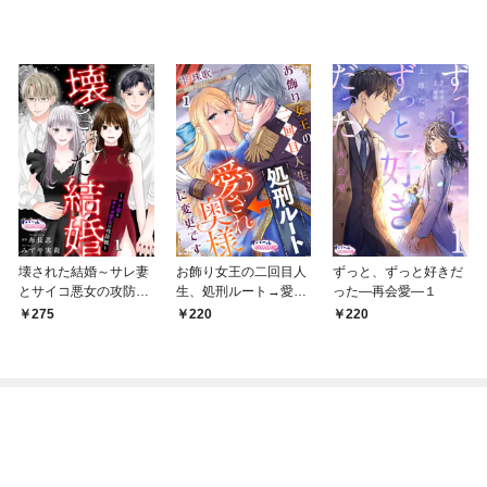
壊された結婚～サレ妻
お飾り女王の二回目人
ずっと、ずっと好きだ
とサイコ悪女の攻防戦
生、処刑ルート→愛さ
った―再会愛―１
～１
れ奥様に変更です。１
275
220
220