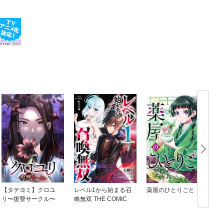
【タテヨミ】クロユ
レベル1から始まる召
薬屋のひとりごと
リ〜復讐サークル〜
喚無双 THE COMIC