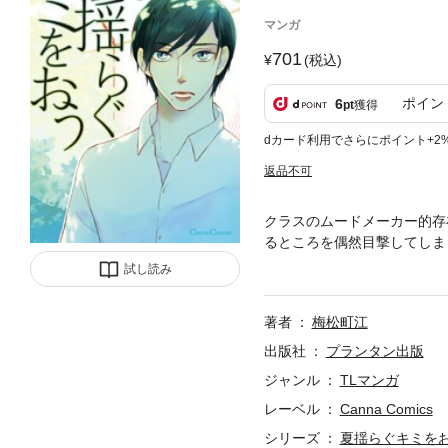
マンガ
701
(税込)
ポイン
6
pt
獲得
dカード利用でさらにポイント+2
返品不可
クラスのムードメーカー的存
るところを偶然目撃してしま
だしてしまい――。
試し読み
著者
梅松町江
出版社
プランタン出版
ジャンル
TLマンガ
レーベル
Canna Comics
シリーズ
夏揺らぐキミを