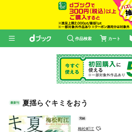
作品検索
カート
夏揺らぐキミをおう
最新刊
完結
梅松町江