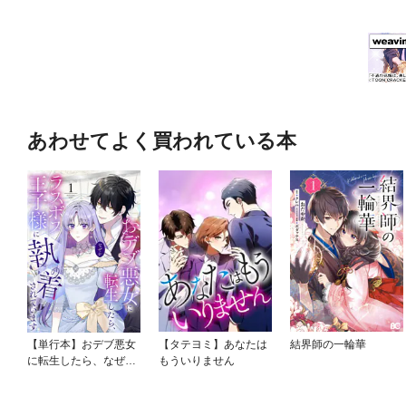
あわせてよく買われている本
【単行本】おデブ悪女
【タテヨミ】あなたは
結界師の一輪華
に転生したら、なぜか
もういりません
ラスボス王子様に執着
されています