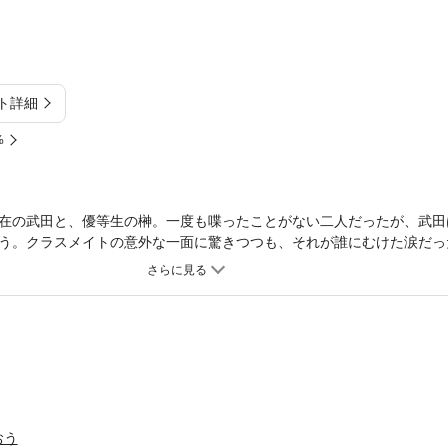
ト詳細
%
在の武田と、優等生の榊。一度も喋ったことがない二人だったが、武田
う。クラスメイトの意外な一面に驚きつつも、それが誰にむけた涙だっ
おう