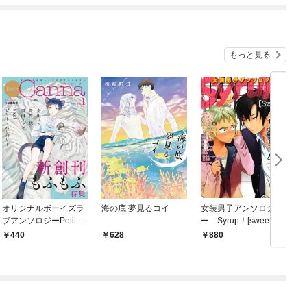
もっと見る
オリジナルボーイズラ
海の底 夢見るコイ
女装男子アンソロジ
ブアンソロジーPetit C
ー Syrup！[sweet]
anna Vol.1
440
628
880