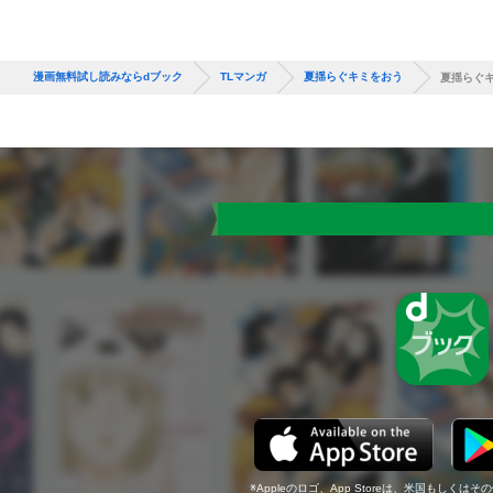
漫画無料試し読みならdブック
TLマンガ
夏揺らぐキミをおう
夏揺らぐ
Appleのロゴ、App Storeは、米国もしくはそ