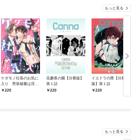
もっと見る
ケダモノ社長のお気に
花麝香の園【分冊版】
イエドラの匣【分冊
入り 男装秘書は淫ら
第１話
版】第１話
に身体を暴かれる１
220
220
220
もっと見る