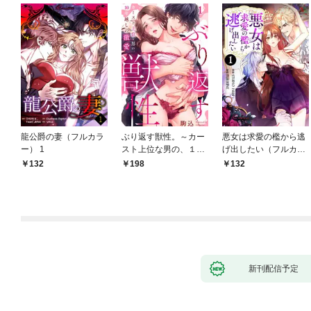
龍公爵の妻（フルカラ
ぶり返す獣性。～カー
悪女は求愛の檻から逃
ー） 1
スト上位な男の、１０
げ出したい（フルカラ
年越しの激愛１
ー） 1
132
198
132
新刊配信予定