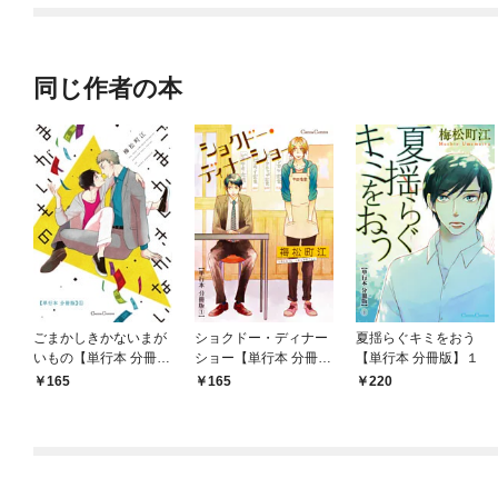
同じ作者の本
ごまかしきかないまが
ショクドー・ディナー
夏揺らぐキミをおう
いもの【単行本 分冊
ショー【単行本 分冊
【単行本 分冊版】１
版】１
版】１
165
165
220