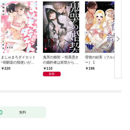
ましゅまろダイエット
鬼哭の婚契 ～怪異憑き
背徳の結実（フルカラ
~幼馴染の指使いがエ
の婚約者は前世からの
ー） 1
ッチすぎる！~(1)
執愛で私を蝕む～
110
220
198
（1）
新着
ま
無料