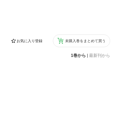
お気に入り登録
未購入巻をまとめて買う
1巻から
|
最新刊から