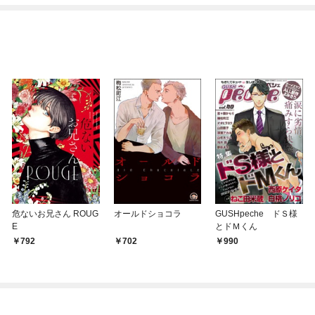
てくれません！？@C
めたら～ THE COMIC
OMIC
危ないお兄さん ROUG
オールドショコラ
GUSHpeche ドＳ様
E
とドＭくん
792
702
990