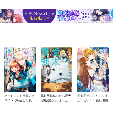
バッドエンド目前のヒ
異世界転移したら愛犬
王太子妃になんてなり
ロインに転生した私、
が最強になりました ～
たくない！！ 婚約者編
今世では恋愛するつも
シルバーフェンリルと
りがチートな兄が離し
俺が異世界暮らしを始