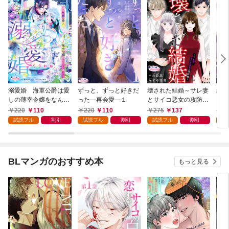
溺愛婚 海軍公爵は愛
ずっと、ずっと好きだ
壊された結婚～サレ妻
義弟
しの薄幸令嬢をなんと
った―再会愛―１
とサイコ悪女の攻防戦
いい
しても妻にしたい１
～１
の甘
220
110
220
110
275
137
2
試読フル
割引
試読フル
割引
試読フル
割引
試
BLマンガのおすすめ本
もっと見る