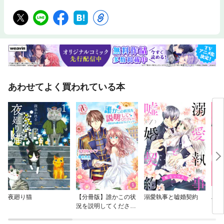
あわせてよく買われている本
夜廻り猫
【分冊版】誰かこの状
溺愛執事と嘘婚契約
ハコ
況を説明してくださ
い！ ～契約から始まる
ウェディング～