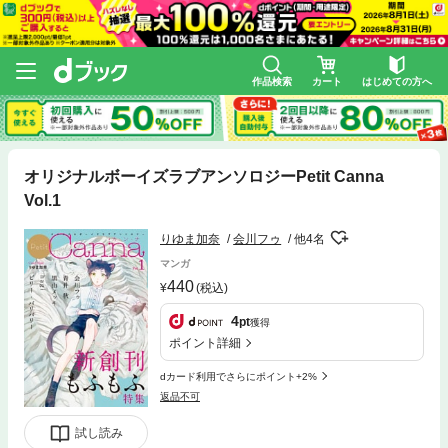
作品検索
カート
はじめての方へ
オリジナルボーイズラブアンソロジーPetit Canna
Vol.1
りゆま加奈
会川フゥ
他4名
マンガ
440
(税込)
4
pt
獲得
ポイント詳細
dカード利用でさらにポイント+2%
返品不可
試し読み