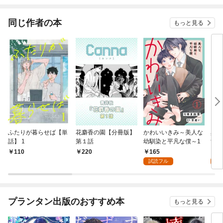
同じ作者の本
もっと見る
ふたりが暮らせば【単
花麝香の園【分冊版】
かわいいきみ～美人な
異世
話】 1
第１話
幼馴染と平凡な僕～1
すが
き込
165
1
110
220
版: 
試読フル
試
プランタン出版のおすすめ本
もっと見る