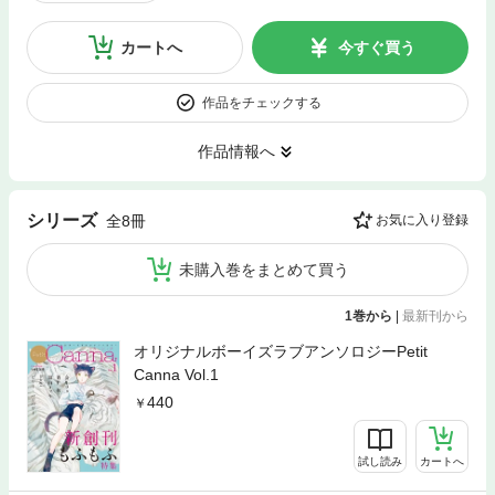
カートへ
今すぐ買う
作品をチェックする
作品情報へ
シリーズ
全8冊
お気に入り登録
未購入巻をまとめて買う
1巻から
|
最新刊から
オリジナルボーイズラブアンソロジーPetit
Canna Vol.1
440
試し読み
カートへ