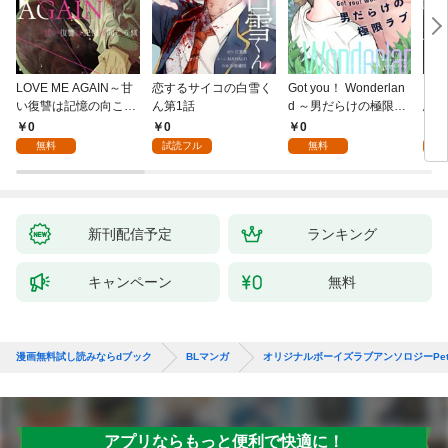
LOVE ME AGAIN～甘
恋するサイコの白雪く
Got you！ Wonderlan
ビバ
い復讐は記憶の向こう
ん第1話
d ～男だらけの極限ラ
鳥は
側～(1)
ブ～(1)
【全
0
0
0
0
無料
試読フル
無料
新刊配信予定
ランキング
キャンペーン
無料
漫画無料試し読みならdブック
BLマンガ
オリジナルボーイズラブアンソロジーPetit
アプリならもっと便利で快適に！