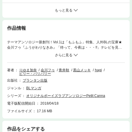
もっと見る
作品情報
テーマアンソロジー新創刊！Vol.1は「もふもふ」特集、人外BLの宝庫★
会川フゥ『ふうがわりなきみ』「待って、今夜は・・・!!」テレビを見な
がらイチャイチャ・・・。盛り上がってきたその時、きみが暑いからと窓
を開けようとして・・・・・・??／青井 秋『better than words』 その気
持ちは伝わるから。ケガをしていた小さな小さな君をこの家に連れてきて
しばらく。未だ彼らの言葉は理解できないが――。／黒山メッキ『フィー
著者
りゆま加奈
会川フゥ
青井秋
黒山メッキ
hagi
ビリー・バリバリー
リャのくま』 笑わない美少年に愛を捧げるのは、屈強で孤独な男。「ど
うしたら本当に喜んでくれるんだ――」／hagi『ガラマの卵』 ――お前
出版社
プランタン出版
と番になりたかった。番が決まった状態で生まれてくる鳥『ガラマ』。普
ジャンル
BLマンガ
通の鳥の俺は、どうしたってお前と生きることは叶わない。／ビリー・バ
リバリー『WOLF PACK』 「誓うのは群れの契りだ」花嫁のいない婚儀
シリーズ
オリジナルボーイズラブアンソロジーPetit Canna
を執り行うのは、神を尊び同胞を愛する狼たち。盟約から始まった契りは
電子版配信開始日
2018/04/18
やがて永遠に――。Cover Illust.りゆま加奈
ファイルサイズ
17.16 MB
作品をシェアする