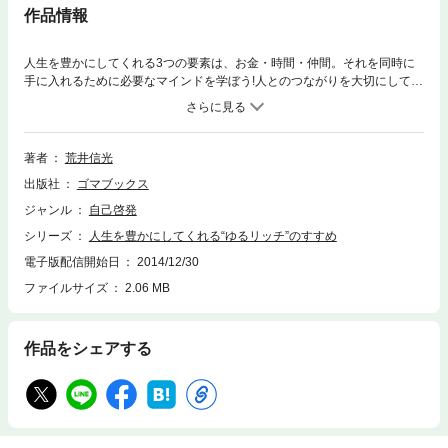
作品情報
人生を豊かにしてくれる3つの要素は、お金・時間・仲間。それを同時に
手に入れるために必要なマインドを学ぼう!人とのつながりを大切にして、
仲間を増やしながらみんなで一緒に成功していく。必死さや気負いなんて
必要なし。面白いことを楽しみながらやればいいんです!“雇われる”という
生活に疑問を感じている方起業したいけれど、一人でできるのか…と不安
を抱いている方仕事第一の生活なのに成果がついてこない…とお悩みの方
著者
荒井信光
必読です!
出版社
ゴマブックス
ジャンル
自己啓発
シリーズ
人生を豊かにしてくれる“ゆるリッチ”のすすめ
電子版配信開始日
2014/12/30
ファイルサイズ
2.06 MB
作品をシェアする