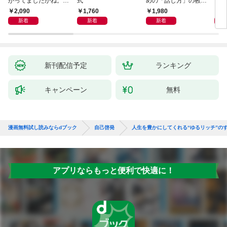
がってましたかね。
式
めの「話し方」の教
るた
獅子座、Ａ型、丙午は
室 Ｏｒａｃｙ（オラ
2,090
1,760
1,980
2,
めぐる
シー）
新着
新着
新着
新刊配信予定
ランキング
キャンペーン
無料
漫画無料試し読みならdブック
自己啓発
人生を豊かにしてくれる“ゆるリッチ”の
アプリならもっと便利で快適に！