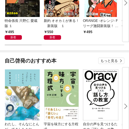
特命係長 只野仁 愛蔵
新約 オオカミが来る！
ORANGE -オレンジ- F
GE
版 １
新装版 １
リーグ激闘新装版！ 第
OF
１巻
495
550
495
4
新着
新着
自己啓発のおすすめ本
もっと見る
わたし、そんなにとん
宇宙を味方にする方程
自分の声を見つけるた
基地