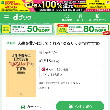
作品検索
カート
はじめての方へ
人生を豊かにしてくれる“ゆるリッチ”のすすめ
最新刊
荒井信光
1,518
(税込)
13
pt
獲得
ポイント詳細
dカード利用でさらにポイント+2%
返品不可
カートへ
今すぐ買う