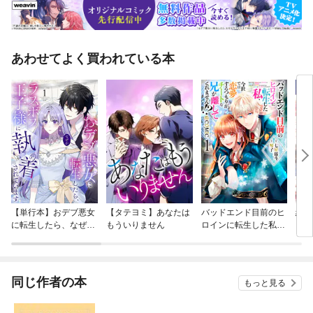
あわせてよく買われている本
【単行本】おデブ悪女
【タテヨミ】あなたは
バッドエンド目前のヒ
結界
に転生したら、なぜか
もういりません
ロインに転生した私、
ラスボス王子様に執着
今世では恋愛するつも
されています
りがチートな兄が離し
てくれません！？@C
OMIC
同じ作者の本
もっと見る