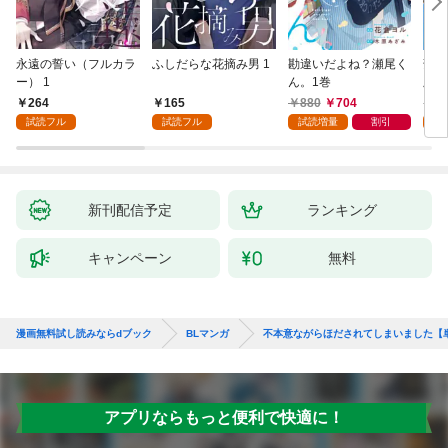
永遠の誓い（フルカラ
ふしだらな花摘み男 1
勘違いだよね？瀬尾く
薄明
ー） 1
ん。1巻
版】
264
165
880
704
8
試読フル
試読フル
試読増量
割引
試
新刊配信予定
ランキング
キャンペーン
無料
漫画無料試し読みならdブック
BLマンガ
不本意ながらほだされてしまいました【
アプリならもっと便利で快適に！