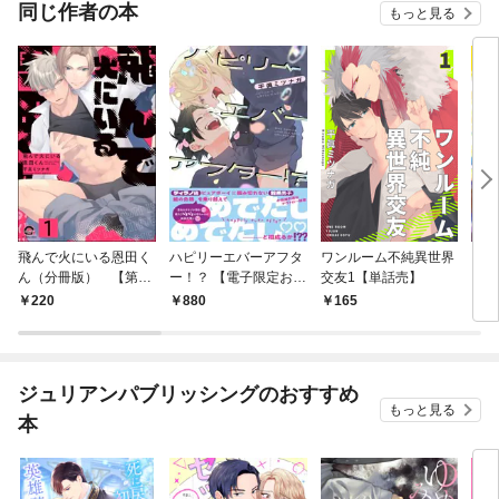
OMI
同じ作者の本
もっと見る
飛んで火にいる恩田く
ハピリーエバーアフタ
ワンルーム不純異世界
ｉｎ
ん（分冊版） 【第1
ー！？ 【電子限定おま
交友1【単話売】
ｔ【
話】
け付き】
220
880
165
1
ジュリアンパブリッシングのおすすめ
もっと見る
本