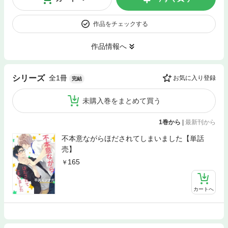
作品をチェックする
作品情報へ
全1冊
シリーズ
お気に入り登録
完結
未購入巻をまとめて買う
1巻から
|
最新刊から
不本意ながらほだされてしまいました【単話
売】
165
カートへ