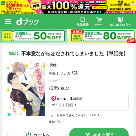
作品検索
カート
はじめての方へ
不本意ながらほだされてしまいました【単話売】
最新刊
完結
平眞ミツナガ
マンガ
165
(税込)
1
pt
獲得
ポイント詳細
dカード利用でさらにポイント+2%
返品不可
カートへ
今すぐ買う