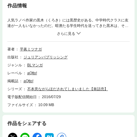
作品情報
人気ラノベ作家の黒木（くろき）には黒歴史がある。中学時代クラスに友
達が一人もいなかったのだ。暗澹たる学生時代を送ってきた黒木は、それ
以来人と関わることを避けてきた。そんな黒木の前に、自称ファンの草尾
（くさお）が現れ、黒木の過去をかき乱していく。屈託ない草尾と過去を
こじらせた黒木。二人の友情は成立するのか！？ピュア男子と根暗男子の
めぐり逢いラブ
著者
平眞ミツナガ
出版社
ジュリアンパブリッシング
ジャンル
BLマンガ
レーベル
aQtto!
掲載誌
aQtto!
シリーズ
不本意ながらほだされてしまいました【単話売】
電子版配信開始日
2016/07/29
ファイルサイズ
10.09 MB
作品をシェアする