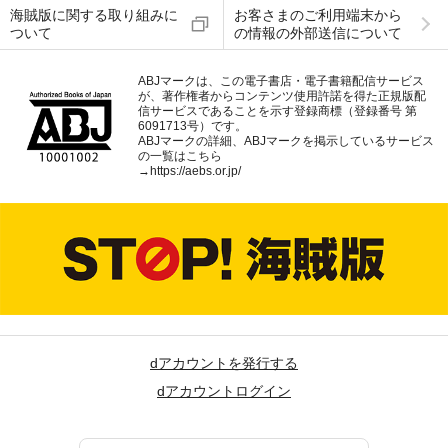
海賊版に関する取り組みに
お客さまのご利用端末から
ついて
の情報の外部送信について
ABJマークは、この電子書店・電子書籍配信サービス
が、著作権者からコンテンツ使用許諾を得た正規版配
信サービスであることを示す登録商標（登録番号 第
6091713号）です。
ABJマークの詳細、ABJマークを掲示しているサービス
の一覧はこちら
→
https://aebs.or.jp/
dアカウントを発行する
dアカウントログイン