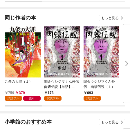
同じ作者の本
もっと見る
九条の大罪（１）
闇金ウシジマくん外伝
闇金ウシジマくん外
闇金
肉蝮伝説【単話】
伝 肉蝮伝説（１）
浪花
（１）
くん
759
379
173
693
7
試読フル
割引
試読フル
試読フル
試
小学館のおすすめ本
もっと見る