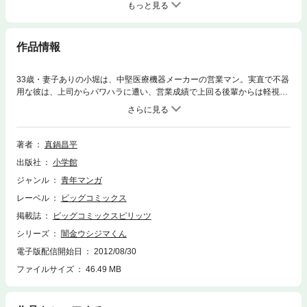
もっと見る
作品情報
33歳・妻子ありの小堀は、中堅医療機器メーカーの営業マン。実直で不器
用な彼は、上司からパワハラに遭い、営業成績で上回る後輩からは軽視さ
れる日々。連日の残業と帰って寝るだけの日々に疲れ果てていたが、子供
の笑顔を支えになんとか頑張っていた。一方、そんな小堀が唯一本音を言
い合える同期・板橋には、丑嶋からの借金があり…
著者
真鍋昌平
出版社
小学館
ジャンル
青年マンガ
レーベル
ビッグコミックス
掲載誌
ビッグコミックスピリッツ
シリーズ
闇金ウシジマくん
電子版配信開始日
2012/08/30
ファイルサイズ
46.49 MB