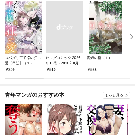
スパダリ王子様の狂い
ビッグコミック 2026
真綿の檻（１）
こん
愛【単話】（１）
年16号（2026年8月7
（１
日発売）
209
￥510
528
5
青年マンガのおすすめ本
もっと見る