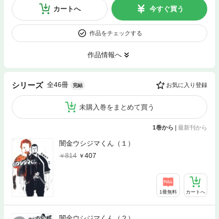
カートへ
今すぐ買う
作品をチェックする
作品情報へ
全46冊
シリーズ
お気に入り登録
完結
未購入巻をまとめて買う
1巻から
|
最新刊から
闇金ウシジマくん（１）
814
407
1冊無料
カートへ
闇金ウシジマくん（２）