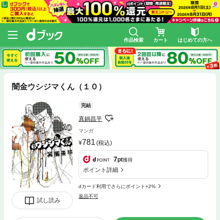
作品検索
カート
はじめての方へ
闇金ウシジマくん（１０）
完結
真鍋昌平
マンガ
781
(税込)
7
pt
獲得
ポイント詳細
dカード利用でさらにポイント+2%
返品不可
試し読み