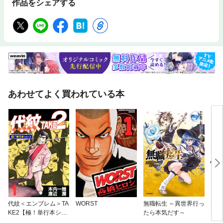
作品をシェアする
あわせてよく買われている本
代紋＜エンブレム＞TA
WORST
無職転生 ～異世界行っ
ホリ
KE2【極！単行本シリ
たら本気だす～
ーズ】