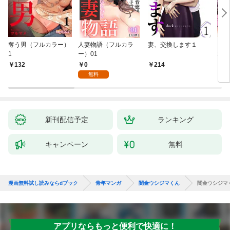
奪う男（フルカラー）
人妻物語（フルカラ
妻、交換します１
ごめ
1
ー）01
ない
0
132
214
1
無料
新刊配信予定
ランキング
キャンペーン
無料
漫画無料試し読みならdブック
青年マンガ
闇金ウシジマくん
闇金ウシジマ
アプリならもっと便利で快適に！