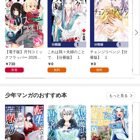
【電子版】月刊コミッ
これは我々夫婦のこと
チェンジリベンジ【分
チェ
クフラッパー 2026年9
で、【分冊版】 1
冊版】 1
月号
730
0
0
7
新着
無料
無料
試
少年マンガのおすすめ本
もっと見る