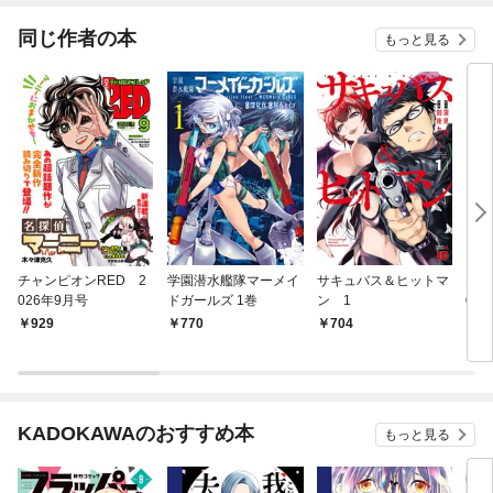
同じ作者の本
もっと見る
チャンピオンRED 2
学園潜水艦隊マーメイ
サキュバス＆ヒットマ
月刊
026年9月号
ドガールズ 1巻
ン 1
024 
929
770
704
7
KADOKAWAのおすすめ本
もっと見る