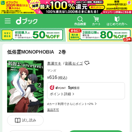
作品検索
カート
はじめての方へ
低俗霊MONOPHOBIA 2巻
奥瀬サキ
刻夜セイゴ
マンガ
616
(税込)
5
pt
獲得
ポイント詳細
dカード利用でさらにポイント+2%
返品不可
試し読み