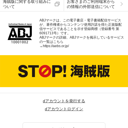
海賊版に関する取り組みに
お客さまのご利用端末から
ついて
の情報の外部送信について
ABJマークは、この電子書店・電子書籍配信サービス
が、著作権者からコンテンツ使用許諾を得た正規版配
信サービスであることを示す登録商標（登録番号 第
6091713号）です。
ABJマークの詳細、ABJマークを掲示しているサービス
の一覧はこちら
→
https://aebs.or.jp/
dアカウントを発行する
dアカウントログイン