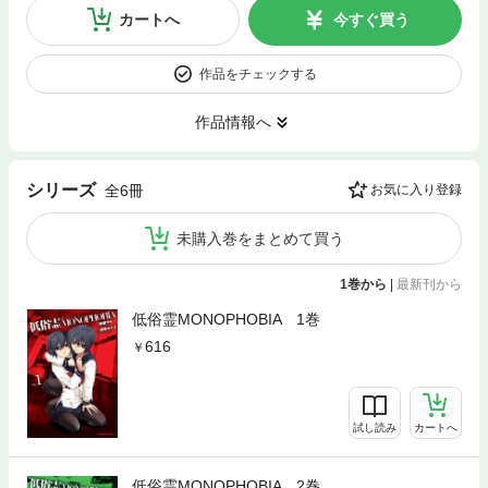
カートへ
今すぐ買う
作品をチェックする
作品情報へ
シリーズ
全6冊
お気に入り登録
未購入巻をまとめて買う
1巻から
|
最新刊から
低俗霊MONOPHOBIA 1巻
616
試し読み
カートへ
低俗霊MONOPHOBIA 2巻