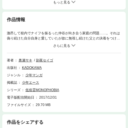
もっと見る
作品情報
激昂して校内でナイフを振るった仲谷が向き合う家庭の問題……。それは
偽り続けた自分自身と愛していたが故に無視し続けた父との決着をつける
こと。表面上は裕福で幸福な家庭の目を背けていた実態が悪霊を産む!!
著者
奥瀬サキ
刻夜セイゴ
出版社
KADOKAWA
ジャンル
少年マンガ
掲載誌
少年エース
シリーズ
低俗霊MONOPHOBIA
電子版配信開始日
2017/12/31
ファイルサイズ
29.70 MB
作品をシェアする