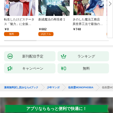
転生したけどステータ
創成魔法の再現者 1
きのした魔法工務店
王位
ス「魅力」に全振
異世界工法で最強の家
兆候
り！？(1)
づくりを（コミック）
入れ
0
682
0
748
１
る。
無料
試読フル
新刊配信予定
ランキング
キャンペーン
無料
漫画無料試し読みならdブック
少年マンガ
低俗霊MONOPHOBIA
低俗霊MO
アプリならもっと便利で快適に！