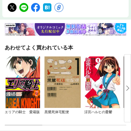
あわせてよく買われている本
エリアの騎士 愛蔵版
黒鷺死体宅配便
涼宮ハルヒの憂鬱
多重