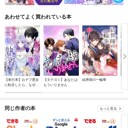
あわせてよく買われている本
【単行本】おデブ悪女
【タテヨミ】あなたは
結界師の一輪華
バッ
に転生したら、なぜか
もういりません
ロイ
ラスボス王子様に執着
今世
されています
りが
てく
OMI
同じ作者の本
もっと見る