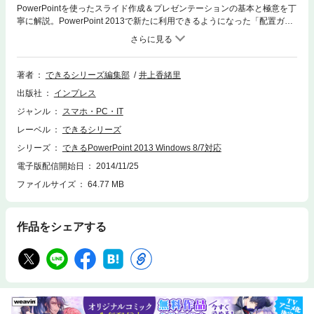
PowerPointを使ったスライド作成＆プレゼンテーションの基本と極意を丁
寧に解説。PowerPoint 2013で新たに利用できるようになった「配置ガイ
ド」「スポイト」「タッチモード」「SkyDriveでの共有」などの便利な機
能もすぐに使いこなせる！ 特に、プレゼンテーションの実行中に画面の表
示を拡大したり、次のスライドやメモを確認したりできる「発表者ツー
ル」について大きな画面と詳しい手順で紹介。内容と見栄えにこだわり抜
著者
できるシリーズ編集部
井上香緒里
いた本書のサンプルでレッスンを読み進めれば、初めてでも自信を持って
出版社
インプレス
プレゼンテーションができるようになる。
ジャンル
スマホ・PC・IT
レーベル
できるシリーズ
シリーズ
できるPowerPoint 2013 Windows 8/7対応
電子版配信開始日
2014/11/25
ファイルサイズ
64.77 MB
作品をシェアする