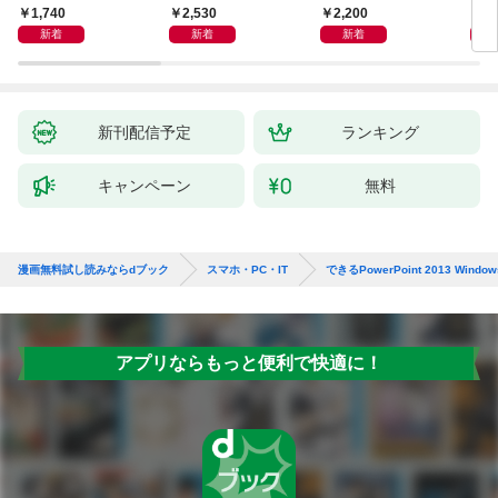
／Pro対応
決定版 改訂2版 CLIP S
abo
1,740
2,530
2,200
2,
TUDIO PAINT PRO/E
LM
新着
新着
新着
X/iPad対応
チュ
新刊配信予定
ランキング
キャンペーン
無料
漫画無料試し読みならdブック
スマホ・PC・IT
できるPowerPoint 2013 Window
アプリならもっと便利で快適に！