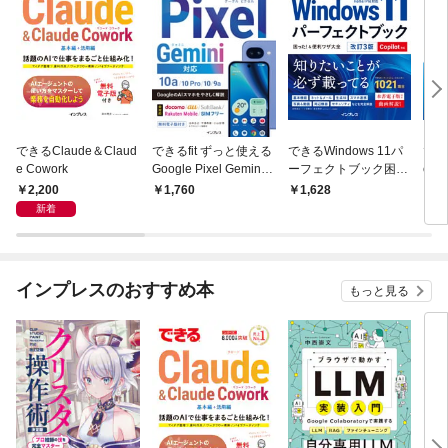
できるClaude＆Claud
できるfit ずっと使える
できるWindows 11パ
できる
e Cowork
Google Pixel Gemini
ーフェクトブック困っ
e f
対応 10a/10 Pro/10/9a
た！＆便利ワザ大全 改
Cop
2,200
1,760
1,628
2,
訂3版 Copilot対応
新着
インプレスのおすすめ本
もっと見る