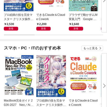
プロ絵師の技を完全マ
できるClaude＆Claud
ブラウザで動かすLLM
電子
スター クリスタ操作術
e Cowork
実装入門 Google Col
報告
決定版 改訂2版 CLIP S
aboratoryで実践するL
2,530
2,200
2,640
9
TUDIO PAINT PRO/E
LM・RAG・ファイン
新着
新着
新着
X/iPad対応
チューニング
スマホ・PC・ITのおすすめ本
もっと見る
MacBook完全ガイド 2
プロ絵師の技を完全マ
できるClaude＆Claud
ブラ
026-2027 Neo／Air
スター クリスタ操作術
e Cowork
実装入