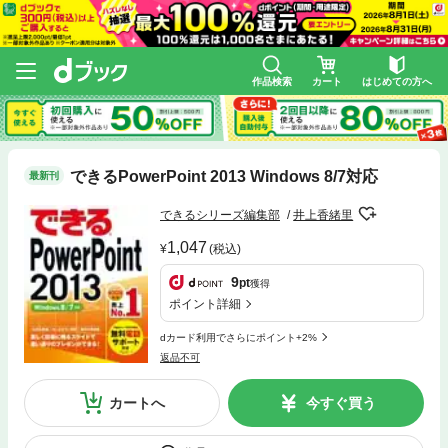
作品検索
カート
はじめての方へ
できるPowerPoint 2013 Windows 8/7対応
最新刊
できるシリーズ編集部
井上香緒里
1,047
(税込)
9
pt
獲得
ポイント詳細
dカード利用でさらにポイント+2%
返品不可
カートへ
今すぐ買う