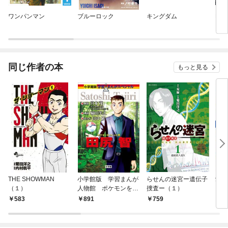
ワンパンマン
ブルーロック
キングダム
Dr.
同じ作者の本
もっと見る
THE SHOWMAN
小学館版 学習まんが
らせんの迷宮ー遺伝子
愛犬
（１）
人物館 ポケモンをつ
捜査ー（１）
スわ
くった男 田尻智
583
891
759
7