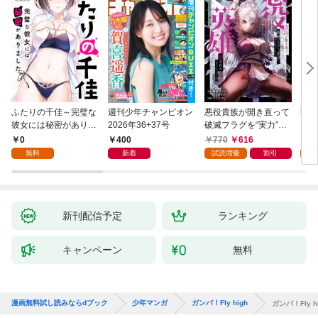
ふたりの千佳～完璧な
週刊少年チャンピオン
悪役貴族が開き直って
弱虫
彼女には秘密がありま
2026年36+37号
破滅フラグを“実力”で
IKE
した(1)
叩き折っていたら、い
0
400
770
616
6
つの間にかヒロイン達
無料
新着
試読増量
割引
試
から英雄視されるよう
になった件（コミッ
ク） 1巻
新刊配信予定
ランキング
キャンペーン
無料
漫画無料試し読みならdブック
少年マンガ
ガンバ！Fly high
ガンバ！Fly 