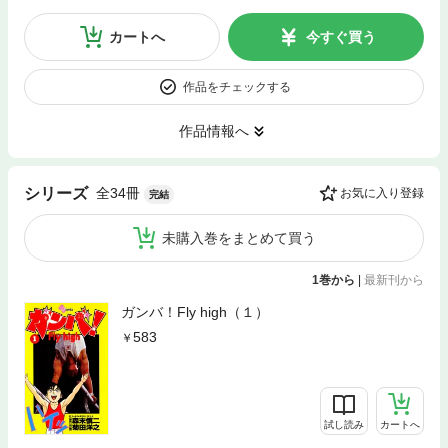
カートへ
今すぐ買う
作品をチェックする
作品情報へ
全34冊
シリーズ
お気に入り登録
完結
未購入巻をまとめて買う
1巻から
|
最新刊から
ガンバ！Fly high（１）
583
試し読み
カートへ