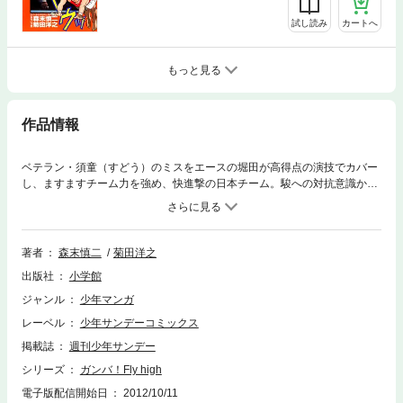
試し読み
カートへ
もっと見る
作品情報
ベテラン・須童（すどう）のミスをエースの堀田が高得点の演技でカバー
し、ますますチーム力を強め、快進撃の日本チーム。駿への対抗意識か
ら、ベラルーシのポイントゲッター・グレンコがたて続けに失敗してしま
う。
著者
森末慎二
菊田洋之
出版社
小学館
ジャンル
少年マンガ
レーベル
少年サンデーコミックス
掲載誌
週刊少年サンデー
シリーズ
ガンバ！Fly high
電子版配信開始日
2012/10/11