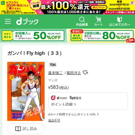
作品検索
カート
はじめての方へ
ガンバ！Fly high（３３）
完結
森末慎二
菊田洋之
マンガ
583
(税込)
5
pt
獲得
ポイント詳細
dカード利用でさらにポイント+2%
返品不可
試し読み