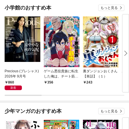
小学館のおすすめ本
もっと見る
Precious (プレシャス)
ゲーム悪役貴族に転生
裏ダンジョンおくさん
あや
2026年 9月号
した俺は、チート筋肉
【単話】（１）
し夫
で無双する【単話】
倉で
860
356
243
1
（１）
る～
新着
少年マンガのおすすめ本
もっと見る