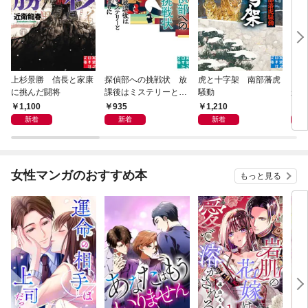
上杉景勝 信長と家康
探偵部への挑戦状 放
虎と十字架 南部藩虎
この
に挑んだ闘将
課後はミステリーとと
騒動
から
もに 新装版
1,100
935
1,210
5
新着
新着
新着
女性マンガのおすすめ本
もっと見る