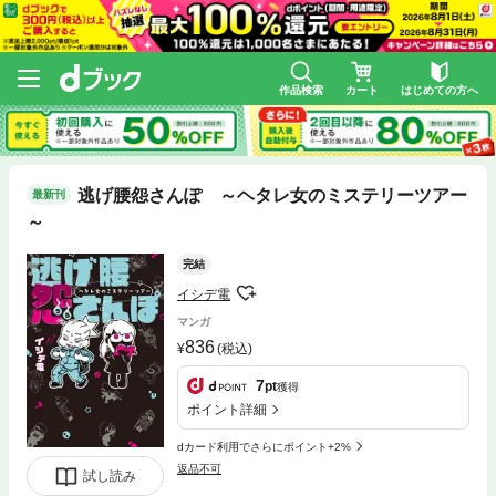
作品検索
カート
はじめての方へ
逃げ腰怨さんぽ ～ヘタレ女のミステリーツアー
最新刊
～
完結
イシデ電
マンガ
836
(税込)
7
pt
獲得
ポイント詳細
dカード利用でさらにポイント+2%
返品不可
試し読み