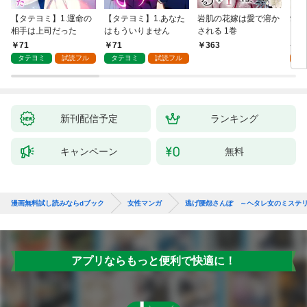
【タテヨミ】1.運命の
【タテヨミ】1.あなた
岩肌の花嫁は愛で溶か
愛し
相手は上司だった
はもういりません
される 1巻
い 
71
71
1
363
タテヨミ
試読フル
タテヨミ
試読フル
試
新刊配信予定
ランキング
キャンペーン
無料
漫画無料試し読みならdブック
女性マンガ
逃げ腰怨さんぽ ～ヘタレ女のミステ
アプリならもっと便利で快適に！