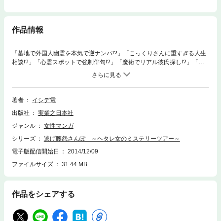
作品情報
「墓地で外国人幽霊を本気で逆ナンパ!?」「こっくりさんに重すぎる人生
相談!?」「心霊スポットで強制俳句!?」「魔術でリアル彼氏探し!?」「バ
ンジージャンプであの世逝き!?」「真冬の滝行で不思議体験!?」――怖い
のも疲れるのも勘弁!! な三十路行き遅れ漫画家・イシデ電が、オイシイ
言葉に乗せられて担当編集者とともにおバカな超B級体験に挑む笑劇エッ
セイコミック!!
著者
イシデ電
出版社
実業之日本社
ジャンル
女性マンガ
シリーズ
逃げ腰怨さんぽ ～ヘタレ女のミステリーツアー～
電子版配信開始日
2014/12/09
ファイルサイズ
31.44 MB
作品をシェアする