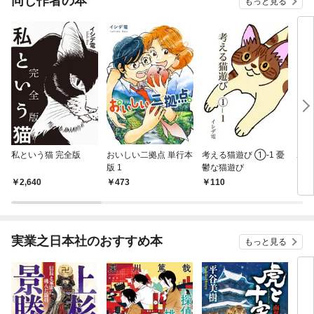
同じ作者の本
もっと見る
私という猫 完全版
おいしい二拠点 単行本
考える猫遊び ①-1 憂
ポッ
版 1
鬱な猫遊び
2,640
473
110
1,
実業之日本社のおすすめ本
もっと見る