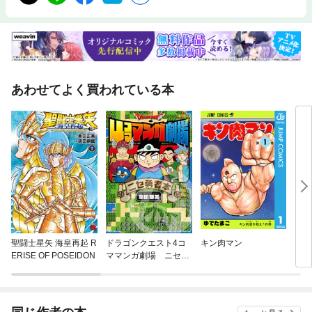
あわせてよく買われている本
聖闘士星矢 海皇再起 R
ドラゴンクエスト4コ
キン肉マン
キン
ERISE OF POSEIDON
ママンガ劇場 ニセ勇
者本