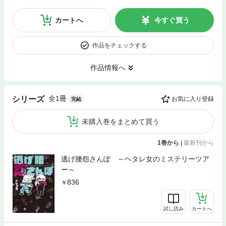
カートへ
今すぐ買う
作品をチェックする
作品情報へ
全1冊
シリーズ
お気に入り登録
完結
未購入巻をまとめて買う
1巻から
|
最新刊から
逃げ腰怨さんぽ ～ヘタレ女のミステリーツア
ー～
836
試し読み
カートへ