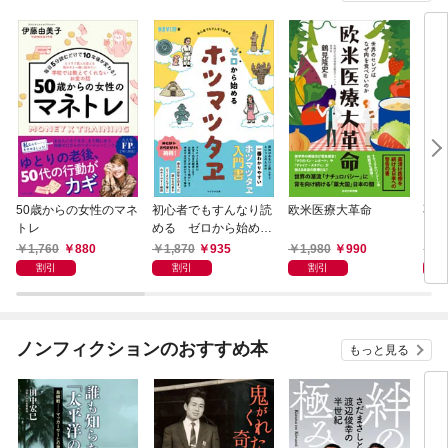
50歳からの女性のマネ
初心者でもすんなり読
欧米医療大革命
不幸
トレ
める ゼロから始める
いだ
ホツマツタヱ
1,760
880
1,870
935
1,980
990
1,
割引
割引
割引
ノンフィクションのおすすめ本
もっと見る