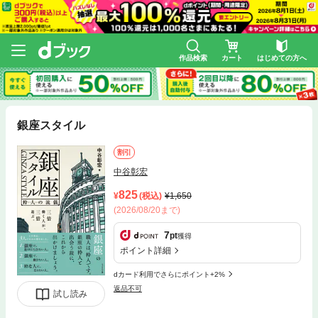
作品検索
カート
はじめての方へ
銀座スタイル
割引
中谷彰宏
825
(税込)
1,650
(2026/08/20まで)
7
pt
獲得
ポイント詳細
dカード利用でさらにポイント+2%
返品不可
試し読み