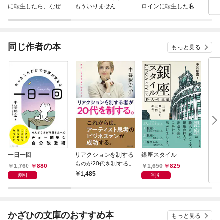
に転生したら、なぜか
もういりません
ロインに転生した私、
ラスボス王子様に執着
今世では恋愛するつも
されています
りがチートな兄が離し
てくれません！？@C
OMIC
同じ作者の本
もっと見る
一日一回
リアクションを制する
銀座スタイル
あな
ものが20代を制する。
りた
1,760
880
1,650
825
1,485
1,
割引
割引
かざひの文庫のおすすめ本
もっと見る