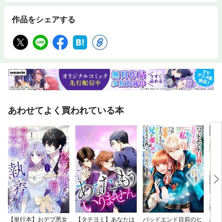
作品をシェアする
あわせてよく買われている本
【単行本】おデブ悪女
【タテヨミ】あなたは
バッドエンド目前のヒ
結界