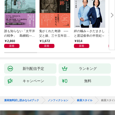
誰も知らない「太平洋
鬼がくれた奇跡 ──
絆の極み～さだまさし
悲劇
の戦争」 島嶼戦――
父と娘、三十五年目の
と渡辺俊幸の半世紀～
子 
マッカーサーとの激闘
赦し
読み
2,860
1,672
814
1,
の真実
新着
新着
新着
新刊配信予定
ランキング
キャンペーン
無料
漫画無料試し読みならdブック
ノンフィクション
銀座スタイル
銀座スタイ