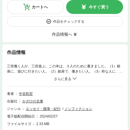
カートへ
今すぐ買う
作品をチェックする
作品情報へ
作品情報
三倍働く人が、三倍遊ぶ。この本は、３人のために書きました。（1）銀
座に、遊びに行きたい人。（2）銀座で、働きたい人。（3）粋な人に、な
りたい人。銀座の職人は、粋人です。銀座の粋人と、出会う旅に、これか
ら出かけましょう。銀座の凄さは、一流品ではない。一流品をつくり、出
会わせる一流の人だ。
著者
中谷彰宏
出版社
かざひの文庫
ジャンル
エッセイ・随筆・紀行
ノンフィクション
電子版配信開始日
2024/02/27
ファイルサイズ
2.33 MB