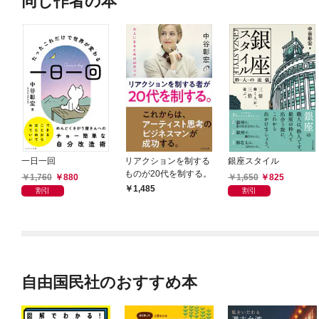
同じ作者の本
一日一回
リアクションを制する
銀座スタイル
ものが20代を制する。
1,760
880
1,650
825
1,485
割引
割引
自由国民社のおすすめ本