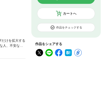
カートへ
作品をチェックする
字だけを拡大する
作品をシェアする
な人、不安な
。一日一回めくる
で、多岐にわた
明日から前向きに