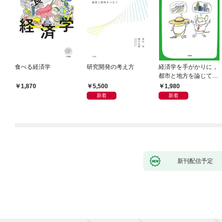
食べる経済学
研究開発の考え方
経済学を手がかりに，
都市と地方を論じてみ
よう
5,500
1,980
1,870
新着
新着
新刊配信予定