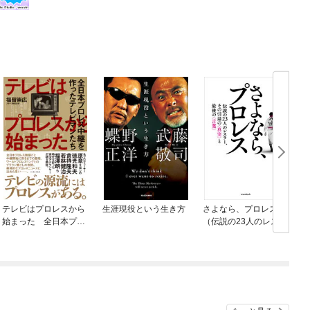
テレビはプロレスから
生涯現役という生き方
さよなら、プロレス
始まった 全日本プロ
（伝説の23人のレスラ
レス中継を作ったテレ
ー、その引退の真実と
ビマンたち
最後の言葉）