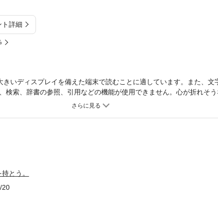
ント詳細
%
大きいディスプレイを備えた端末で読むことに適しています。また、文
、検索、辞書の参照、引用などの機能が使用できません。心が折れそう
贈る、至極のQ＆A。読んだらすぐに行動できるヒントがいっぱいです
谷彰宏先生の元気になるドリル。ビジネス書から恋愛エッセイ、小説ま
グセラーを出した作家が選んだ、人生を幸福に生きるための言葉82で
を持とう。
/20