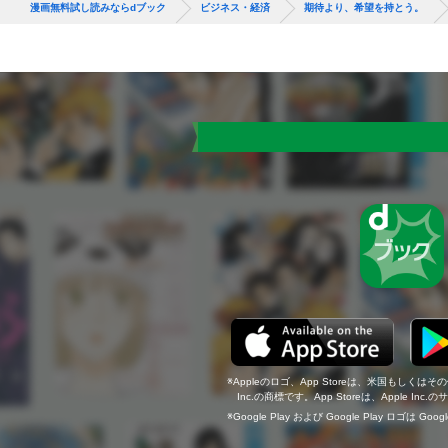
漫画無料試し読みならdブック
ビジネス・経済
期待より、希望を持とう。
Appleのロゴ、App Storeは、米国もしくはそ
Inc.の商標です。App Storeは、Apple In
Google Play および Google Play ロゴは Go