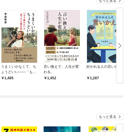
もっと見る
うまくいかなくて、ち
言い換えで、人生が変
好かれる人の言いかえ
ょうどいい――「もう
わる。
疲れた」と思ったら読
1,485
1,452
1,287
む本
もっと見る