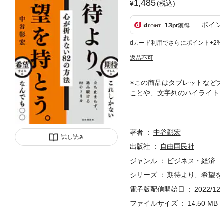
1,485
(税込)
ポイ
13
pt
獲得
dカード利用でさらにポイント+2
返品不可
※この商品はタブレットなど
ことや、文字列のハイライト
人、大切な人を助けたい人に
だけで、人生観がかわる、中
るジャンルで、数多くのロン
著者
中谷彰宏
なれる。
試し読み
出版社
自由国民社
ジャンル
ビジネス・経済
シリーズ
期待より、希望
電子版配信開始日
2022/12
ファイルサイズ
14.50 MB