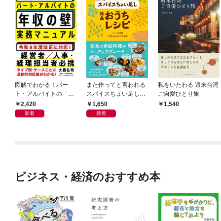
図解でわかる！パー
また作ってと言われる
私をいたわる 週末台湾
ト・アルバイトの「年
スパイスちょい足し絶
ご自愛ひとり旅
収の壁」実務マニュア
品おうちレシピ
2,420
1,650
1,540
ル
新着
新着
ビジネス・経済のおすすめ本