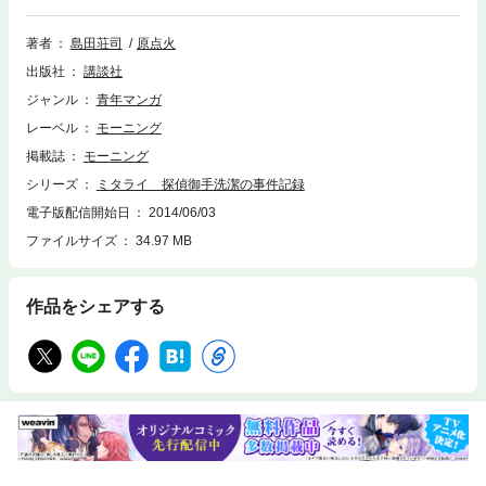
『疾走する死者』嵐の中、高級マンションの一室で世界的なジャズ･ドラ
マーを囲む会が開かれたが、停電になった隙に参加者の宝石が盗まれる事
著者
島田荘司
原点火
件が発生。間もなく犯人は現場から遠く離れた線路で轢死体となって発見
出版社
講談社
されたが……。
ジャンル
青年マンガ
レーベル
モーニング
掲載誌
モーニング
シリーズ
ミタライ 探偵御手洗潔の事件記録
電子版配信開始日
2014/06/03
ファイルサイズ
34.97 MB
作品をシェアする