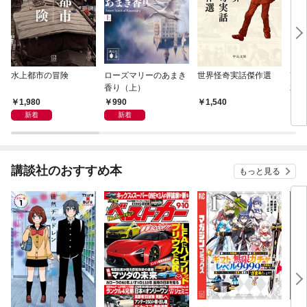
水上都市の冒険
ローズマリーのあまき
世界怪奇実話傑作選
改訂
香り（上）
2/
1,980
990
1,540
1,
新着
新着
講談社のおすすめ本
もっと見る