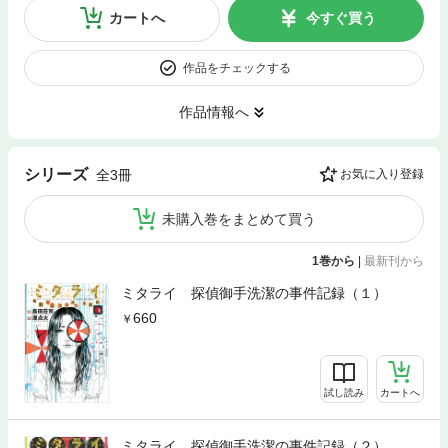
カートへ
今すぐ買う
作品をチェックする
作品情報へ
シリーズ
全3冊
お気に入り登録
未購入巻をまとめて買う
1巻から
|
最新刊から
ミタライ 探偵御手洗潔の事件記録（１）
660
試し読み
カートへ
ミタライ 探偵御手洗潔の事件記録（２）