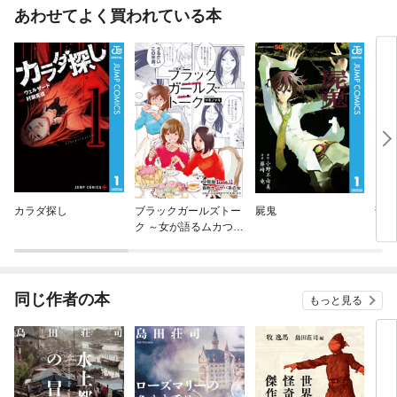
あわせてよく買われている本
カラダ探し
ブラックガールズトー
屍鬼
部長
ク ～女が語るムカつく
奴ら～【単話】
同じ作者の本
もっと見る