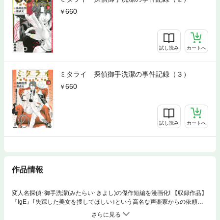
660
試し読み
カートへ
ミタライ 探偵御手洗潔の事件記録（３）
660
試し読み
カートへ
作品情報
変人名探偵･御手洗潔(みたらい･きよし)の傑作短編を漫画化! 【収録作品】
『IgE』｢失踪した美女を捜してほしい｣という高名な声楽家からの依頼
と、｢何度も同じ便器が壊される｣と訴えるレストランSからの依頼。一見
何の関係性も見出せない二つの事象に、御手洗潔の頭脳が鋭く動き出す。/