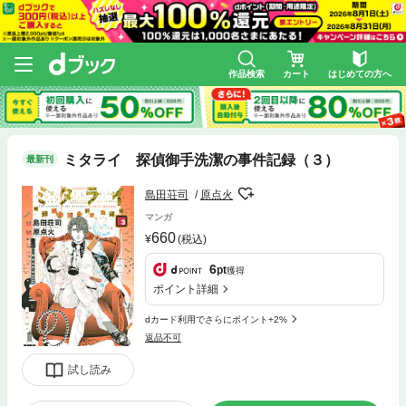
作品検索
カート
はじめての方へ
ミタライ 探偵御手洗潔の事件記録（３）
最新刊
島田荘司
原点火
マンガ
660
(税込)
6
pt
獲得
ポイント詳細
dカード利用でさらにポイント+2%
返品不可
試し読み