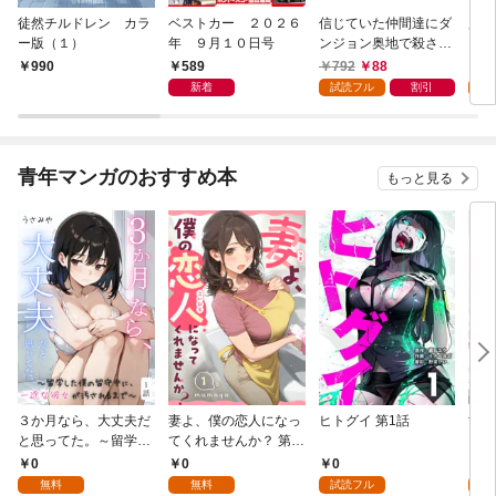
徒然チルドレン カラ
ベストカー ２０２６
信じていた仲間達にダ
魔女
ー版（１）
年 ９月１０日号
ンジョン奥地で殺され
かけたがギフト『無限
589
792
88
7
990
ガチャ』でレベル９９
新着
試読フル
割引
試
９９の仲間達を手に入
れて元パーティーメン
バーと世界に復讐＆
『ざまぁ！』します！
青年マンガのおすすめ本
もっと見る
（１）
３か月なら、大丈夫だ
妻よ、僕の恋人になっ
ヒトグイ 第1話
世界
と思ってた。～留学し
てくれませんか？ 第1
レベ
た僕の留守中に、一途
話
0
0
0
0
な彼女が汚されるまで
無料
無料
試読フル