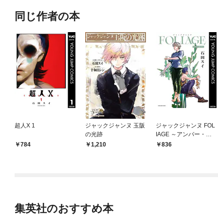
同じ作者の本
超人X 1
ジャックジャンヌ 玉阪
ジャックジャンヌ FOL
の光跡
IAGE ～アンバー・オ
ニキス～
784
1,210
836
集英社のおすすめ本