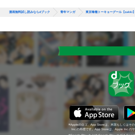
漫画無料試し読みならdブック
青年マンガ
東京喰種トーキョーグール【zakki
Appleのロゴ、App Storeは、米国もしくはそ
Inc.の商標です。App Storeは、Apple In