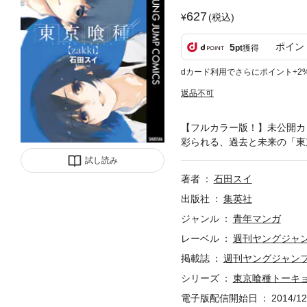
627
(税込)
ポイン
5
pt
獲得
dカード利用でさらにポイント+2
返品不可
【フルカラー版！】未公開カ
彩られる、過去と未来の「東
試し読み
著者
石田スイ
出版社
集英社
ジャンル
青年マンガ
レーベル
週刊ヤングジャ
掲載誌
週刊ヤングジャン
シリーズ
東京喰種トーキョー
電子版配信開始日
2014/12