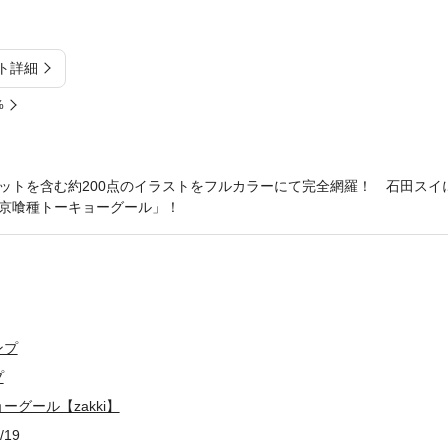
ト詳細
%
ットを含む約200点のイラストをフルカラーにて完全網羅！ 石田スイ
京喰種トーキョーグール」！
ンプ
プ
グール【zakki】
/19