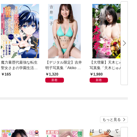
魔力量歴代最強な転生
【デジタル限定】吉井
【大増量】天木じゅん
聖女さまの学園生活は
明子写真集「Akiko エ
写真集「天木じゅん大
波乱に満ち溢れている
ピソード0－ZERO－」
爆発！」
1,320
1,980
165
ようです ～王子さまに
新着
新着
悪役令嬢とヒロインぽ
い子たちがいるけれ
ど、ここは乙女ゲー世
界ですか？～ 分冊版
第1話
もっと見る