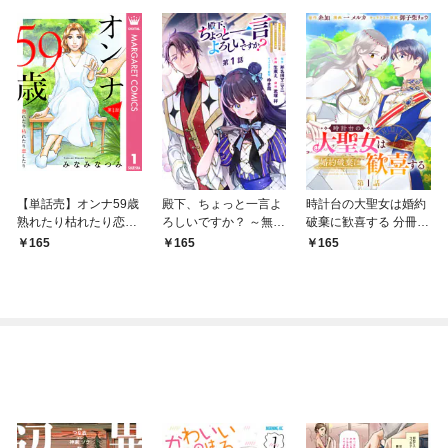
【単話売】オンナ59歳
殿下、ちょっと一言よ
時計台の大聖女は婚約
熟れたり枯れたり恋し
ろしいですか？ ～無能
破棄に歓喜する 分冊版
たり 1
な悪女だと罵られて婚
第1話
165
165
165
約破棄されそうです
が、その前にあなたの
悪事を暴かせていただ
きますね！～ 分冊版
第1話