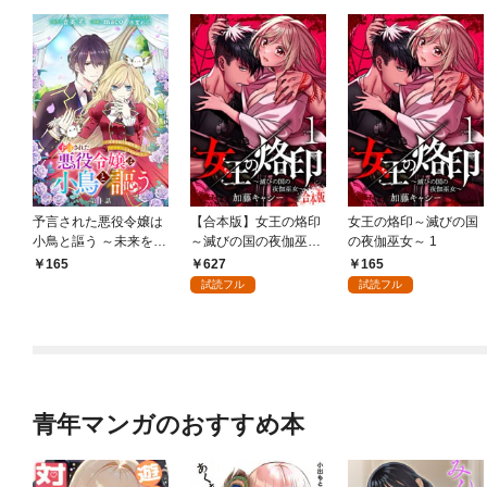
予言された悪役令嬢は
【合本版】女王の烙印
女王の烙印～滅びの国
小鳥と謳う ～未来を知
～滅びの国の夜伽巫女
の夜伽巫女～ 1
る専属執事に「君を救
～ 1
627
165
165
う」と言われました～
試読フル
試読フル
分冊版 第1話
青年マンガのおすすめ本