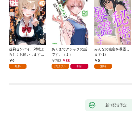
遊莉センパイ、対戦よ
あくまでクジャクの話
みんなの秘密を暴露し
ろしくお願いします。
です。（１）
ます(1)
1
0
792
88
0
無料
試読フル
割引
無料
新刊配信予定