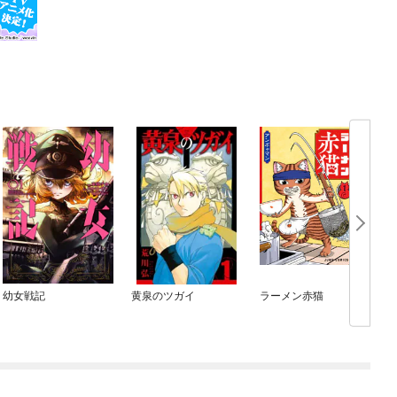
幼女戦記
黄泉のツガイ
ラーメン赤猫
マ