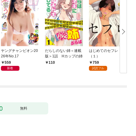
ヤングチャンピオン20
だらしのない姉＜連載
はじめてのセフレ
26年No.17
版＞1話 Hカップの姉
（１）
559
759
110
新着
試読フル
無料