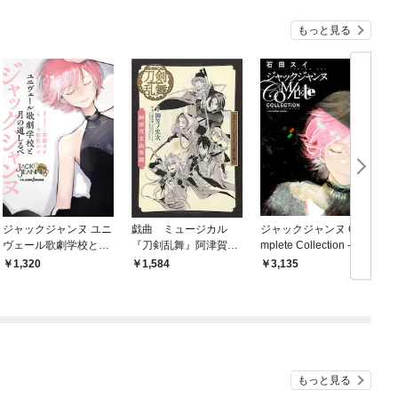
もっと見る
ジャックジャンヌ ユニ
戯曲 ミュージカル
ジャックジャンヌ Co
ヴェール歌劇学校と月
『刀剣乱舞』阿津賀志
mplete Collection -sui i
の道しるべ
山異聞
shida works-
1,320
1,584
3,135
もっと見る