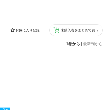
お気に入り登録
未購入巻をまとめて買う
1巻から
|
最新刊から