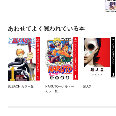
あわせてよく買われている本
BLEACH カラー版
NARUTO—ナルト—
超人X
カラー版