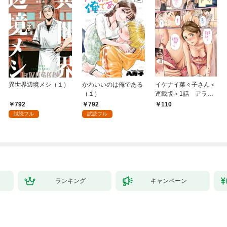
異世界辺境メシ（１）
かわいいのは俺である
イケナイ菜々子さん＜
（１）
連載版＞1話 アラフ
ォー女神と初体験
792
792
110
試読フル
試読フル
ランキング
キャンペーン