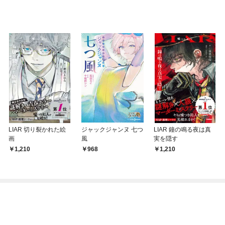
LIAR 切り裂かれた絵
ジャックジャンヌ 七つ
LIAR 鐘の鳴る夜は真
画
風
実を隠す
1,210
968
1,210