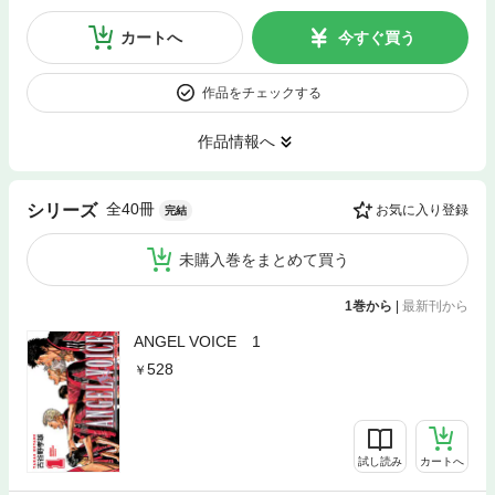
カートへ
今すぐ買う
作品をチェックする
作品情報へ
全40冊
シリーズ
お気に入り登録
完結
未購入巻をまとめて買う
1巻から
|
最新刊から
ANGEL VOICE 1
528
試し読み
カートへ