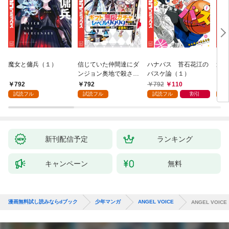
魔女と傭兵（１）
信じていた仲間達にダ
ハナバス 苔石花江の
追放
ンジョン奥地で殺され
バスケ論（１）
『自
かけたがギフト『無限
領地
792
792
792
110
7
ガチャ』でレベル９９
強の
試読フル
試読フル
試読フル
割引
試
９９の仲間達を手に入
～最
れて元パーティーメン
で始
バーと世界に復讐＆
拓ス
『ざまぁ！』します！
（１
（１）
新刊配信予定
ランキング
キャンペーン
無料
漫画無料試し読みならdブック
少年マンガ
ANGEL VOICE
ANGEL VOICE