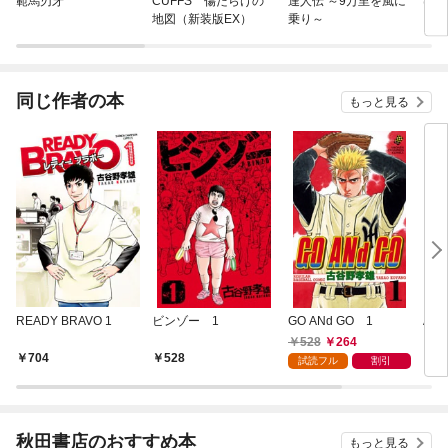
範馬刃牙
CUFFS 傷だらけの
達人伝 ～9万里を風に
はじ
地図（新装版EX）
乗り～
同じ作者の本
もっと見る
READY BRAVO 1
ビンゾー 1
GO ANd GO 1
ANG
528
264
704
528
5
試読フル
割引
秋田書店のおすすめ本
もっと見る