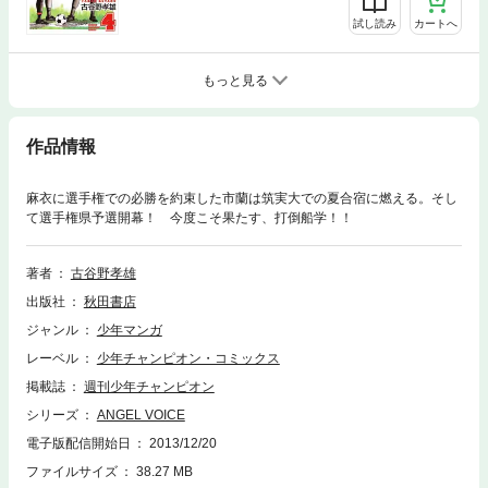
試し読み
カートへ
もっと見る
作品情報
麻衣に選手権での必勝を約束した市蘭は筑実大での夏合宿に燃える。そし
て選手権県予選開幕！ 今度こそ果たす、打倒船学！！
著者
古谷野孝雄
出版社
秋田書店
ジャンル
少年マンガ
レーベル
少年チャンピオン・コミックス
掲載誌
週刊少年チャンピオン
シリーズ
ANGEL VOICE
電子版配信開始日
2013/12/20
ファイルサイズ
38.27 MB