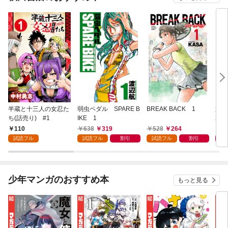
半蔵と十三人の女忍た
弱虫ペダル SPARE B
BREAK BACK 1
週刊
ち(話売り) #1
IKE 1
202
110
638
319
528
264
4
試読フル
試読フル
割引
試読フル
割引
少年マンガのおすすめ本
もっと見る