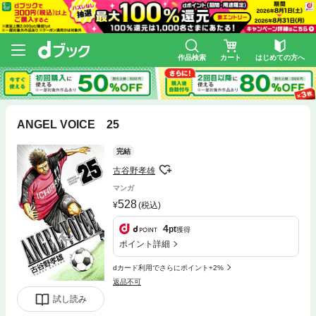
作品検索
カート
はじめての方へ
ANGEL VOICE 25
完結
古谷野孝雄
マンガ
528
(税込)
4
pt
獲得
ポイント詳細
dカード利用でさらにポイント+2%
返品不可
試し読み