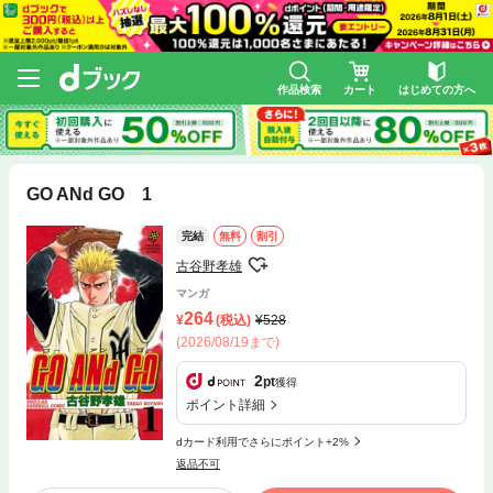
作品検索
カート
はじめての方へ
GO ANd GO 1
完結
無料
割引
古谷野孝雄
マンガ
264
(税込)
528
(2026/08/19まで)
2
pt
獲得
ポイント詳細
dカード利用でさらにポイント+2%
返品不可