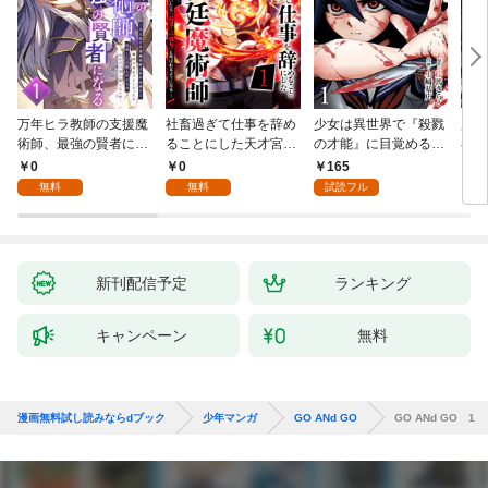
万年ヒラ教師の支援魔
社畜過ぎて仕事を辞め
少女は異世界で『殺戮
魔王
術師、最強の賢者にな
ることにした天才宮廷
の才能』に目覚める
者パ
る～不人気の支援魔術
魔術師～辺境の地でス
(話売り) #1
やっ
0
0
165
2
師は給料泥棒だと魔術
ローライフを夢見る
無料
無料
試読フル
大学をクビになった
が、不届き者を倒して
が、出世した元教え子
いたら『最果ての魔
たちのおかげで何も困
女』と呼ばれるように
らない件～ 第1話
なる～ 第1話
新刊配信予定
ランキング
キャンペーン
無料
漫画無料試し読みならdブック
少年マンガ
GO ANd GO
GO ANd GO 1