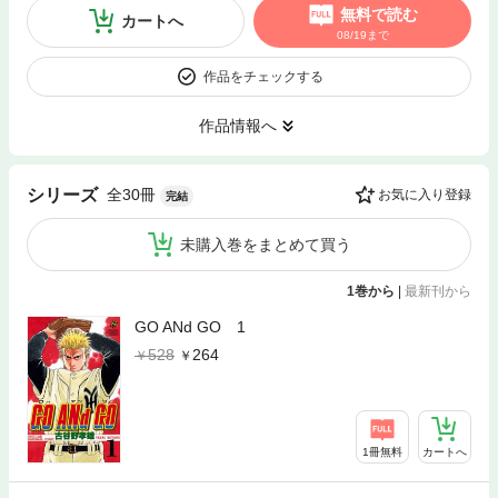
無料で読む
カートへ
08/19まで
作品をチェックする
作品情報へ
全30冊
シリーズ
お気に入り登録
完結
未購入巻をまとめて買う
1巻から
|
最新刊から
GO ANd GO 1
528
264
1冊無料
カートへ