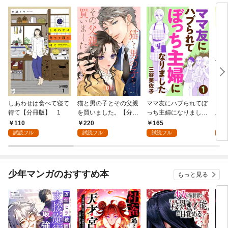
しあわせは食べて寝て
猫と男の子とその父親
ママ友にハブられてぼ
ワタ
待て【分冊版】 1
を買いました。【分冊
っち主婦になりました
版】
版】 1
【分冊版】 1
110
220
165
1
試読フル
試読フル
試読フル
試
少年マンガのおすすめ本
もっと見る