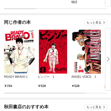
物語
少年
同じ作者の本
もっと見る
READY BRAVO 1
ビンゾー 1
ANGEL VOICE 1
GO 
5
704
528
528
試
秋田書店のおすすめ本
もっと見る