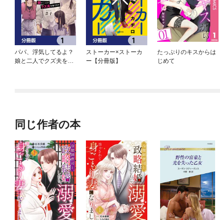
パパ、浮気してるよ？
ストーカー×ストーカ
たっぷりのキスからは
娘と二人でクズ夫を捨
ー【分冊版】
じめて
てます【分冊版】
同じ作者の本