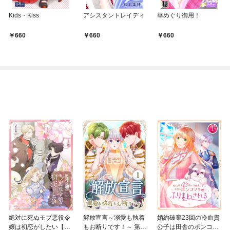
Kids・Kiss
アシスタントレイディ
華めぐり御用！
660
660
660
絶対に死ぬモブ悪役令
解放宣言～溺愛も執着
婚約破棄23回の冷血貴
嬢は初恋がしたい【単
もお断りです！～ 第1
公子は田舎のポンコツ