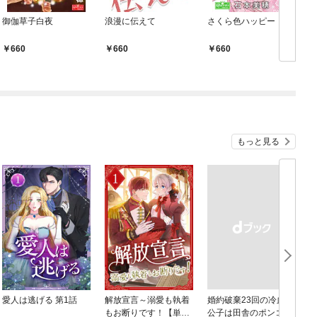
御伽草子白夜
浪漫に伝えて
さくら色ハッピー
660
660
660
もっと見る
愛人は逃げる 第1話
解放宣言～溺愛も執着
婚約破棄23回の冷血貴
もお断りです！【単行
公子は田舎のポンコツ