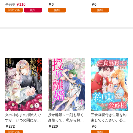
行本版】 1巻
話
令嬢にふりまわされる
770
110
0
0
1話
試読フル
割引
無料
無料
火の神さまの掃除人で
授か離婚～一刻も早く
三食昼寝付き生活を約
すが、いつの間にか花
身籠って、私から解放
束してください、公爵
嫁として溺愛されてい
してさしあげます！1
様 1話
272
0
220
ます【単話】（１）
試読フル
無料