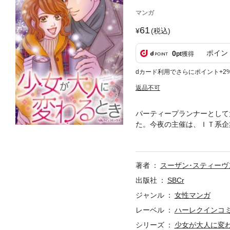
マンガ
61
(税込)
ポイン
0
pt
獲得
dカード利用でさらにポイント+2
返品不可
パーティープランナーとして
た。今夜の主催は、ＩＴ系企
か見られていない。もう子ど
彼に専属プランナー契約を願
まい…!?
著者
スーザン･スティーヴ
出版社
SBCr
ジャンル
女性マンガ
レーベル
ハーレクインコ
シリーズ
少女が大人に変