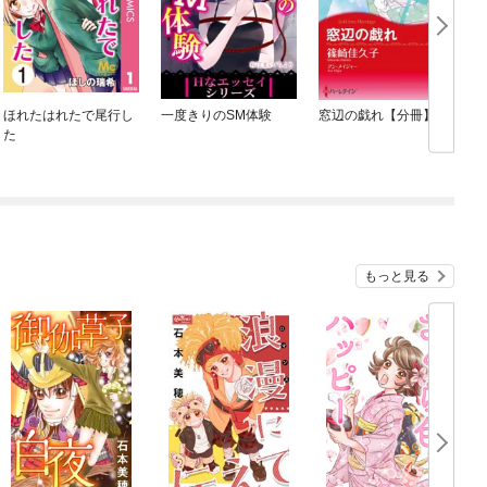
ほれたはれたで尾行し
一度きりのSM体験
窓辺の戯れ【分冊】
た
もっと見る