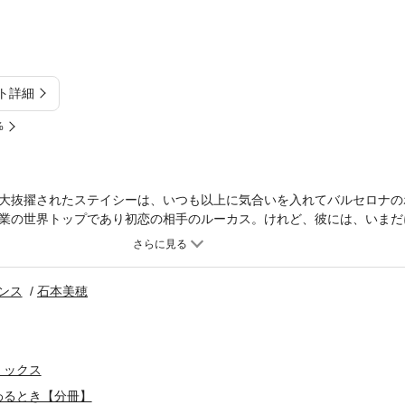
ト詳細
%
大抜擢されたステイシーは、いつも以上に気合いを入れてバルセロナの
業の世界トップであり初恋の相手のルーカス。けれど、彼には、いまだ
もじゃないのに…。イベントは大成功し、会社が負っている借金を知っ
い出る。ふたりの距離も近づくかも…と期待するが、ルーカスには頑な
ンス
石本美穂
ミックス
わるとき【分冊】