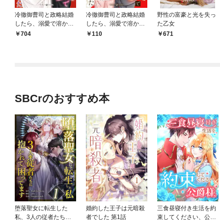
冷徹御曹司と政略結婚
冷徹御曹司と政略結婚
野性の富豪と光を失っ
したら、溺愛で溶かさ
したら、溺愛で溶かさ
た乙女
れて身ごもり妻になり
れて身ごもり妻になり
704
110
671
ました１
ました【分冊版】1話
SBCrのおすすめ本
堕落聖女に転生した
婚約した王子は元暗殺
三食昼寝付き生活を約
私、3人の従者たちに
者でした 第1話
束してください、公爵