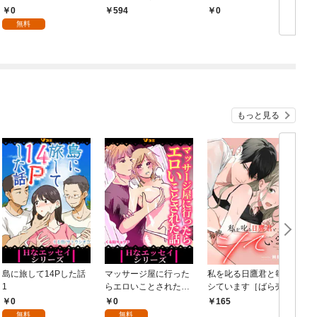
本版】 1巻
令嬢にふりまわされる
0
594
￥0
￥
モノクロ版 第1話
無料
もっと見る
島に旅して14Pした話
マッサージ屋に行った
私を叱る日鷹君と毎晩
1
らエロいことされた話
シています［ばら売
1
り］ 第1話
0
0
165
無料
無料