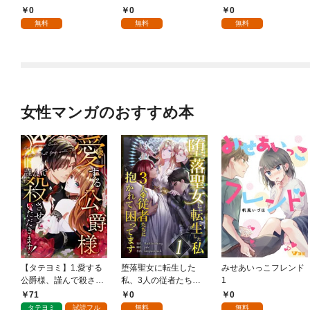
抱かれて困ってます 第
様 1話
0
0
0
1話
無料
無料
無料
女性マンガのおすすめ本
【タテヨミ】1.愛する
堕落聖女に転生した
みせあいっこフレンド
公爵様、謹んで殺させ
私、3人の従者たちに
1
ていただきます！
抱かれて困ってます 第
71
0
0
1話
タテヨミ
試読フル
無料
無料