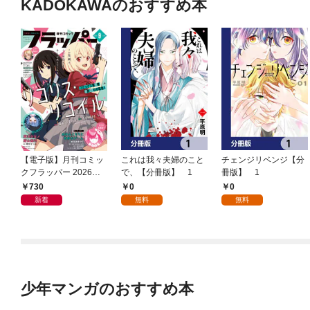
KADOKAWAのおすすめ本
【電子版】月刊コミッ
これは我々夫婦のこと
チェンジリベンジ【分
クフラッパー 2026年9
で、【分冊版】 1
冊版】 1
月号
730
0
0
新着
無料
無料
少年マンガのおすすめ本