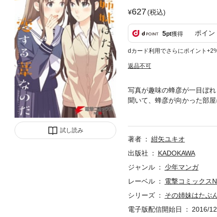
627
(税込)
ポイン
5
pt
獲得
dカード利用でさらにポイント+2
返品不可
写真が趣味の蜂彦が一目ぼれ
聞いて、蜂彦が向かった部屋
体。撮影会は思わぬ展開に――
試し読み
著者
紺矢ユキオ
出版社
KADOKAWA
ジャンル
少年マンガ
レーベル
電撃コミックスN
シリーズ
その姉妹はたぶ
電子版配信開始日
2016/12