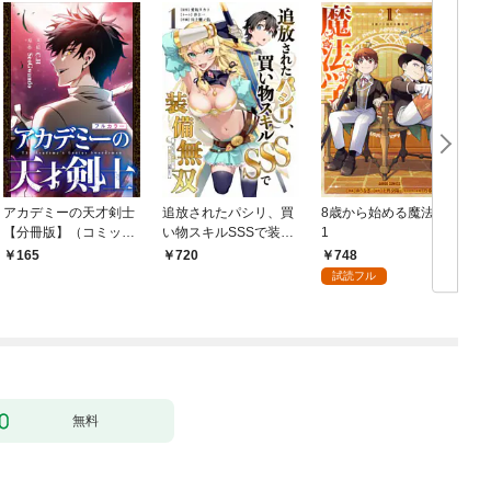
アカデミーの天才剣士
追放されたパシリ、買
8歳から始める魔法学
【分冊版】（コミッ
い物スキルSSSで装備
1
ク） １話【フルカラ
無双 ～買ったモノを
748
165
720
ー】
超強化して最強パーテ
試読フル
ィー目指します～【単
行本版】 1巻
無料