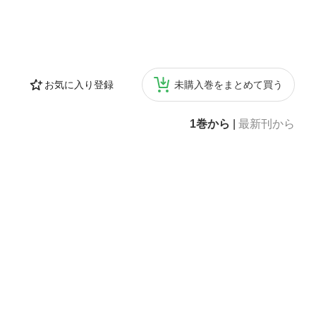
お気に入り登録
未購入巻をまとめて買う
1巻から
|
最新刊から