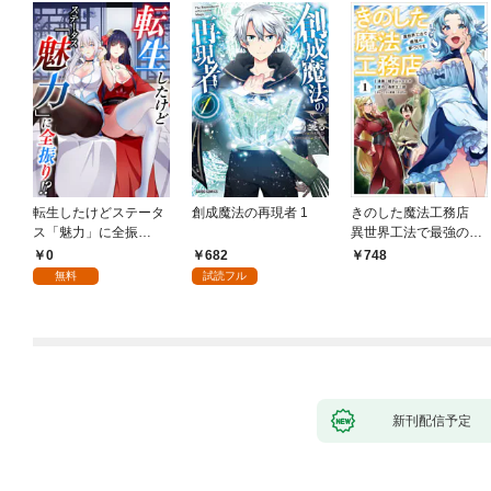
転生したけどステータ
創成魔法の再現者 1
きのした魔法工務店
ス「魅力」に全振
異世界工法で最強の家
り！？(1)
づくりを（コミック）
0
682
748
１
無料
試読フル
新刊配信予定