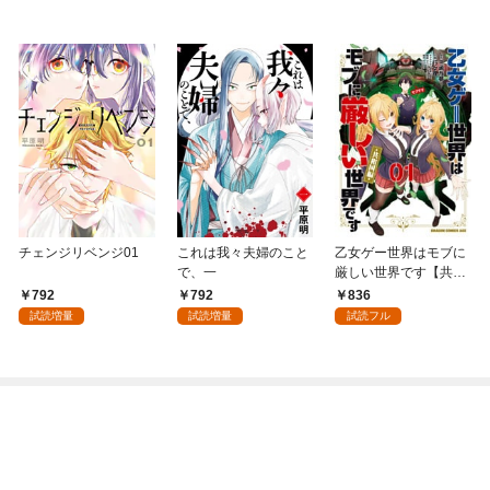
チェンジリベンジ01
これは我々夫婦のこと
乙女ゲー世界はモブに
で、一
厳しい世界です【共和
国編】 ０１
792
792
836
試読増量
試読増量
試読フル