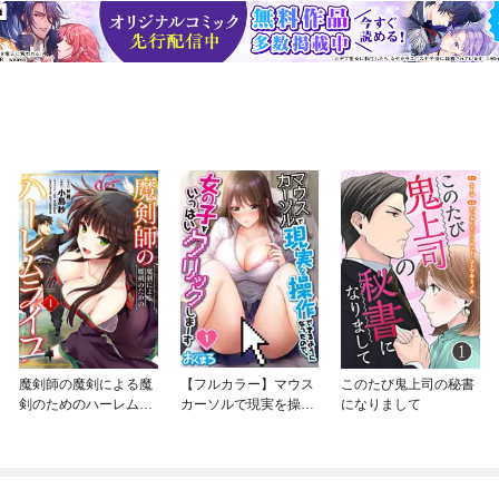
魔剣師の魔剣による魔
【フルカラー】マウス
このたび鬼上司の秘書
剣のためのハーレムラ
カーソルで現実を操作
になりまして
イフ
できるようになったの
で、女の子をいっぱい
クリックしまーす