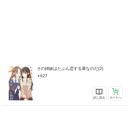
その姉妹はたぶん恋する葦なのだ(2)
627
試し読み
カートへ