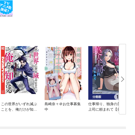
この世界がいずれ滅ぶ
島崎奈々＠お仕事募集
仕事帰り、独身の美人
リ
ことを、俺だけが知っ
中
上司に頼まれて【分冊
-
ている ～モンスター
版】
が現れた世界で、死に
戻りレベルアップ～