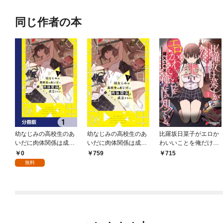
同じ作者の本
幼なじみの高校生のあ
幼なじみの高校生のあ
比羅坂日菜子がエロか
いだに肉体関係は成立
いだに肉体関係は成立
わいいことを俺だけが
するか。【分冊版】
するか。（１）
知っている。（１）
0
759
715
1
無料