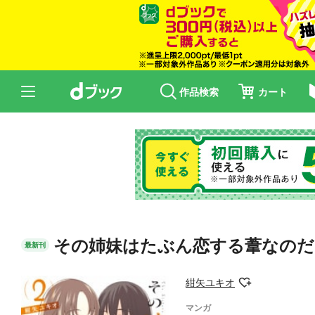
作品検索
カート
その姉妹はたぶん恋する葦なのだ(
最新刊
紺矢ユキオ
マンガ