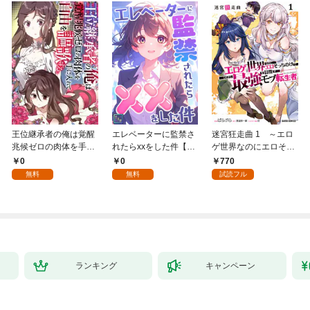
王位継承者の俺は覚醒
エレベーターに監禁さ
迷宮狂走曲 1 ～エロ
兆候ゼロの肉体を手に
れたらxxをした件【全
ゲ世界なのにエロそっ
入れて自由を謳歌す
年齢版】(1)
ちのけでひたすら最強
0
0
770
る。1
を目指すモブ転生者～
無料
無料
試読フル
ランキング
キャンペーン