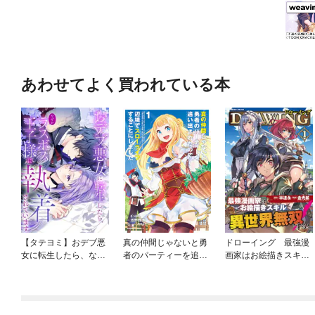
あわせてよく買われている本
【タテヨミ】おデブ悪
真の仲間じゃないと勇
ドローイング 最強漫
女に転生したら、なぜ
者のパーティーを追い
画家はお絵描きスキル
かラスボス王子様に執
出されたので、辺境で
で異世界無双する！
着されています
スローライフすること
にしました