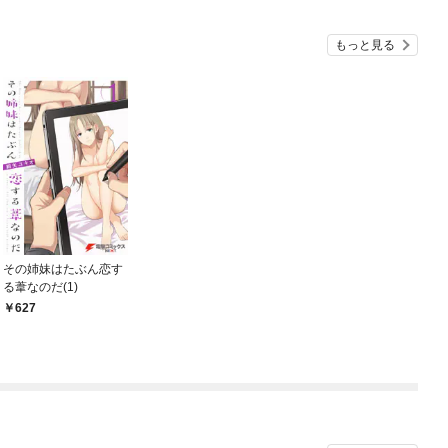
もっと見る
その姉妹はたぶん恋す
る葦なのだ(1)
627