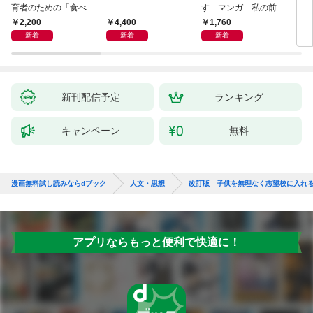
育者のための「食べな
す マンガ 私の前世
が小
い子」サポートＢＯＯ
物語
あう
2,200
4,400
1,760
2,
Ｋ 偏食・少食のお悩
新着
新着
新着
み解決！
新刊配信予定
ランキング
キャンペーン
無料
漫画無料試し読みならdブック
人文・思想
改訂版 子供を無理なく志望校に入れ
アプリならもっと便利で快適に！