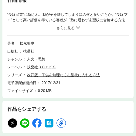
作品情報
“受験産業”に騙され、我が子を壊してしまう親の何と多いことか。“受験プ
ロ”として高い評価を得ている著者が「塾に通わず志望校に合格する方法」
を余すところなく紹介。
著者
松永暢史
出版社
扶桑社
ジャンル
人文・思想
レーベル
扶桑社ＢＯＯＫＳ
シリーズ
改訂版 子供を無理なく志望校に入れる方法
電子版配信開始日
2017/12/31
ファイルサイズ
0.20 MB
作品をシェアする