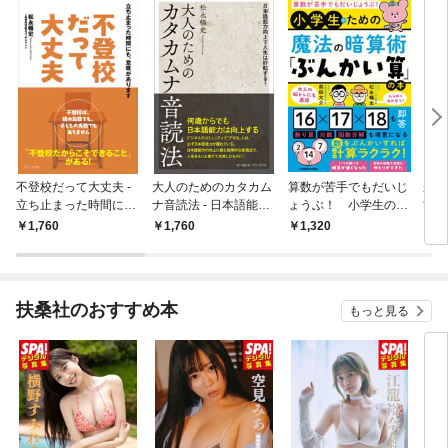
不登校だって大丈夫 -
大人のためのカタカム
算数が苦手でもだいじ
未来
立ち止まった時間に
ナ音読法 - 日本語能力
ょうぶ！ 小学生のた
古典
も、意味があります -
向上で人生は好転す
めの魔法の暗算術「ぶ
増補
1,760
1,760
1,320
1,
る！ -
んかい算」の本
純、
力が
扶桑社のおすすめ本
もっと見る