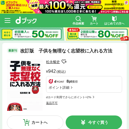
作品検索
カート
はじめての方へ
改訂版 子供を無理なく志望校に入れる方法
最新刊
松永暢史
942
(税込)
8
pt
獲得
ポイント詳細
dカード利用でさらにポイント+2%
返品不可
カートへ
今すぐ買う