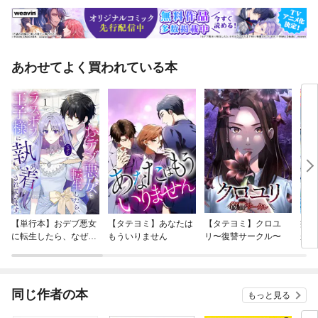
あわせてよく買われている本
【単行本】おデブ悪女
【タテヨミ】あなたは
【タテヨミ】クロユ
病弱
に転生したら、なぜか
もういりません
リ〜復讐サークル〜
が、
ラスボス王子様に執着
ぎて
されています
たち
ね！
同じ作者の本
もっと見る