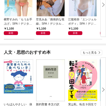
横野すみれ「もうお手
空見みあ「挑発的な視
江籠裕奈「エンジェル
アイ
上げ」SPA！デジタル
線」SPA！デジタル写
ボディ」SPA！デジタ
と“
写真集
真集
ル写真集
自分
1,100
1,100
1,100
1,
の5
新着
新着
新着
人文・思想のおすすめ本
もっと見る
いちばんやさしい 保
新約聖書 本文の訳
実は私、転生９回生で
自閉