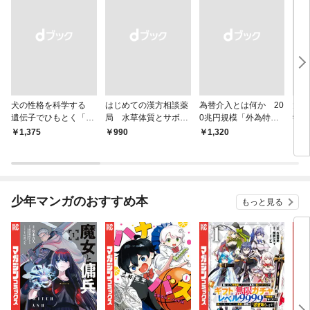
犬の性格を科学する
はじめての漢方相談薬
為替介入とは何か 20
大江
遺伝子でひもとく「最
局 水草体質とサボテ
0兆円規模「外為特
学と
良の友」の進化
ン体質
会」が生まれた謎
から
￥1,375
￥990
￥1,320
￥1,
少年マンガのおすすめ本
もっと見る