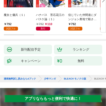
魔女と傭兵（１）
ハナバス 苔石花江の
信じていた仲間達にダ
追放
バスケ論（１）
ンジョン奥地で殺され
『自
かけたがギフト『無限
領地
792
792
110
792
7
ガチャ』でレベル９９
強の
試読フル
割引
試読フル
試
９９の仲間達を手に入
～最
れて元パーティーメン
で始
バーと世界に復讐＆
拓ス
『ざまぁ！』します！
（１
（１）
新刊配信予定
ランキング
キャンペーン
無料
漫画無料試し読みならdブック
少年マンガ
BLEACH モノクロ版
BLEACH
アプリならもっと便利で快適に！