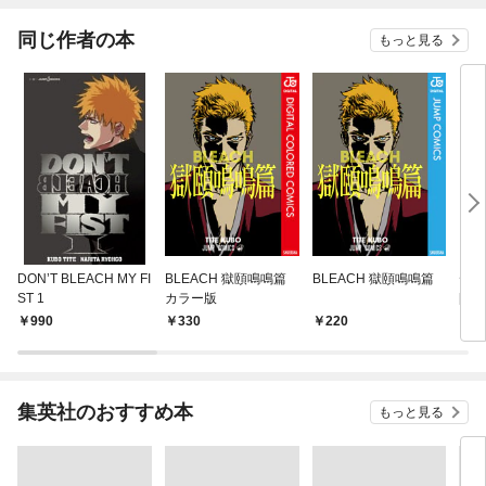
同じ作者の本
もっと見る
DON’T BLEACH MY FI
BLEACH 獄頤鳴鳴篇
BLEACH 獄頤鳴鳴篇
デザ
ST 1
カラー版
[2
990
330
220
5
集英社のおすすめ本
もっと見る