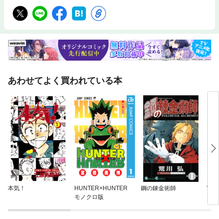
あわせてよく買われている本
本気！
HUNTER×HUNTER
鋼の錬金術師
WO
モノクロ版