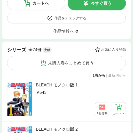
カートへ
今すぐ買う
作品をチェックする
作品情報へ
全74冊
シリーズ
お気に入り登録
完結
未購入巻をまとめて買う
1巻から
|
最新刊から
BLEACH モノクロ版 1
543
1冊無料
カートへ
BLEACH モノクロ版 2