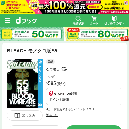
作品検索
カート
はじめての方へ
BLEACH モノクロ版 55
完結
久保帯人
マンガ
585
(税込)
5
pt
獲得
ポイント詳細
dカード利用でさらにポイント+2%
試し読み
返品不可