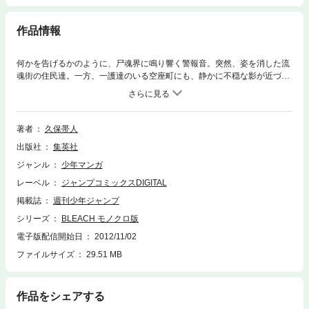
作品情報
何かを告げるかのように、尸魂界に鳴り響く警報音。突然、姿を消した流
魂街の住民達。一方、一護達のいる空座町にも、静かに不穏な影が近づい
ていた…。終焉へと動き出した物語。最終章・千年血戦篇、開幕!!
著者
久保帯人
出版社
集英社
ジャンル
少年マンガ
レーベル
ジャンプコミックスDIGITAL
掲載誌
週刊少年ジャンプ
シリーズ
BLEACH モノクロ版
電子版配信開始日
2012/11/02
ファイルサイズ
29.51 MB
作品をシェアする