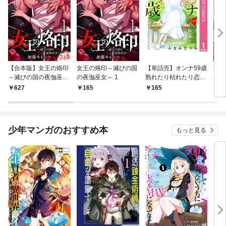
【合本版】女王の烙印
女王の烙印～滅びの国
【単話売】オンナ59歳
予言
～滅びの国の夜伽巫女
の夜伽巫女～ 1
熟れたり枯れたり恋し
小鳥
～ 1
たり 1
る専
627
165
165
1
う」
分冊
少年マンガのおすすめ本
もっと見る