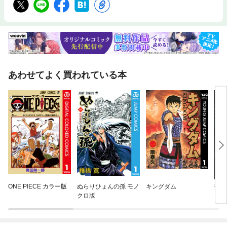
あわせてよく買われている本
ONE PIECE カラー版
ぬらりひょんの孫 モノ
キングダム
強制
クロ版