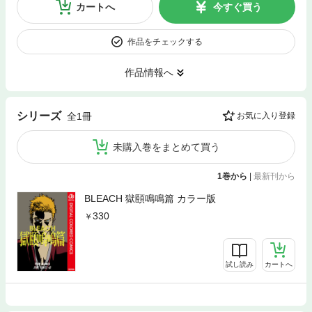
カートへ
今すぐ買う
作品をチェックする
作品情報へ
シリーズ
全1冊
お気に入り登録
未購入巻をまとめて買う
1巻から
|
最新刊から
BLEACH 獄頤鳴鳴篇 カラー版
330
試し読み
カートへ