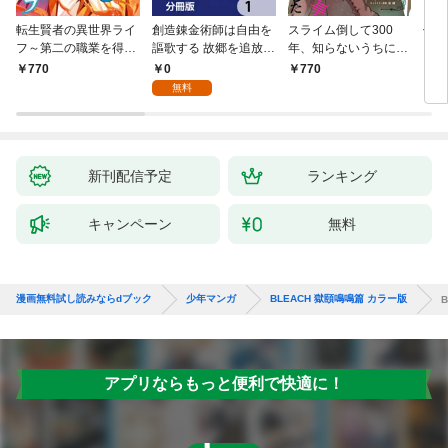
転生賢者の異世界ライ
創造錬金術師は自由を
スライム倒して300
信長
フ～第二の職業を得
謳歌する 故郷を追放さ
年、知らないうちにレ
て、世界最強になりま
れたら、魔王のお膝元
ベルMAXになってまし
0
770
770
7
した～ 1巻
で超絶効果のマジック
た 1巻
無料
アイテム作り放題にな
りました【分冊版】
1
新刊配信予定
ランキング
キャンペーン
無料
漫画無料試し読みならdブック
少年マンガ
BLEACH 獄頤鳴鳴篇 カラー版
アプリならもっと便利で快適に！