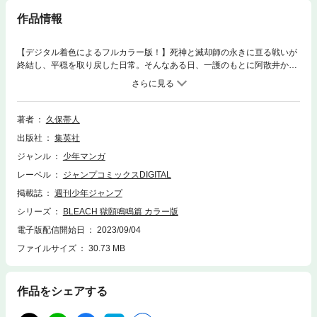
作品情報
【デジタル着色によるフルカラー版！】死神と滅却師の永きに亘る戦いが
終結し、平穏を取り戻した日常。そんなある日、一護のもとに阿散井から
一報が入る。それは大戦にて戦死した隊長の葬儀の後に行われる儀式「魂
葬礼祭」への参加の報せだった。儀式の下準備で現世にやってきた副隊長
たちと合流した一護だったが、不穏は音もなく近づいていて…。
著者
久保帯人
出版社
集英社
ジャンル
少年マンガ
レーベル
ジャンプコミックスDIGITAL
掲載誌
週刊少年ジャンプ
シリーズ
BLEACH 獄頤鳴鳴篇 カラー版
電子版配信開始日
2023/09/04
ファイルサイズ
30.73 MB
作品をシェアする