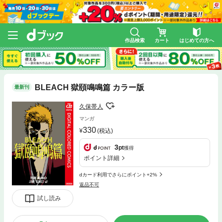
作品検索
カート
はじめての方へ
BLEACH 獄頤鳴鳴篇 カラー版
最新刊
久保帯人
マンガ
330
(税込)
3
pt
獲得
ポイント詳細
dカード利用でさらにポイント+2%
返品不可
試し読み