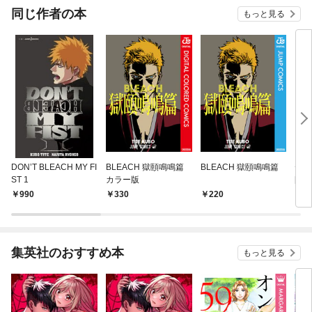
同じ作者の本
もっと見る
DON’T BLEACH MY FI
BLEACH 獄頤鳴鳴篇
BLEACH 獄頤鳴鳴篇
デザ
ST 1
カラー版
[2
990
330
220
5
集英社のおすすめ本
もっと見る