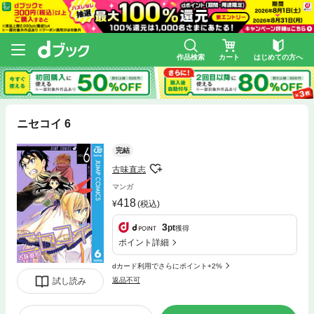
作品検索
カート
はじめての方へ
ニセコイ 6
完結
古味直志
マンガ
418
(税込)
3
pt
獲得
ポイント詳細
dカード利用でさらにポイント+2%
試し読み
返品不可