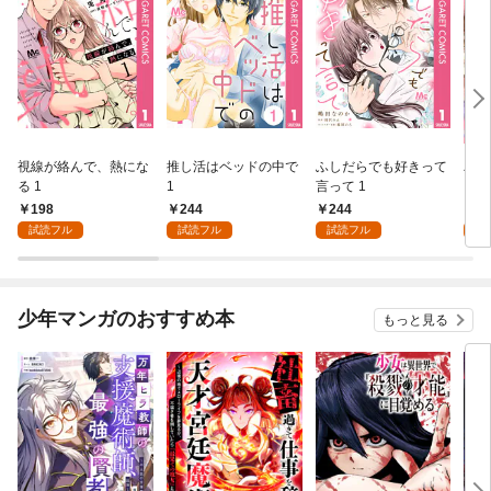
視線が絡んで、熱にな
推し活はベッドの中で
ふしだらでも好きって
パー
る 1
1
言って 1
ーシ
198
244
244
1
試読フル
試読フル
試読フル
試
少年マンガのおすすめ本
もっと見る