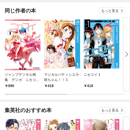
同じ作者の本
もっと見る
ジャンプデジタル画
マジカルパティシエ小
ニセコイ 1
ニセ
集 デジガ ニセコ
咲ちゃん！！ 1
イ 1
990
418
418
6
集英社のおすすめ本
もっと見る