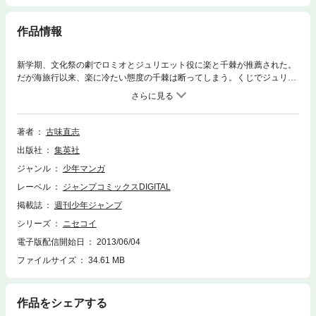
作品情報
新学期、文化祭の劇でロミオとジュリエット役に楽と千棘が推薦された。
だが海旅行以来、楽に冷たい態度の千棘は断ってしまう。くじでジュリエ
ット役は小咲に決まり、ついに本番。ところが直前にトラブルが!?
著者
古味直志
出版社
集英社
ジャンル
少年マンガ
レーベル
ジャンプコミックスDIGITAL
掲載誌
週刊少年ジャンプ
シリーズ
ニセコイ
電子版配信開始日
2013/06/04
ファイルサイズ
34.61 MB
作品をシェアする