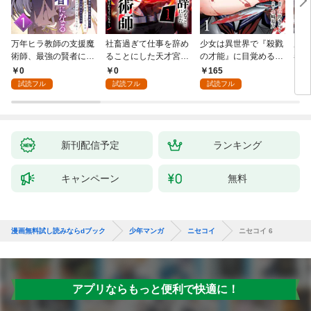
万年ヒラ教師の支援魔
社畜過ぎて仕事を辞め
少女は異世界で『殺戮
魔王
術師、最強の賢者にな
ることにした天才宮廷
の才能』に目覚める
者パ
る～不人気の支援魔術
魔術師～辺境の地でス
(話売り) #1
やっ
0
0
165
2
師は給料泥棒だと魔術
ローライフを夢見る
試読フル
試読フル
試読フル
大学をクビになった
が、不届き者を倒して
が、出世した元教え子
いたら『最果ての魔
たちのおかげで何も困
女』と呼ばれるように
らない件～ 第1話
なる～ 第1話
新刊配信予定
ランキング
キャンペーン
無料
漫画無料試し読みならdブック
少年マンガ
ニセコイ
ニセコイ 6
アプリならもっと便利で快適に！