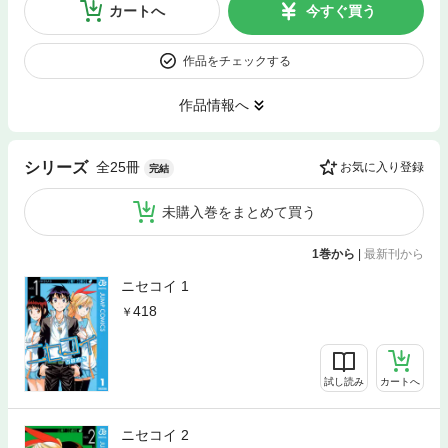
カートへ
今すぐ買う
作品をチェックする
作品情報へ
全25冊
シリーズ
お気に入り登録
完結
未購入巻をまとめて買う
1巻から
|
最新刊から
ニセコイ 1
418
試し読み
カートへ
ニセコイ 2