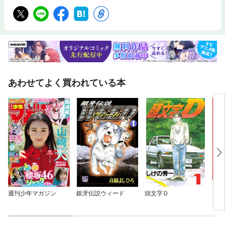
あわせてよく買われている本
週刊少年マガジン
銀牙伝説ウィード
頭文字Ｄ
女神