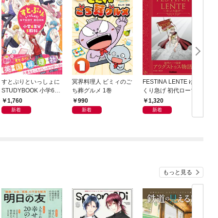
すとぷりといっしょに
冥界料理人 ビミィのご
FESTINA LENTE ゆっ
STUDYBOOK 小学6年
ち葬グルメ 1巻
くり急げ 初代ローマ皇
学
分5教科
帝アウグストゥス物語
1,760
990
1,320
新着
新着
新着
もっと見る