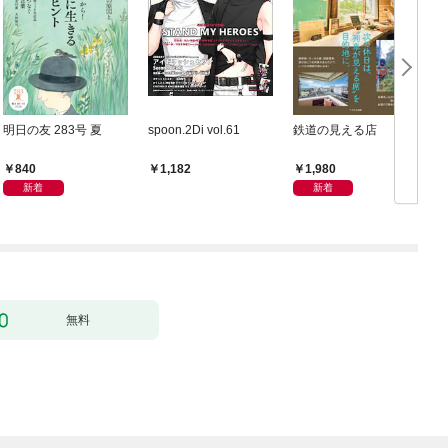
明日の友 283号 夏
spoon.2Di vol.61
鉄道の見える店
840
1,980
1,182
新着
新着
無料