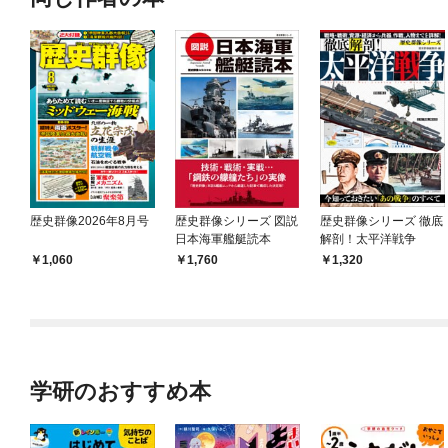
歴史群像2026年8月号
歴史群像シリーズ 図説
歴史群像シリーズ 徹底
日本海軍艦艇読本
解剖！太平洋戦争
1,060
1,760
1,320
学研のおすすめ本