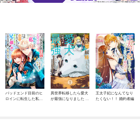
バッドエンド目前のヒ
異世界転移したら愛犬
王太子妃になんてなり
ロインに転生した私、
が最強になりました ～
たくない！！ 婚約者編
今世では恋愛するつも
シルバーフェンリルと
りがチートな兄が離し
俺が異世界暮らしを始
てくれません！？@C
めたら～ THE COMIC
OMIC