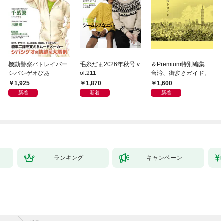
機動警察パトレイバー
毛糸だま2026年秋号 v
＆Premium特別編集
シバシゲオぴあ
ol.211
台湾、街歩きガイド。
1,925
1,870
1,600
新着
新着
新着
ランキング
キャンペーン