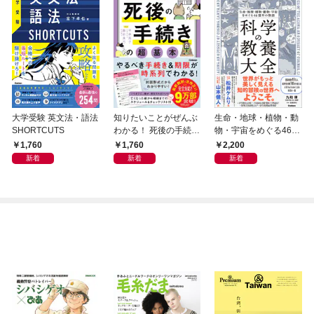
大学受験 英文法・語法
知りたいことがぜんぶ
生命・地球・植物・動
SHORTCUTS
わかる！ 死後の手続き
物・宇宙をめぐる46億
の超基本
年の物語 科学の教養大
1,760
1,760
2,200
全
新着
新着
新着