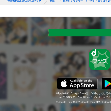
漫画無料試し読みならdブック
趣味
世界のミリタリー・トイガン・カタログ２
Appleのロゴ、App Storeは、米国もしくはそ
Inc.の商標です。App Storeは、Apple In
Google Play および Google Play ロゴは Go