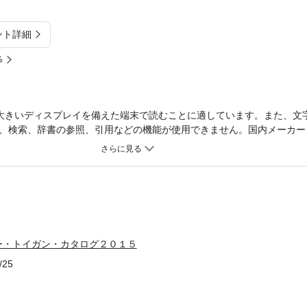
ント詳細
%
大きいディスプレイを備えた端末で読むことに適しています。また、文
、検索、辞書の参照、引用などの機能が使用できません。国内メーカー
５年度版カタログ。東京マルイの２０１４年秋の新製品をはじめ、気に
プレ装備からマンガで解説する「サバゲーバイブル」など、サバイバル
ー・トイガン・カタログ２０１５
/25