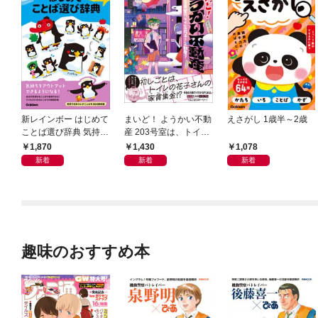
新レインボー はじめて
まいど！ ようかい不動
えさがし 1歳半～2歳
ことば選び辞典 気持ち
産 203号室は、トイレ
のことば
の花子さんの部屋？
1,870
1,430
1,078
新着
新着
新着
趣味のおすすめ本