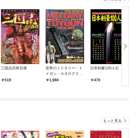
三国志武将百傑
世界のミリタリー・ト
日本剣豪100人伝
イガン・カタログ２０
１５
519
1,980
470
もっと見る