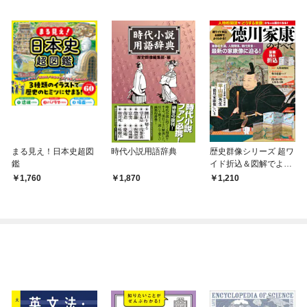
まる見え！日本史超図
時代小説用語辞典
歴史群像シリーズ 超ワ
鑑
イド折込＆図解でよく
わかる！徳川家康のす
1,760
1,870
1,210
べて