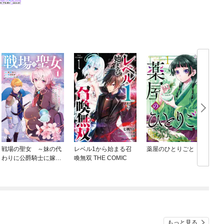
戦場の聖女 ～妹の代
レベル1から始まる召
薬屋のひとりごと
わりに公爵騎士に嫁ぐ
喚無双 THE COMIC
ことになりましたが、
今は幸せです～
もっと見る