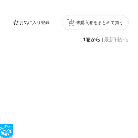
お気に入り登録
未購入巻をまとめて買う
1巻から
|
最新刊から