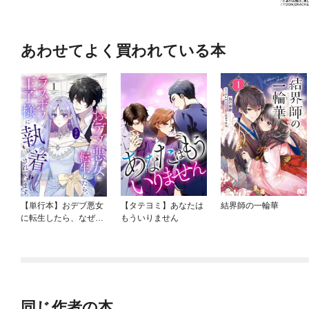
あわせてよく買われている本
【単行本】おデブ悪女
【タテヨミ】あなたは
結界師の一輪華
に転生したら、なぜか
もういりません
ラスボス王子様に執着
されています
同じ作者の本