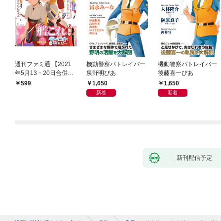
週刊ファミ通 【2021
機動警察パトレイバー
機動警察パトレイバー
年5月13・20日合併
泉野明ぴあ
後藤喜一ぴあ
号】
1,650
1,650
599
新着
新着
新刊配信予定