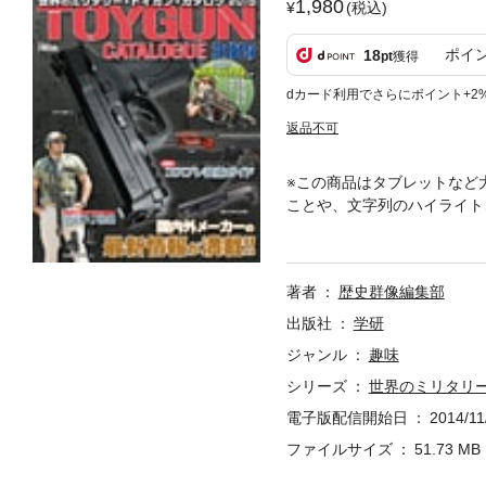
1,980
(税込)
ポイ
18
pt
獲得
dカード利用でさらにポイント+2
返品不可
※この商品はタブレットなど
ことや、文字列のハイライト
のトイガンを網羅した２０１
ンを詳しく紹介。人気のコス
載！
著者
歴史群像編集部
出版社
学研
ジャンル
趣味
シリーズ
世界のミリタリ
電子版配信開始日
2014/11
ファイルサイズ
51.73 MB