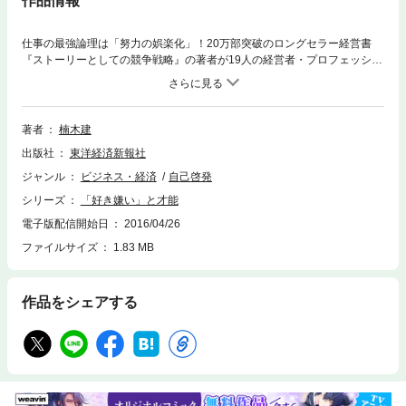
作品情報
仕事の最強論理は「努力の娯楽化」！20万部突破のロングセラー経営書
『ストーリーとしての競争戦略』の著者が19人の経営者・プロフェッショ
ナルに迫る「好きこそものの上手なれ」の内実。登場する経営者・プロフ
ェッショナル：宮内義彦、玉塚元一、為末大、磯崎憲一郎、高岡浩三、鎌
田和彦、高島宏平、中竹竜二、野口実、篠田真貴子、仲暁子、広木隆、大
山健太郎、常見陽平、中川淳一郎、杉本哲哉、丸山茂雄、木川眞、米倉誠
著者
楠木建
一郎。巻末には、著者自身へのロングインタビューを収録。才能の源泉に
出版社
東洋経済新報社
は、その人に固有の「好き嫌い」がある。とにかく好きなので、誰からも
強制されなくても努力をする。それは傍目には「努力」でも、本人にした
ジャンル
ビジネス・経済
自己啓発
ら「娯楽」に等しい。努力をしているのではなく、没頭しているのであ
シリーズ
「好き嫌い」と才能
る。そのうちにやたらに上手くなる。人に必要とされ、人の役に立つこと
が実感できる。すると、ますますそれが好きになる。「自分」が消えて、
電子版配信開始日
2016/04/26
「仕事」が主語になる。ますますうまくなる。さらに成果が出る。この好
ファイルサイズ
1.83 MB
循環を繰り返すうちに、好きなことが仕事として世の中と折り合いがつ
き、才能が開花する。才能は特定分野のスキルを超えたところにある。
（「まえがき」より）
作品をシェアする