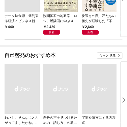
データ錬金術―週刊東
狭間国家の地政学―ロ
快適さの罠―私たちの
石橋
洋経済ｅビジネス新書
シア近隣国に学ぶ４つ
祖先が経験した「不快
―大
Ｎo.493
の生き残り戦略
さ」が人生を充実させ
９）
2,420
2,640
2
￥440
る
２０
新着
新着
自己啓発のおすすめ本
もっと見る
わたし、そんなにとん
自分の声を見つけるた
宇宙を味方にする方程
「考
がってましたかね。
めの「話し方」の教
式
中で