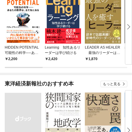
HIDDEN POTENTIAL
Learning 知性あるリ
LEADER AS HEALER
楠木
可能性の科学──あな
ーダーは学び続ける
最強のリーダーは人
と生
たの限界は、まだ先に
を癒すヒーラーである
2,200
2,420
1,870
2,
ある
東洋経済新報社のおすすめ本
もっと見る