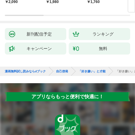
獅子座、Ａ型、丙午は
室 Ｏｒａｃｙ（オラ
却！
￥2,090
￥1,980
￥1,760
￥1,
めぐる
シー）
術大
新刊配信予定
ランキング
キャンペーン
無料
漫画無料試し読みならdブック
自己啓発
「好き嫌い」と才能
「好き嫌い」
アプリならもっと便利で快適に！