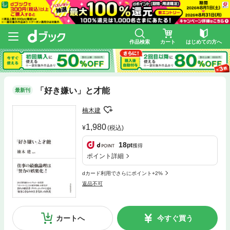
作品検索
カート
はじめての方へ
「好き嫌い」と才能
最新刊
楠木建
1,980
(税込)
18
pt
獲得
ポイント詳細
dカード利用でさらにポイント+2%
返品不可
カートへ
今すぐ買う