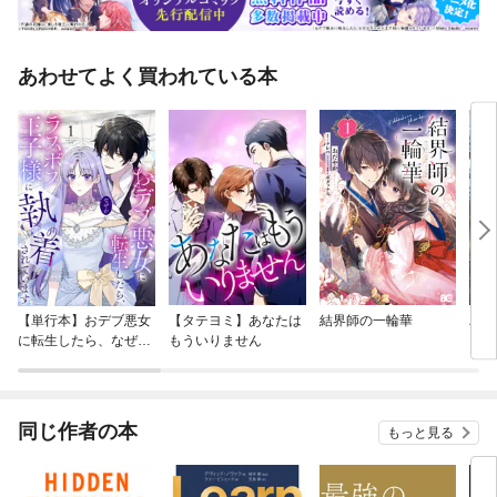
あわせてよく買われている本
【単行本】おデブ悪女
【タテヨミ】あなたは
結界師の一輪華
バッ
に転生したら、なぜか
もういりません
ロイ
ラスボス王子様に執着
今世
されています
りが
てく
OMI
同じ作者の本
もっと見る