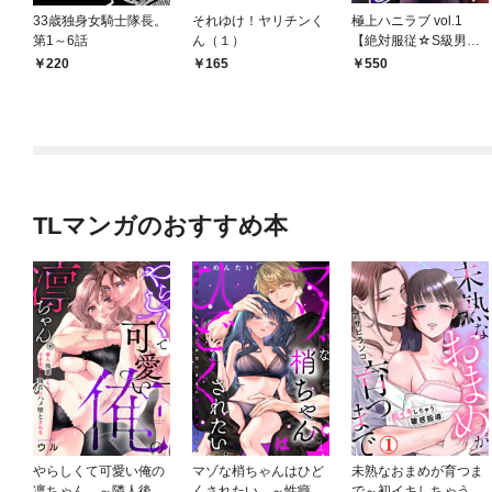
33歳独身女騎士隊長。
それゆけ！ヤリチンく
極上ハニラブ vol.1
第1～6話
ん（１）
【絶対服従☆S級男
子】
220
165
550
TLマンガのおすすめ本
やらしくて可愛い俺の
マゾな梢ちゃんはひど
未熟なおまめが育つま
凛ちゃん。～隣人後輩
くされたい。～性癖マ
で～初イキしちゃう敏