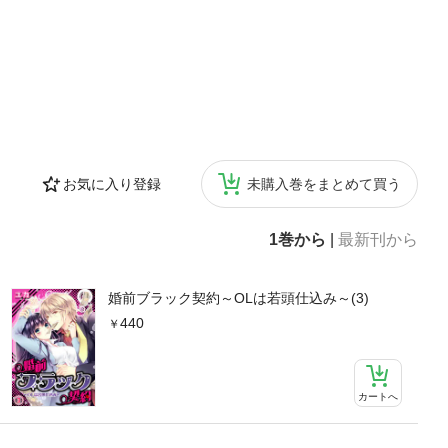
お気に入り登録
未購入巻をまとめて買う
1巻から
|
最新刊から
婚前ブラック契約～OLは若頭仕込み～(3)
440
カートへ