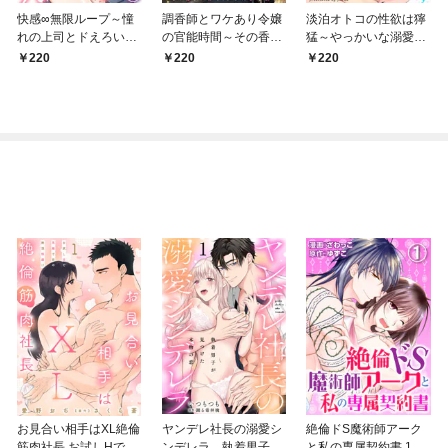
快感∞無限ループ～憧
調香師とワケあり令嬢
淡泊オトコの性欲は獰
れの上司とドえろい夢
の官能時間～その香り
猛～やっかいな溺愛に
でつながって～(1)
が甘くミダラに私を誘
ずぶずぶ…っ(1)
220
220
220
う～(1)
お見合い相手はXL絶倫
ヤンデレ社長の溺愛シ
絶倫ドS魔術師アーク
筋肉社長 お試しHで気
ンデレラ 執着男子が
と私の専属契約書 1