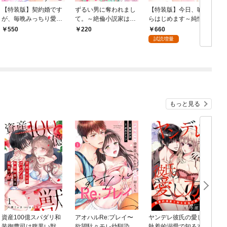
【特装版】契約婚です
ずるい男に奪われまし
【特装版】今日、嘘か
が、毎晩みっちり愛さ
て。～絶倫小説家はこ
らはじめます～純情チ
ト
れています～傲慢旦那
じらせ処女を体のオク
ャラ男の我慢は限界～
660
550
220
サマのイジワル愛撫～
まで甘やかす～(1)
（上）【電子限定おま
試読増量
（上）
け付き】
もっと見る
資産100億スパダリ和
アオハルRe:プレイ〜
ヤンデレ彼氏の愛し方
装御曹司は腹黒い獣～
欲望駄々モレ幼馴染と
執着的溺愛で知る本当
愛