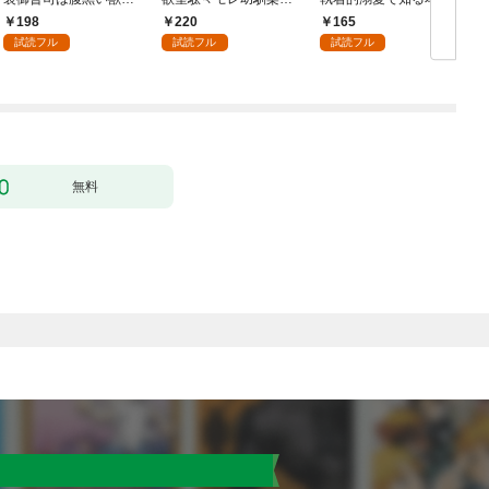
イジワルな指遣いから
焦れキュンとろ甘初え
の絶頂 1
198
220
165
感じる圧倒的快感～ 1
っち〜（１）
試読フル
試読フル
試読フル
【電子書店限定特典付
き】
無料