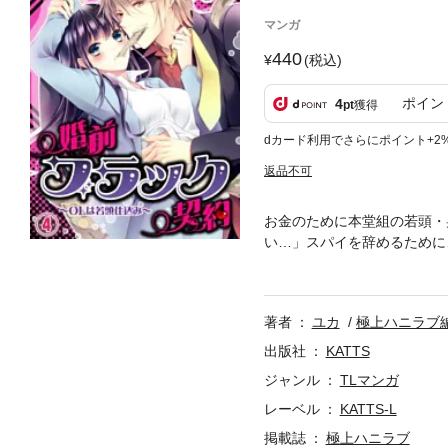
マンガ
440
(税込)
ポイン
4
pt
獲得
dカード利用でさらにポイント+2
返品不可
お金のために本堂組の若頭・
い…」スパイを辞めるために
服を脱がされて、感じてる姿
著者
ユカ
極上ハニラブ
出版社
KATTS
ジャンル
TLマンガ
レーベル
KATTS-L
掲載誌
極上ハニラブ