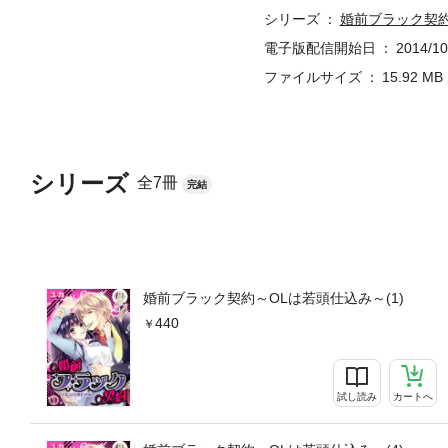
シリーズ
婚前ブラック契約
電子版配信開始日
2014/10
ファイルサイズ
15.92 MB
シリーズ
全7冊
完結
婚前ブラック契約～OLは若頭仕込み～(1)
440
試し読み
カートへ