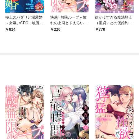
極上スパダリと溺愛婚
快感∞無限ループ～憧
顔がよすぎる魔法騎士
～女嫌いCEO・敏腕外
れの上司とドえろい夢
（童貞）との仮婚約生
科医・カリスマ社長編
でつながって～(1)
活 引きこもり姫は淫
814
220
770
～【ベリーズ文庫溺愛
らな触れ合いにときめ
アンソロジー】
いて爆発しそうです！