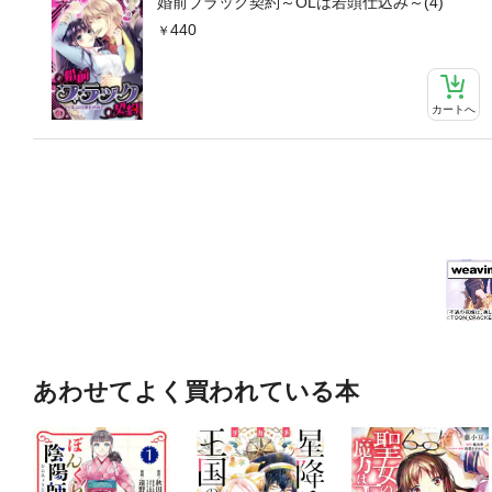
婚前ブラック契約～OLは若頭仕込み～(4)
440
カートへ
あわせてよく買われている本