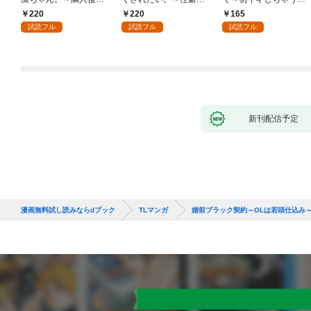
くんのイキすぎた執着
ッチした後輩と欲望の
感指導～1
220
220
165
にハメ堕とされる～(1)
ままにセックスしたら
試読フル
試読フル
試読フル
～(1)
新刊配信予定
漫画無料試し読みならdブック
TLマンガ
婚前ブラック契約～OLは若頭仕込み