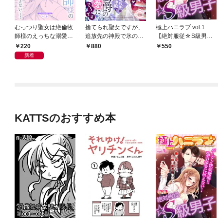
むっつり聖女は絶倫牧
捨てられ聖女ですが、
極上ハニラブ vol.1
師様のえっちな溺愛に
追放先の神殿で氷の公
【絶対服従☆S級男
抗えない…！
爵の溺愛に蕩かされそ
子】
220
880
550
うです
新着
KATTSのおすすめ本