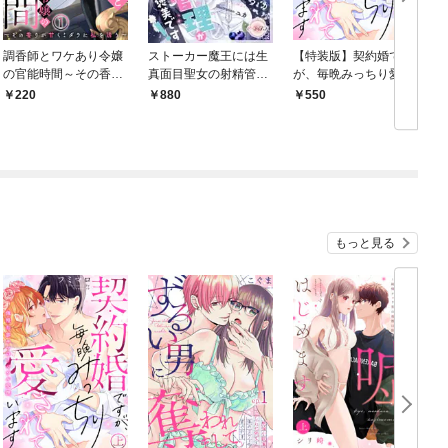
調香師とワケあり令嬢
ストーカー魔王には生
【特装版】契約婚です
の官能時間～その香り
真面目聖女の射精管理
が、毎晩みっちり愛さ
が甘くミダラに私を誘
がご褒美です！
れています～傲慢旦那
ず
220
880
550
う～(1)
サマのイジワル愛撫～
（上）
もっと見る