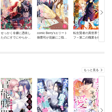
せっかく令嬢に憑依し
comic Berry’sエリート
転生賢者の異世界ライ
たのにすでにやらかし
御曹司が花嫁にご指名
フ～第二の職業を得
た後でした！【単行本
です
て、世界最強になりま
版】
した～
もっと見る