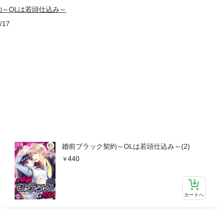
～OLは若頭仕込み～
/17
婚前ブラック契約～OLは若頭仕込み～(2)
440
カートへ