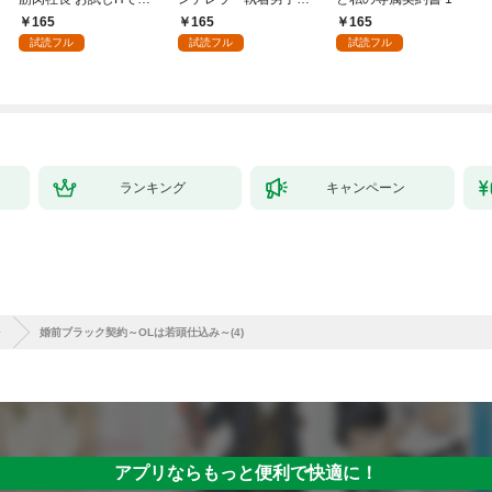
絶寸前の絶頂快感！？
見つけた本物の恋 1
165
165
165
1【電子書店限定特典
試読フル
試読フル
試読フル
付き】
ランキング
キャンペーン
～
婚前ブラック契約～OLは若頭仕込み～(4)
アプリならもっと便利で快適に！