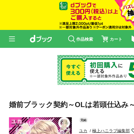
作品検索
カート
婚前ブラック契約～OLは若頭仕込み～(
完結
ユカ
極上ハニラブ編集部