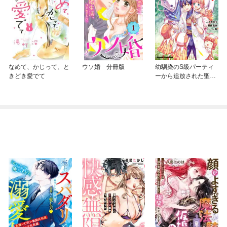
なめて、かじって、と
ウソ婚 分冊版
幼馴染のS級パーティ
きどき愛でて
ーから追放された聖獣
使い。万能支援魔法と
仲間を増やして最強
へ！