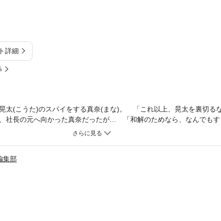
ト詳細
%
晃太(こうた)のスパイをする真奈(まな)。 「これ以上、晃太を裏切る
、社長の元へ向かった真奈だったが… 「和解のためなら、なんでもす
を撮影されちゃって…！？
編集部