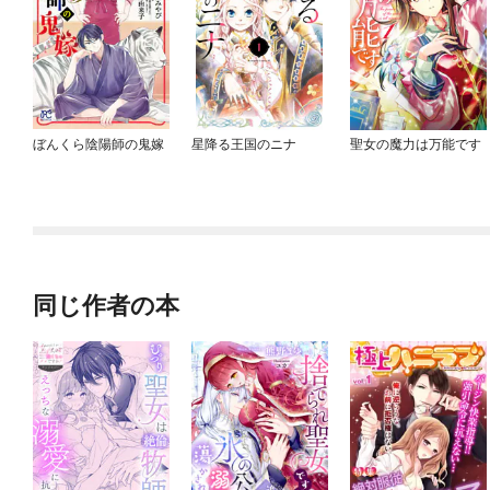
ぼんくら陰陽師の鬼嫁
星降る王国のニナ
聖女の魔力は万能です
同じ作者の本