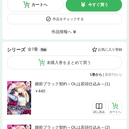
カートへ
今すぐ買う
作品をチェックする
作品情報へ
全7冊
シリーズ
お気に入り登録
完結
未購入巻をまとめて買う
1巻から
|
最新刊から
婚前ブラック契約～OLは若頭仕込み～(1)
440
試し読み
カートへ
婚前ブラック契約～OLは若頭仕込み～(2)