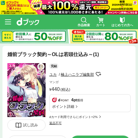
作品検索
カート
はじめての方へ
婚前ブラック契約～OLは若頭仕込み～(1)
完結
ユカ
極上ハニラブ編集部
マンガ
440
(税込)
4
pt
獲得
ポイント詳細
dカード利用でさらにポイント+2%
返品不可
試し読み