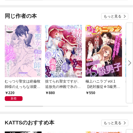
同じ作者の本
もっと見る
むっつり聖女は絶倫牧
捨てられ聖女ですが、
極上ハニラブ vol.1
極上
師様のえっちな溺愛に
追放先の神殿で氷の公
【絶対服従☆S級男
～女
抗えない…！
爵の溺愛に蕩かされそ
子】
科医
220
880
550
8
うです
～【
新着
アン
KATTSのおすすめ本
もっと見る