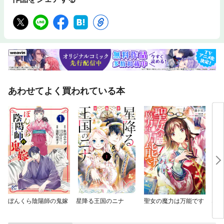
あわせてよく買われている本
ぼんくら陰陽師の鬼嫁
星降る王国のニナ
聖女の魔力は万能です
なめ
きど