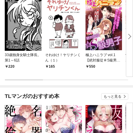
33歳独身女騎士隊長。
それゆけ！ヤリチンく
極上ハニラブ vol.1
快感
第1～6話
ん（１）
【絶対服従☆S級男
れの
子】
でつ
220
165
550
2
TLマンガのおすすめ本
もっと見る