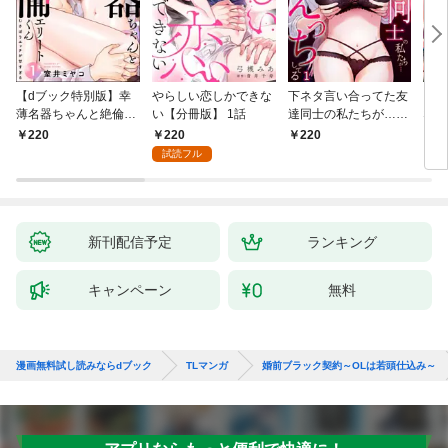
【dブック特別版】幸
やらしい恋しかできな
下ネタ言い合ってた友
「本
薄名器ちゃんと絶倫エ
い【分冊版】 1話
達同士の私たちが…一
なろ
リートくん むさぼりエ
晩中えっちしてる【TL
女が
220
220
220
2
ッチが甘すぎる（分冊
版】(1)
快感
試読フル
版） 【第1話】
た。
新刊配信予定
ランキング
キャンペーン
無料
漫画無料試し読みならdブック
TLマンガ
婚前ブラック契約～OLは若頭仕込み～