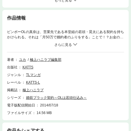
もっと見る
作品情報
ビンボーOLの真奈は、営業先である本堂組の若頭・晃太にある契約を持ち
かけられる。それは「月50万で婚約者のふりをする」ことで！？お金のた
めに契約を受け入れる真奈だったが、実はこの契約「夜の営み」も込みだ
った！！そんなの絶対イヤ…なのに任侠オオカミの濃厚な愛撫にトロけ
て…。たかぶるオスで婚前教育されたカラダは、もう逆らえない！？
著者
ユカ
極上ハニラブ編集部
出版社
KATTS
ジャンル
TLマンガ
レーベル
KATTS-L
掲載誌
極上ハニラブ
シリーズ
婚前ブラック契約～OLは若頭仕込み～
電子版配信開始日
2014/07/18
ファイルサイズ
14.56 MB
作品をシェアする