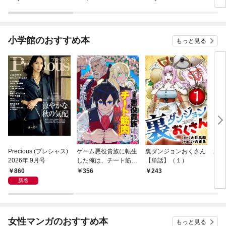
小学館のおすすめ本
もっと見る
Precious (プレシャス)
ゲーム悪役貴族に転生
裏ダンジョンおくさん
あや
2026年 9月号
した俺は、チート筋肉
【単話】（１）
し夫
で無双する【単話】
倉で
860
356
243
1
（１）
る～
新着
女性マンガのおすすめ本
もっと見る