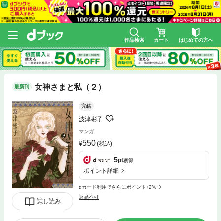
作品検索
カート
はじめての方へ
女神さまと私（２）
最新刊
完結
波津彬子
マンガ
550
(税込)
5
pt
獲得
ポイント詳細
dカード利用でさらにポイント+2%
返品不可
試し読み