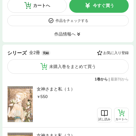
カートへ
今すぐ買う
作品をチェックする
作品情報へ
全2冊
シリーズ
お気に入り登録
完結
未購入巻をまとめて買う
1巻から
|
最新刊から
女神さまと私（１）
550
試し読み
カートへ
女神さまと私（２）