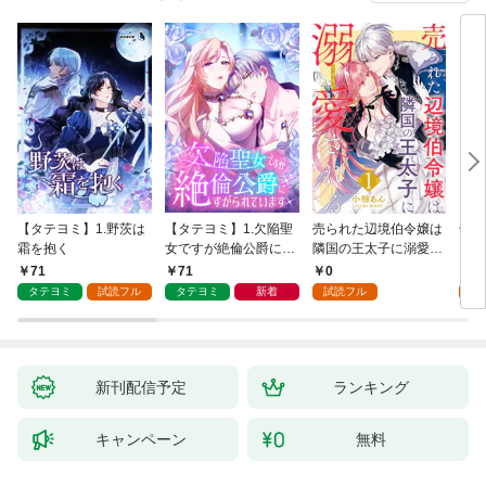
【タテヨミ】1.野茨は
【タテヨミ】1.欠陥聖
売られた辺境伯令嬢は
千鶴
霜を抱く
女ですが絶倫公爵にす
隣国の王太子に溺愛さ
に一
がられています
れる 1
【分
71
71
0
0
家の
タテヨミ
試読フル
タテヨミ
新着
試読フル
新刊配信予定
ランキング
キャンペーン
無料