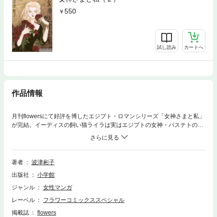
550
試し読み
カートへ
作品情報
月刊flowersにて好評を博したエジプト・ロマンシリーズ「女神さまと私」
が完結。イーディスの飼い猫ライラは実はエジプトの女神・バステトの生
まれ変わり。でも見た目はただのケソケソのみすぼらしい子猫にすぎな
い。さらに飼い主イーディスを自分の巫女として自覚を持つように仕向け
るがままならない。このまま何も変わらず膠着状態が続くのか？収録作
品：昼の船・夜の船／女神のご加護を／巫女の本分／イシスの結び目／女
著者
波津彬子
神さまと私 ビギンズ2／女神の歓び
出版社
小学館
ジャンル
女性マンガ
レーベル
フラワーコミックススペシャル
掲載誌
flowers