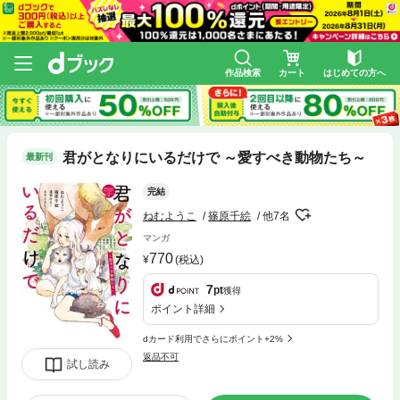
作品検索
カート
はじめての方へ
君がとなりにいるだけで ～愛すべき動物たち～
最新刊
完結
ねむようこ
篠原千絵
他7名
マンガ
770
(税込)
7
pt
獲得
ポイント詳細
dカード利用でさらにポイント+2%
返品不可
試し読み