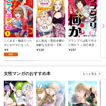
ごくまま～極道だった
おじ転生～悪役令嬢の
グランプリは私ですけ
後宮
オレがママになった話
加齢なる生活～【単
ど何か？ ～自己肯定モ
は謎
～【単話】（１）
話】（１）
ンスターのミスコン無
（１
0
118
237
2
双～【単話】（１）
無料
女性マンガのおすすめ本
もっと見る