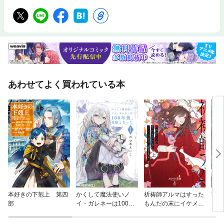
あわせてよく買われている本
本好きの下剋上 第四
かくして魔法使いノ
祈祷師アルマはすった
万府
部
イ・ガレネーは100年
もんだの末にイケメン
後、花嫁となった
辺境伯に嫁ぎました。