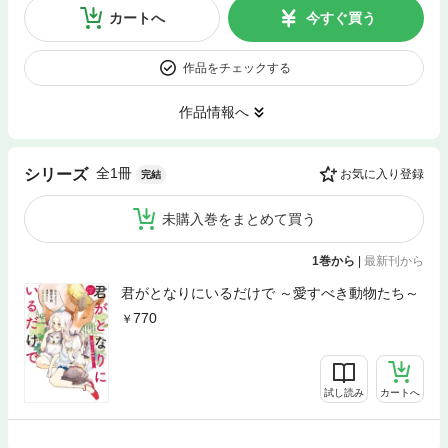
カートへ
今すぐ買う
作品をチェックする
作品情報へ
全1冊
シリーズ
お気に入り登録
完結
未購入巻をまとめて買う
1巻から
|
最新刊から
君がとなりにいるだけで ～愛すべき動物たち～
770
試し読み
カートへ