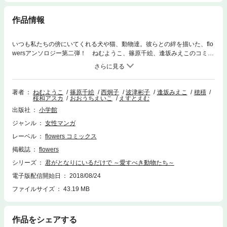
作品情報
いつも私たちの傍にいてくれる犬や猫、動物達。彼らとの絆を描いた、flo
wersアンソロジー第二弾！ ねむようこ、篠原千絵、逢坂みえこのコミッ
クス未収録作に加え、波津彬子、西炯子の猫ショート作品も収録。
著者
ねむようこ
篠原千絵
西炯子
波津彬子
逢坂みえこ
穂積
桜和アスカ
おおうちえいこ
えすとえむ
出版社
小学館
ジャンル
女性マンガ
レーベル
flowers コミックス
掲載誌
flowers
シリーズ
君がとなりにいるだけで ～愛すべき動物たち～
電子版配信開始日
2018/08/24
ファイルサイズ
43.19 MB
作品をシェアする