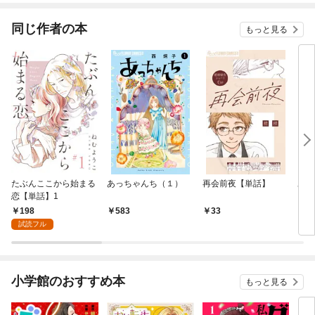
同じ作者の本
もっと見る
たぶんここから始まる
あっちゃんち（１）
再会前夜【単話】
あっ
恋【単話】1
（１
198
583
33
1
試読フル
小学館のおすすめ本
もっと見る