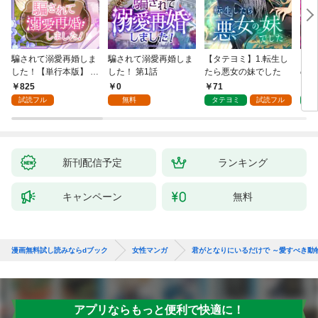
騙されて溺愛再婚しま
騙されて溺愛再婚しま
【タテヨミ】1.転生し
【タ
した！【単行本版】 1
した！ 第1話
たら悪女の妹でした
の私
巻
825
0
71
7
試読フル
無料
タテヨミ
試読フル
タ
新刊配信予定
ランキング
キャンペーン
無料
漫画無料試し読みならdブック
女性マンガ
君がとなりにいるだけで ～愛すべき動
アプリならもっと便利で快適に！