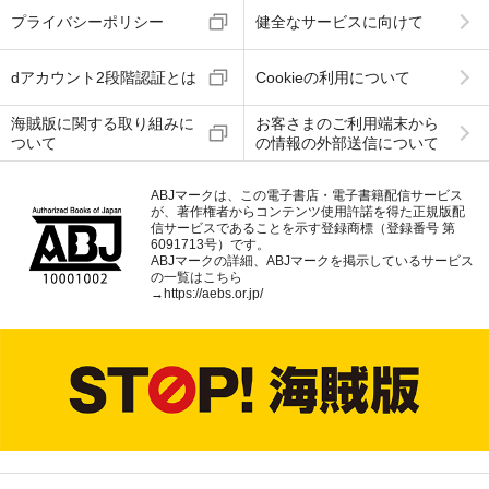
プライバシーポリシー
健全なサービスに向けて
dアカウント2段階認証とは
Cookieの利用について
海賊版に関する取り組みに
お客さまのご利用端末から
ついて
の情報の外部送信について
ABJマークは、この電子書店・電子書籍配信サービス
が、著作権者からコンテンツ使用許諾を得た正規版配
信サービスであることを示す登録商標（登録番号 第
6091713号）です。
ABJマークの詳細、ABJマークを掲示しているサービス
の一覧はこちら
→
https://aebs.or.jp/