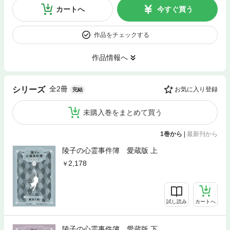
カートへ
今すぐ買う
作品をチェックする
作品情報へ
全2冊
シリーズ
お気に入り登録
完結
未購入巻をまとめて買う
1巻から
|
最新刊から
陵子の心霊事件簿 愛蔵版 上
2,178
試し読み
カートへ
陵子の心霊事件簿 愛蔵版 下