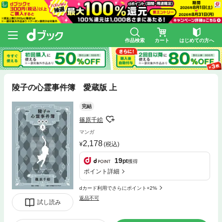
作品検索
カート
はじめての方へ
陵子の心霊事件簿 愛蔵版 上
完結
篠原千絵
マンガ
2,178
(税込)
19
pt
獲得
ポイント詳細
dカード利用でさらにポイント+2%
返品不可
試し読み