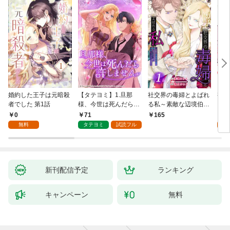
婚約した王子は元暗殺
【タテヨミ】1.旦那
社交界の毒婦とよばれ
視線
者でした 第1話
様、今世は死んだら許
る私～素敵な辺境伯令
る 1
しません
息に腕を折られたの
0
71
1
165
で、責任とってもらい
無料
タテヨミ
試読フル
試
ます～［ばら売り］
第1話
新刊配信予定
ランキング
キャンペーン
無料