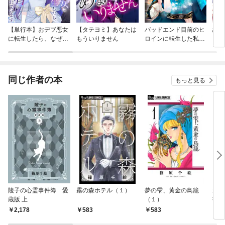
【単行本】おデブ悪女
【タテヨミ】あなたは
バッドエンド目前のヒ
結界
に転生したら、なぜか
もういりません
ロインに転生した私、
ラスボス王子様に執着
今世では恋愛するつも
されています
りがチートな兄が離し
てくれません！？@C
OMIC
同じ作者の本
もっと見る
陵子の心霊事件簿 愛
霧の森ホテル（１）
夢の雫、黄金の鳥籠
天は
蔵版 上
（１）
書簡
2,178
583
583
1