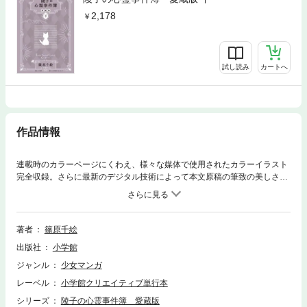
2,178
試し読み
カートへ
作品情報
連載時のカラーページにくわえ、様々な媒体で使用されたカラーイラスト
完全収録。さらに最新のデジタル技術によって本文原稿の筆致の美しさも
再現した愛蔵版（上下巻、全2巻）を刊行。霊能力を持つ高校生の女の
子・翠川陵子は、夫を亡くしてから引っ越しを繰り返すようになった母
と、受験生の兄、白い愛猫のポウとともに、数年ぶりに生家へと帰ってき
た。3人と1匹の生活が始まる――そう思っていた矢先に突如ポウが死に、
著者
篠原千絵
陵子は悲嘆に暮れる…しかし、家族でポウを弔った翌日、なんと死んだは
出版社
小学館
ずのポウが帰ってきた！ さらには言葉をしゃべるようになっていて…
「俺はまだ生きている！ 体を探してくれ」陵子は霊から守ってもらう代
ジャンル
少女マンガ
わりに、ポウの中に入った男性の体を探すことになるが…？本作は少女漫
レーベル
小学館クリエイティブ単行本
画誌「ちゃお」（小学館）に1987年7月号から1991年2月号まで不定期連
載されたホラーファイル。ドラマ化された『闇のパープル・アイ』の連載
シリーズ
陵子の心霊事件簿 愛蔵版