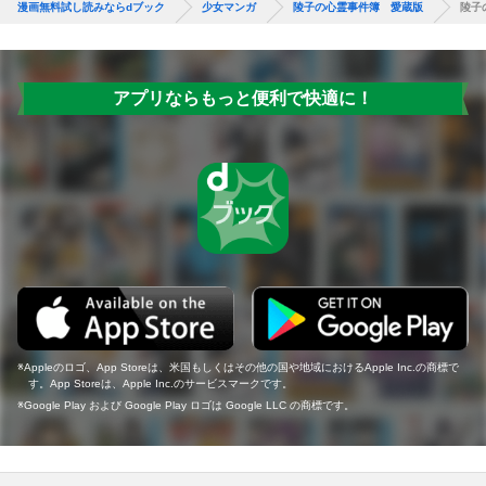
漫画無料試し読みならdブック
少女マンガ
陵子の心霊事件簿 愛蔵版
陵子
アプリならもっと便利で快適に！
Appleのロゴ、App Storeは、米国もしくはその他の国や地域におけるApple Inc.の商標で
す。App Storeは、Apple Inc.のサービスマークです。
Google Play および Google Play ロゴは Google LLC の商標です。