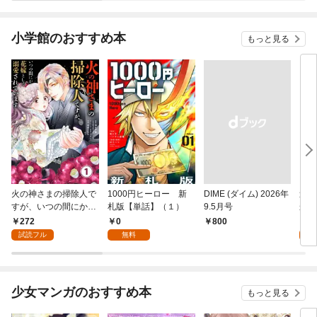
小学館のおすすめ本
もっと見る
火の神さまの掃除人で
1000円ヒーロー 新
DIME (ダイム) 2026年
追放
すが、いつの間にか花
札版【単話】（１）
9.5月号
かつ
嫁として溺愛されてい
まへ
272
0
1
￥800
ます【単話】（１）
れで
試読フル
無料
試
（１
少女マンガのおすすめ本
もっと見る