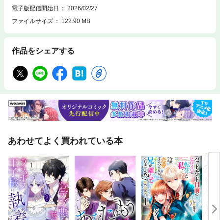
終了後にはじまり、以降、多くのファンに愛されている。とくに主人公の
電子版配信開始日
2026/02/27
愛猫であり、その恋の相手ともなるポウ（日下部拓）は、作者の男性キャ
ファイルサイズ
122.90 MB
ラクターランキングでも上位に食い込むという快挙を成し遂げ、現在でも
多くのファンに愛され続けている。
作品をシェアする
あわせてよく買われている本