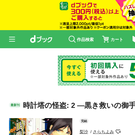
作品検索
カート
時計塔の怪盗: 2 ―黒き救いの御
最新刊
完結
梨沙
さらちよみ