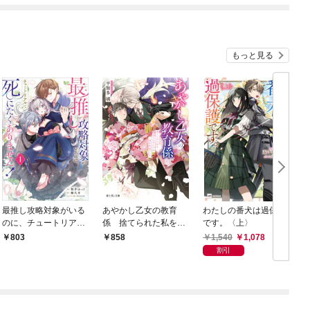
もっと見る
最推し攻略対象がいる
あやかし乙女の教育
わたしの番犬は過保護
のに、チュートリアル
係 捨てられた私を迎
です。〈上〉
逆
で死にたくありませ
えにきたのは、一途な
1,540
1,078
803
858
ん！（コミック） １
妖狐でした
割引