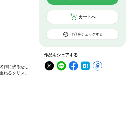
カートへ
作品をチェックする
作品をシェアする
名作に残る悲し
重ねるクリス。
とは!?人気サ
ます!!