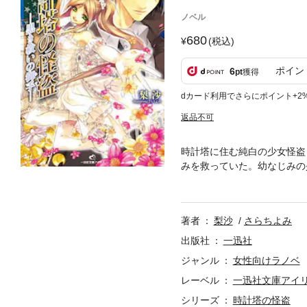
ノベル
680
(税込)
ポイン
6
pt
獲得
dカード利用でさらにポイント+2
返品不可
時計塔に住む純白の少女怪盗
みを救っていた。幼なじみの
そんな中、警察から挑戦状を
イト「小部屋の小窓」の小説
著者
梨沙
さらちよみ
出版社
一迅社
ジャンル
女性向けラノベ
レーベル
一迅社文庫アイ
シリーズ
時計塔の怪盗