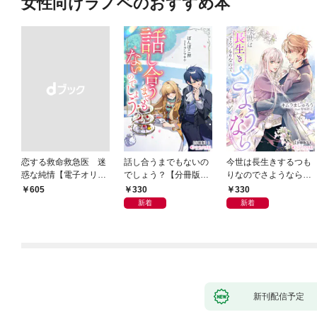
女性向けラノベのおすすめ本
恋する救命救急医 迷
話し合うまでもないの
今世は長生きするつも
惑な純情【電子オリジ
でしょう？【分冊版】
りなのでさようなら
ナル】
1
【分冊版】1
330
330
￥605
新着
新着
新刊配信予定