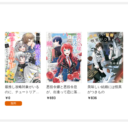
最推し攻略対象がいる
悪役令嬢と悪役令息
美味しい結婚には怪異
のに、チュートリアル
が、出逢って恋に落ち
がつきもの
で死にたくありませ
たなら ～名無しの精
0
693
836
ん！【分冊版】（コミ
霊と契約して追い出さ
無料
ック） １話
れた令嬢は、今日も令
息と競い合っているよ
うです～（コミック）
１【電子限定特典付
き】