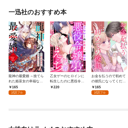
一迅社のおすすめ本
龍神の最愛婚 ～捨てら
乙女ゲーのヒロインに
お金を払うので初めて
れた姫巫女の幸福な嫁
転生したのに悪役令嬢
の彼氏になってくださ
入り～: 1
の弟（攻略対象外）に
い: 1
165
165
220
執着えっちされるんで
試読フル
試読フル
すが！？: 1