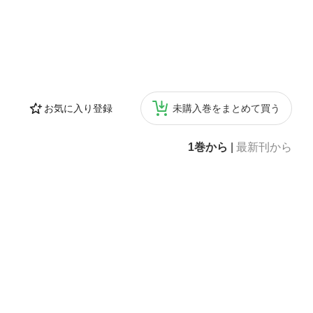
お気に入り登録
未購入巻をまとめて買う
1巻から
|
最新刊から