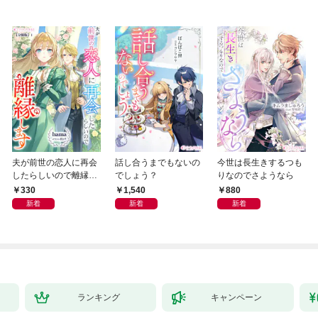
夫が前世の恋人に再会
話し合うまでもないの
今世は長生きするつも
したらしいので離縁し
でしょう？
りなのでさようなら
ます【分冊版】1
330
1,540
880
新着
新着
新着
ランキング
キャンペーン