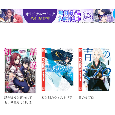
話が違うと言われて
杖と剣のウィストリア
青のミブロ
も、今更もう知りませ
んよ