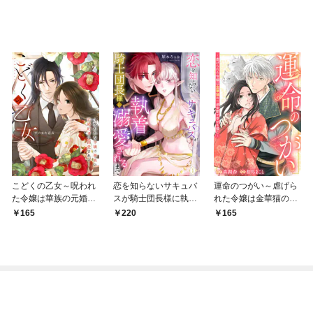
こどくの乙女～呪われ
恋を知らないサキュバ
運命のつがい～虐げら
た令嬢は華族の元婚約
スが騎士団長様に執着
れた令嬢は金華猫の一
者に溺愛される～: 1
溺愛されるまで: 1
途な愛で幸せを掴む～:
165
220
165
1