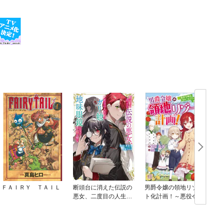
ＦＡＩＲＹ ＴＡＩＬ
断頭台に消えた伝説の
男爵令嬢の領地リゾー
悪女、二度目の人生で
ト化計画！～悪役令嬢
はガリ勉地味眼鏡にな
は引きこもりライフを
って平穏を望む
送りたい～