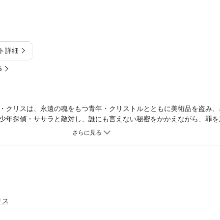
ト詳細
%
・クリスは、永遠の魂をもつ青年・クリストルとともに美術品を盗み、
少年探偵・ササラと敵対し、誰にも言えない秘密をかかえながら、罪を
受け、危険な勝負がはじまる――！少女が隠し続けた真実と選択した答え
が大幅加筆に10年後の未来編書き下ろしを加え、感動のフィナーレを迎え
リス