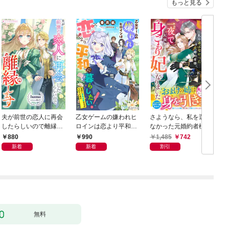
もっと見る
夫が前世の恋人に再会
乙女ゲームの嫌われヒ
さようなら、私を選ば
したらしいので離縁し
ロインは恋より平和に
なかった元婚約者様。
ます
暮らしたい！（なのに
一夜で大国君主の身ご
880
990
1,485
742
攻略対象たちがついて
もり妃になりました
新着
新着
割引
くる！？）
【電子限定SS付き】
無料