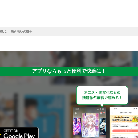
盗: 2 ―黒き救いの御手―
アプリならもっと便利で快適に！