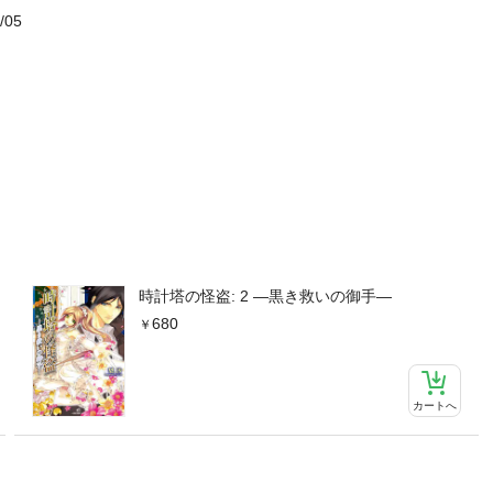
/05
時計塔の怪盗: 2 ―黒き救いの御手―
680
カートへ