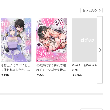
もっと見る
冷酷王子にスパイとし
その声に甘く痺れて溺
VivA！ 緜/wata Art W
て雇われましたが、結
れてく～シゴデキ後輩
orks
婚を迫られています: 1
は推しのメロ声配信者
165
220
￥3,630
でした～: 1