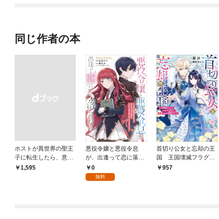
同じ作者の本
ホストが異世界の聖王
悪役令嬢と悪役令息
首切り公女と忘却の王
子に転生したら、意外
が、出逢って恋に落ち
国 王国壊滅フラグを
と適性があった件 ～現
たなら ～名無しの精
回避するために、最強
0
￥1,595
957
代知識とチート級神聖
霊と契約して追い出さ
の私が目覚めました
無料
術でNo.1を目指します
れた令嬢は、今日も令
【特典SS付】
～ 1
息と競い合っているよ
うです～【分冊版】
（コミック） １話